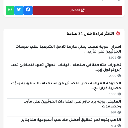
المصدر
الأكثر قراءة خلال 24 ساعة
اسرار | موجة غضب يمني عارمة تلاحق الشرعية عقب هجمات
الحوثيين على مأرب...
3,925
تطورات متلاحقة في صنعاء.. قيادات الحوثي تعود للمخابئ تحت
"بروتوكول إير...
2,709
الحكومة العراقية تحذر الفصائل من استهداف السعودية وتؤكد
حصرية قرار الح...
1,066
العليمي يوجه برد حازم على اعتداءات الحوثيين على مأرب
وحضرموت
967
الذهب يتجه نحو تحقيق أفضل مكاسب أسبوعية منذ يناير
914