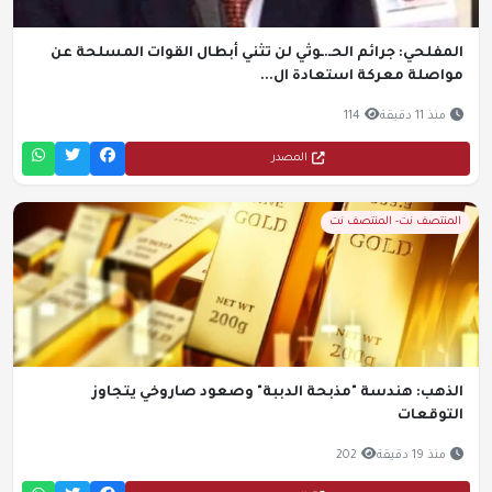
المفلحي: جرائم الحـ.ـوثي لن تثني أبطال القوات المسلحة عن
مواصلة معركة استعادة ال...
منذ 11 دقيقة
114
المصدر
المنتصف نت- المنتصف نت
الذهب: هندسة "مذبحة الدببة" وصعود صاروخي يتجاوز
التوقعات
منذ 19 دقيقة
202