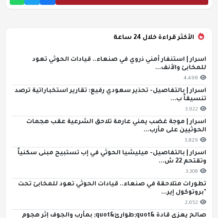
الأكثر قراءة خلال 24 ساعة
اسرار | استنفار أمني ذروي في صنعاء.. قيادات الحوثي تعود
للمخابئ والأنف...
4,498
اسرار | بالتفاصيل- تحذير سعودي رفيع: تقارير استخباراتية ترصد
تنسيقاً ب...
3,922
اسرار | موجة غضب يمني عارمة تلاحق الشرعية عقب هجمات
الحوثيين على مأرب...
3,829
اسرار | بالتفاصيل- ميليشيا الحوثي في إب تستبيح مبنى سكنياً
وتقتحم 22 ش...
3,308
تطورات متلاحقة في صنعاء.. قيادات الحوثي تعود للمخابئ تحت
"بروتوكول إير...
2,652
صالح يعزي قادة &quot;طوارئ&quot; بمأرب والجوف إثر هجوم