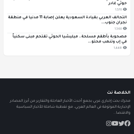
حوثي غادر
1,570
التحالف العربي بقيادة السعودية يعلن إصابة 11 مدنيا في منطقة
نجران جنوب...
1,560
مصحوبة بأطقم مسلحة.. ميليشيا الحوثي تقتحم مبنى سكنياً
في إب وتنهب محتو...
1,448
الخلاصة نت
محرك بحث إخباري عربي يجمع أحدث الأخبار العاجلة والتقارير من أبرز المصادر
الإخبارية الموثوقة في العالم العربي، مع تغطية شاملة للأخبار السياسية
والاقتصا...