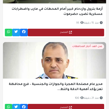
أزمة بترول وازدحام كبير أمام المحطات في مارب واضطرابات
عسكرية تضرب حضرموت
منذ 15 دقيقة
95
المصدر
عدن الغد- أخبار المحافظات
مدير عام مصلحة الهجرة والجوازات والجنسية – فرع محافظة
تعز يؤكد أهمية الدقة والتط...
منذ 21 دقيقة
100
المصدر