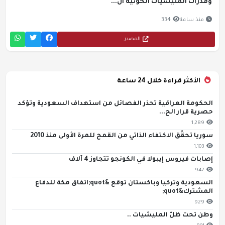
وقدرات المليشيات الحوثية ال...
منذ ساعة
334
المصدر
الأكثر قراءة خلال 24 ساعة
الحكومة العراقية تحذر الفصائل من استهداف السعودية وتؤكد
حصرية قرار الح...
1,289
سوريا تحقّق الاكتفاء الذاتي من القمح للمرة الأولى منذ 2010
1,103
إصابات فيروس إيبولا في الكونجو تتجاوز 4 آلاف
947
السعودية وتركيا وباكستان توقع &quot;اتفاق مكة للدفاع
المشترك&quot;
929
وطن تحت ظلّ المليشيات ..