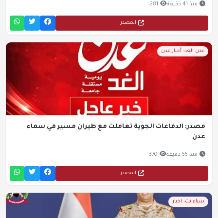
منذ 41 دقيقة
281
المصدر
عدن الغد- أخبار عدن
مصدر: الدفاعات الجوية تعاملت مع طيران مسير في سماء
عدن
منذ 55 دقيقة
370
المصدر
سباء نت- اخبار