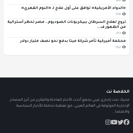
801
«الدواء الأمريكية» توافق على أول علاج لـ «النوم القهري»
779
تروج لعلاج السرطان ببيكربونات الصوديوم.. مصر تحظر أسترالية
من الظهور ف...
773
محكمة أميركية تأمر شركة ميتا بدفع نحو نصف مليار دولار
762
الخلاصة نت
محرك بحث إخباري عربي يجمع أحدث الأخبار العاجلة والتقارير من أبرز المصادر
الإخبارية الموثوقة في العالم العربي، مع تغطية شاملة للأخبار السياسية
والاقتصا...