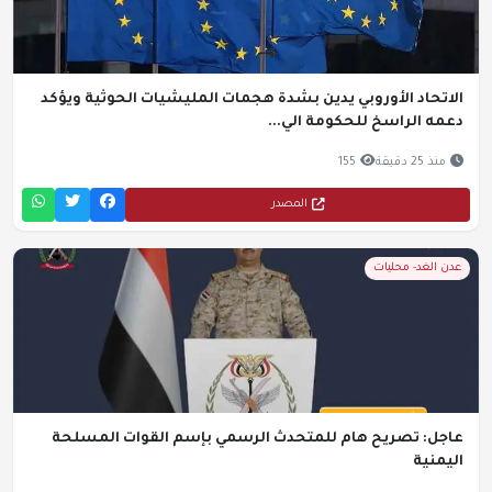
الاتحاد الأوروبي يدين بشدة هجمات المليشيات الحوثية ويؤكد
دعمه الراسخ للحكومة الي...
منذ 25 دقيقة
155
المصدر
عدن الغد- محليات
عاجل: تصريح هام للمتحدث الرسمي بإسم القوات المسلحة
اليمنية