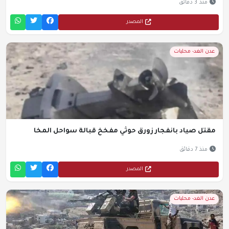
منذ 3 دقائق
المصدر
عدن الغد- محليات
مقتل صياد بانفجار زورق حوثي مفخخ قبالة سواحل المخا
منذ 7 دقائق
المصدر
عدن الغد- محليات