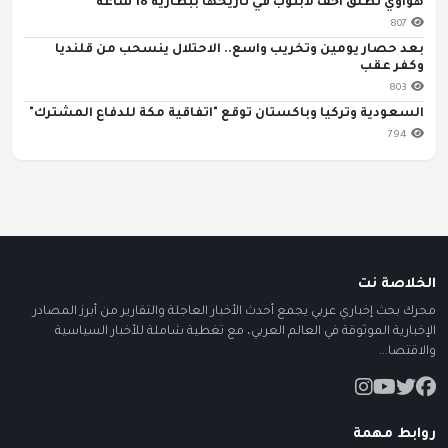
هواوي تطلق أخف لابتوب في تاريخها ببطارية 18 ساعة
807
بعد حصار يومين وتخريب واسع.. الاحتلال ينسحب من قلنديا
وكفر عقب
803
السعودية وتركيا وباكستان توقع "اتفاقية مكة للدفاع المشترك"
794
الخلاصة نت
محرك بحث إخباري عربي يجمع أحدث الأخبار العاجلة والتقارير من أبرز المصادر
الإخبارية الموثوقة في العالم العربي، مع تغطية شاملة للأخبار السياسية
والاقتصا...
روابط مهمة