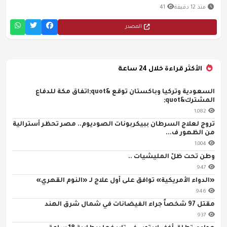
منذ 12 دقيقة
41
المصدر
الأكثر قراءة خلال 24 ساعة
السعودية وتركيا وباكستان توقع &quot;اتفاق مكة للدفاع
المشترك&quot;
1,082
تروج لعلاج السرطان ببيكربونات الصوديوم.. مصر تحظر أسترالية
من الظهور ف...
1,004
وطن تحت ظلّ المليشيات ..
947
«الدواء الأمريكية» توافق على أول علاج لـ «النوم القهري»
946
مقتل 97 شخصاً جراء الفيضانات في شمال شرق الهند
937