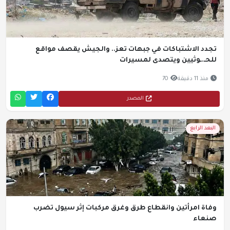
تجدد الاشتباكات في جبهات تعز.. والجيش يقصف مواقع
للحـ.ـوثيين ويتصدى لمسيرات
منذ 11 دقيقة
70
المصدر
البعد الرابع
وفاة امرأتين وانقطاع طرق وغرق مركبات إثر سيول تضرب
صنعاء