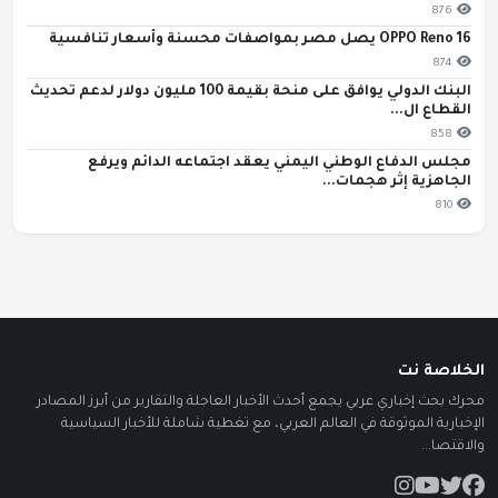
876
OPPO Reno 16 يصل مصر بمواصفات محسنة وأسعار تنافسية
874
البنك الدولي يوافق على منحة بقيمة 100 مليون دولار لدعم تحديث
القطاع ال...
858
مجلس الدفاع الوطني اليمني يعقد اجتماعه الدائم ويرفع
الجاهزية إثر هجمات...
810
الخلاصة نت
محرك بحث إخباري عربي يجمع أحدث الأخبار العاجلة والتقارير من أبرز المصادر
الإخبارية الموثوقة في العالم العربي، مع تغطية شاملة للأخبار السياسية
والاقتصا...