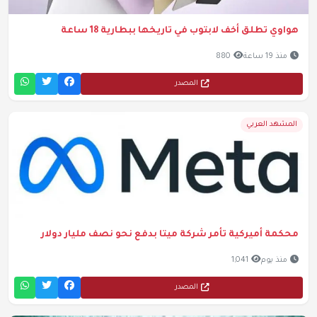
هواوي تطلق أخف لابتوب في تاريخها ببطارية 18 ساعة
منذ 19 ساعة
880
المصدر
المشهد العربي
محكمة أميركية تأمر شركة ميتا بدفع نحو نصف مليار دولار
منذ يوم
1,041
المصدر