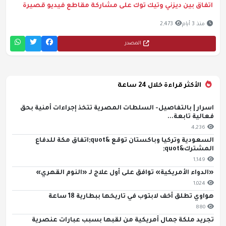
اتفاق بين ديزني وتيك توك على مشاركة مقاطع فيديو قصيرة
منذ 3 أيام
2,473
المصدر
الأكثر قراءة خلال 24 ساعة
اسرار | بالتفاصيل- السلطات المصرية تتخذ إجراءات أمنية بحق
فعالية تابعة...
4,236
السعودية وتركيا وباكستان توقع &quot;اتفاق مكة للدفاع
المشترك&quot;
1,149
«الدواء الأمريكية» توافق على أول علاج لـ «النوم القهري»
1,024
هواوي تطلق أخف لابتوب في تاريخها ببطارية 18 ساعة
880
تجريد ملكة جمال أمريكية من لقبها بسبب عبارات عنصرية