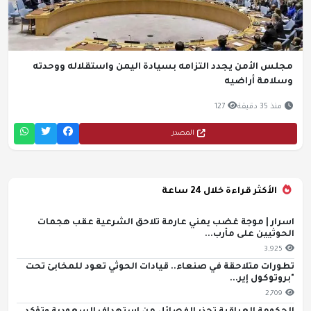
مجلس الأمن يجدد التزامه بسيادة اليمن واستقلاله ووحدته
وسلامة أراضيه
منذ 35 دقيقة
127
المصدر
الأكثر قراءة خلال 24 ساعة
اسرار | موجة غضب يمني عارمة تلاحق الشرعية عقب هجمات
الحوثيين على مأرب...
3,925
تطورات متلاحقة في صنعاء.. قيادات الحوثي تعود للمخابئ تحت
"بروتوكول إير...
2,709