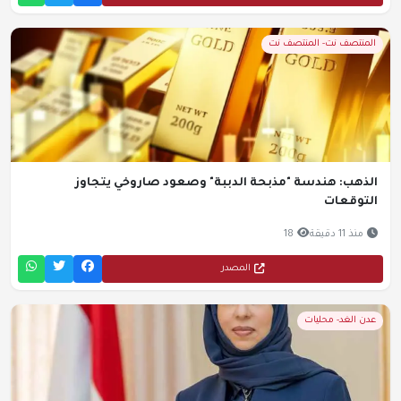
المنتصف نت- المنتصف نت
الذهب: هندسة "مذبحة الدببة" وصعود صاروخي يتجاوز
التوقعات
منذ 11 دقيقة
18
المصدر
عدن الغد- محليات