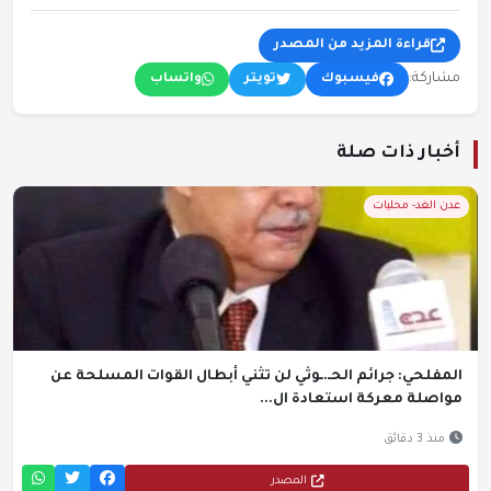
قراءة المزيد من المصدر
مشاركة:
فيسبوك
تويتر
واتساب
أخبار ذات صلة
عدن الغد- محليات
المفلحي: جرائم الحـ.ـوثي لن تثني أبطال القوات المسلحة عن
مواصلة معركة استعادة ال...
منذ 3 دقائق
المصدر