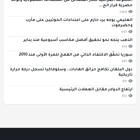
الحكومة العراقية تحذر الفصائل من استهداف السعودية وتؤكد
حصرية قرار الح...
1,066
العليمي يوجه برد حازم على اعتداءات الحوثيين على مأرب
وحضرموت
967
الذهب يتجه نحو تحقيق أفضل مكاسب أسبوعية منذ يناير
914
سوريا تحقّق الاكتفاء الذاتي من القمح للمرة الأولى منذ 2010
881
دول البلقان تكافح حرائق الغابات.. وسلوفاكيا تسجل درجة حرارة
تاريخية
817
ارتفاع الدولار مقابل العملات الرئيسية
812