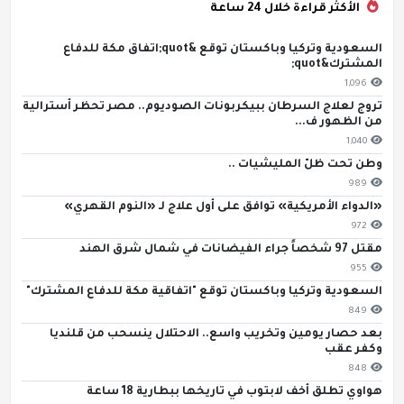
الأكثر قراءة خلال 24 ساعة
السعودية وتركيا وباكستان توقع &quot;اتفاق مكة للدفاع
المشترك&quot;
1,096
تروج لعلاج السرطان ببيكربونات الصوديوم.. مصر تحظر أسترالية
من الظهور ف...
1,040
وطن تحت ظلّ المليشيات ..
989
«الدواء الأمريكية» توافق على أول علاج لـ «النوم القهري»
972
مقتل 97 شخصاً جراء الفيضانات في شمال شرق الهند
955
السعودية وتركيا وباكستان توقع "اتفاقية مكة للدفاع المشترك"
849
بعد حصار يومين وتخريب واسع.. الاحتلال ينسحب من قلنديا
وكفر عقب
848
هواوي تطلق أخف لابتوب في تاريخها ببطارية 18 ساعة