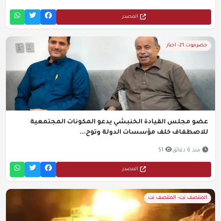
المصدر
حضرموت 21- اخبار
عضو مجلس القيادة الخنبشي يدعو المكونات المجتمعية
للاصطفاف خلف مؤسسات الدولة وتوح...
منذ 6 دقائق
51
المصدر
المنتصف نت- المنتصف نت