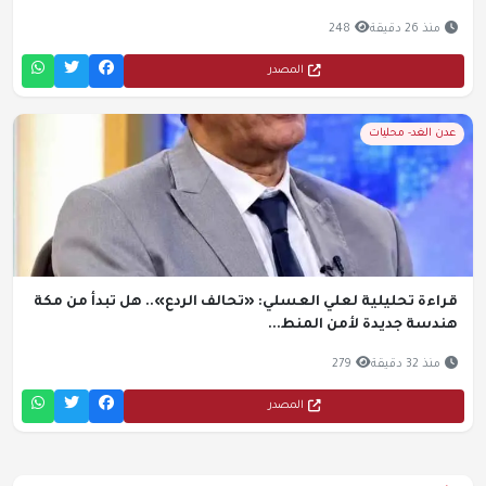
منذ 26 دقيقة
248
المصدر
عدن الغد- محليات
قراءة تحليلية لعلي العسلي: «تحالف الردع».. هل تبدأ من مكة
هندسة جديدة لأمن المنط...
منذ 32 دقيقة
279
المصدر