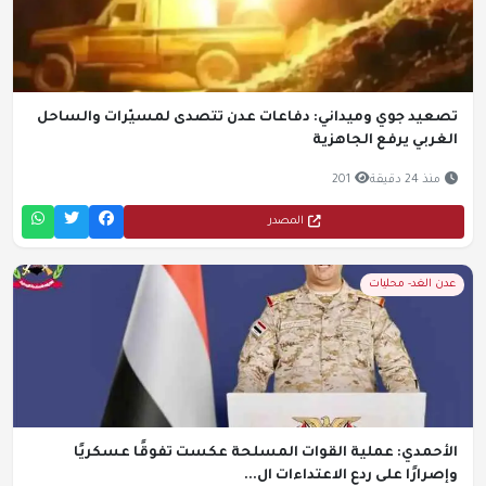
تصعيد جوي وميداني: دفاعات عدن تتصدى لمسيّرات والساحل
الغربي يرفع الجاهزية
منذ 24 دقيقة
201
المصدر
عدن الغد- محليات
الأحمدي: عملية القوات المسلحة عكست تفوقًا عسكريًا
وإصرارًا على ردع الاعتداءات ال...