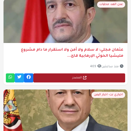
عدن الغد- محليات
عثمان مجلي: لا سلام ولا أمن ولا استقرار ما دام مشروع
مليشيا الحوثي الإرهابية قائ...
منذ ساعتين
469
المصدر
اخباري نت- اخبار اليمن