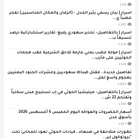
3,701
اسرار | بيان رسمي يثير الجدل - (الزمان والمكان المناسبين) تفجر
غضباً ي...
3,385
اسرار | بالتفاصيل- تحذير سعودي رفيع: تقارير استخباراتية ترصد
تنسيقاً ب...
3,258
اسرار | موجة غضب يمني عارمة تلاحق الشرعية عقب هجمات
الحوثيين على مأرب...
3,124
تفاصيل جديدة.. مقتل ضباط سعوديين وعشرات الجنود اليمنيين
بهجوم واسع لمل...
2,885
اسرار | بالتفاصيل- ميليشيا الحوثي في إب تستبيح مبنى سكنياً
وتقتحم 22 ش...
2,745
أسعار الخضروات والفواكه اليوم الخميس 6 أغسطس 2026
بأسوق عدن
2,473
تطورات متلاحقة في صنعاء.. قيادات الحوثي تعود للمخابئ تحت
"بروتوكول إير...