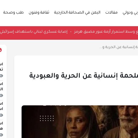
بي ودولي
مقالات
اليمن في الصحافة الخارجية
ثقافة وفنون
طب وصحة
سعار النفط ترتفع وسط استمرار أزمة عبور مضيق هرمز
•
إصابة عسكري لبناني باس
نسانية عن الحرية و...
اس
تع
مة إنسانية عن الحرية والعبودية
اس
ال
اس
اس
اس
هج