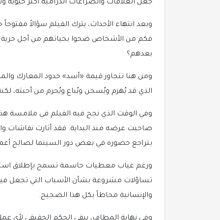
جعل العلاقات والصراعات الدرامية أكثر حيوية وتأ
وبعد انتهاء الأحداث، يترك الفيلم سؤالاً مفتوحاً
فكم من الأشخاص ضحوا بحياتهم من أجل حرية ل
بعدهم؟
ومن هنا تتجاوز قيمة «أسد» حدود المعارك والمطا
الذي قد يُهزم ويُسجن ويُباع ويُحرم من أحبته، لك
وفي الوقت الذي نجح فيه الفيلم في ملامسة هذا ا
صاحبت عرضه منذ البداية. فقد أثارت نقاشات و
بتراجع حضوره في بعض دور السينما لصالح أعما
ورغم غياب معطيات حاسمة تسمح بإطلاق استنتاج
تساؤلات مشروعة بشأن الأسباب التي تجعل فيلماً
والإنسانية محاطاً بكل هذا الضجيج.
وفي نهاية المطاف، يبقى الحكم الحقيقي لأي عمل ف