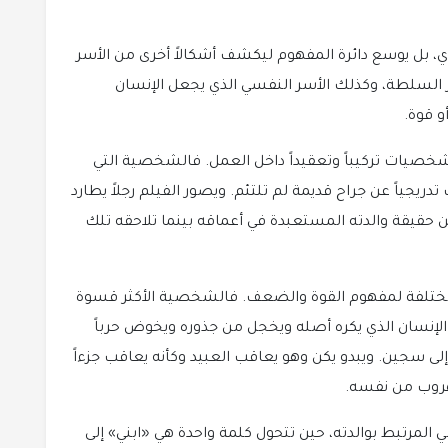
يدي، بل يوسع دائرة المفهوم ليكشف أشكالاً أخرى من الأسر
 السلطة، وكذلك الأسر النفسي الذي يجعل الإنسان
و قوة.
شخصيات تركيباً وتعقيداً داخل العمل. فالشخصية التي
يجياً عن جراح قديمة لم تلتئم. ويصور الفيلم رجلاً يطارد
فن حقيقة والدته المستعبدة في أعماقه بينما تلاحقه تلك
ة مختلفة لمفهوم القوة والضعف. فالشخصية الأكثر قسوة
ن الإنسان الذي يكره أصله ويخجل من جذوره ويخوض حرباً
ى سجين. ويبدو يكن وهو يعاقب العبيد وكأنه يعاقب جزءاً
هروب من نفسه.
المرتبط بوالدته، حين تتحول كلمة واحدة هي «ابني» إلى