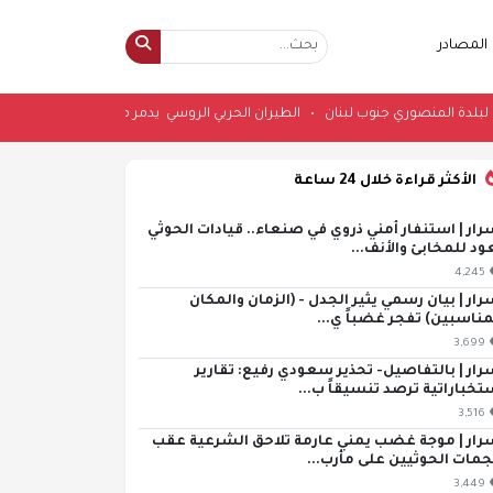
المصادر
تهداف إسرائيلي لبلدة المنصوري جنوب لبنان
•
الطيران الحربي الروسي يدمر مراكز
الأكثر قراءة خلال 24 ساعة
رار | استنفار أمني ذروي في صنعاء.. قيادات الحوثي
ود للمخابئ والأنف...
4,245
رار | بيان رسمي يثير الجدل - (الزمان والمكان
مناسبين) تفجر غضباً ي...
3,699
رار | بالتفاصيل- تحذير سعودي رفيع: تقارير
تخباراتية ترصد تنسيقاً ب...
3,516
رار | موجة غضب يمني عارمة تلاحق الشرعية عقب
مات الحوثيين على مأرب...
3,449