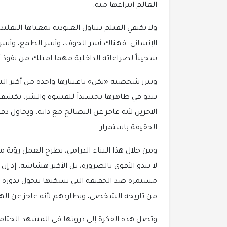
العالم انتزاعها منه.
ولا يكتفي الفيلم بتناول العبودية بمعناها التقل
الإنساني. فهناك أسر الخوف، وأسر الطمع، وأسر
سجيناً لصراعاته الداخلية مهما امتلك من نفوذ أ
وتبرز شخصية «يكن» باعتبارها واحدة من أكثر ال
تبدو في ظاهرها تجسيداً للقسوة والشر، تكشف تدر
الآخرين لأنه عاجز عن التصالح مع ذاته، ويحاول د
الحقيقة باستمرار.
ومن خلال هذا البناء الدرامي، يطرح العمل رؤي
لا تبدو الأقوى بالضرورة، بل الأكثر هشاشة. إذ إ
مستمرة ضد الحقيقة التي يسكنها يتحول بدوره إل
من تاريخه الشخصي، ويطاردهم لأنه عاجز عن ال
وتصل هذه الفكرة إلى ذروتها في المشهد الختامي 