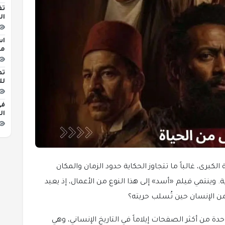
تف
ال
اس
مبن
تط
لل
في
ال
الكبرى، غالباً ما تتجاوز الحكاية حدود الزمان والمكان
وينتمي فيلم «أسد» إلى هذا النوع من الأعمال، إذ يعيد
ن الإنسان حين تُسلب حريته؟
دة من أكثر الصفحات إيلاماً في التاريخ الإنساني، وهي