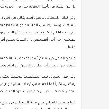
بل من رغبته في تأجيل النهاية حتى يرى الحرية تت
وفي تلك اللحظات، لا يعود أسد يقاتل من أجل ذ
المنهك. ولهذا يكتسب المشهد قوته العاطفية، إ
التي قدمها لم تذهب سدى. ويبدو وكأن الفيلم ي
يعيشون من أجل أنفسهم، وأن الموت يصبح أقل ق
عنها.
وينجح العمل في تقديم أسد بوصفه إنساناً حقيقي
فقدان من يحب، وأب يطارده الحنين إلى ابنه، ور
وفي هذا السياق، تبدو الشخصية مرشحة لتكون وا
رمضان، نظراً لما تحمله من أبعاد إنسانية ودرامي
يتحول بعضها الآخر إلى جزء من الذاكرة الفنية لص
كما يحسب للفيلم نجاح بقية الممثلين في منح شخ