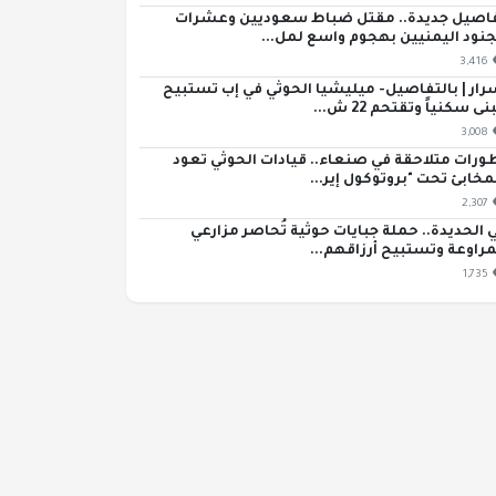
اصيل جديدة.. مقتل ضباط سعوديين وعشرات
جنود اليمنيين بهجوم واسع لمل...
3,416
رار | بالتفاصيل- ميليشيا الحوثي في إب تستبيح
ى سكنياً وتقتحم 22 ش...
3,008
ورات متلاحقة في صنعاء.. قيادات الحوثي تعود
مخابئ تحت "بروتوكول إير...
2,307
 الحديدة.. حملة جبايات حوثية تُحاصر مزارعي
مراوعة وتستبيح أرزاقهم...
1,735