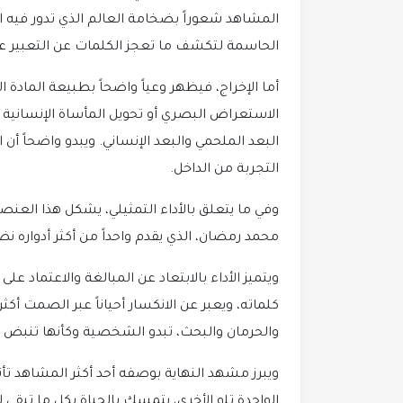
المشاهد شعوراً بضخامة العالم الذي تدور فيه 
الحاسمة لتكشف ما تعجز الكلمات عن التعبير عن
أما الإخراج، فيظهر وعياً واضحاً بطبيعة المادة 
الاستعراض البصري أو تحويل المأساة الإنسانية 
البعد الملحمي والبعد الإنساني. ويبدو واضحاً 
التجربة من الداخل.
وفي ما يتعلق بالأداء التمثيلي، يشكل هذا العنصر
محمد رمضان، الذي يقدم واحداً من أكثر أدواره نضج
ويتميز الأداء بالابتعاد عن المبالغة والاعتماد عل
كلماته، ويعبر عن الانكسار أحياناً عبر الصمت أكث
والحرمان والبحث، تبدو الشخصية وكأنها تنبض م
ويبرز مشهد النهاية بوصفه أحد أكثر المشاهد تأ
الواحدة تلو الأخرى، يتمسك بالحياة بكل ما تبقى 