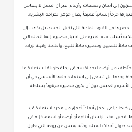
تزلون إلى أثمان وصفقات وأرقام. غير أن العمل لا يتعامل
ارها جرحاً إنسانياً عميقاً يطال جوهر الكرامة البشرية.
ا يحصرها في القيود المادية التي تكبل الجسد، بل يذهب إلى
ة تُسلب منه القدرة على اختيار مصيره. إنها الحالة التي
ابلاً للتغيير، ومصيره قابلاً للبيع، وأحلامه رهينة لإرادة
ختُطف من أرضه ليجد نفسه في رحلة طويلة لاستعادة ما
اة وحدها، بل تسعى إلى استعادة حقها الأساسي في أن
كوين الأسرة والعيش دون أن يكون مصيره مرهوناً بسلطة
لى خيط درامي يحمل أبعاداً أعمق من مجرد استعادة فرد
 فحين يفقد الإنسان أبناءه أو أرضه أو اسمه، فإنه في
سد طوال أحداث الفيلم وكأنه يفتش عن روحه التي حاول