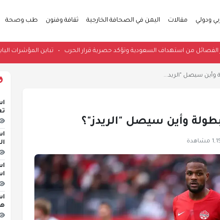
بي ودولي
مقالات
اليمن في الصحافة الخارجية
ثقافة وفنون
طب وصحة
عراقية تحذر الفصائل من استهداف السعودية وتؤكد حصرية قرار الحرب
•
تباين الم
اس
تع
اس
 مشاهدة
ال
اس
اس
اس
هج