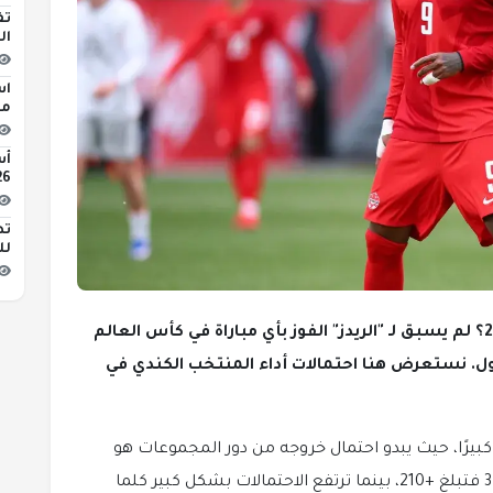
تف
ال
اس
مبن
2026 
تط
لل
هل يكسر المنتخب الكندي عقدة مونديال 2026؟ لم يسبق لـ "الريدز" الفوز بأي مباراة في كأس العالم
ول. نستعرض هنا احتمالات أداء المنتخب الكندي في
ا كبيرًا، حيث يبدو احتمال خروجه من دور المجموعات هو
الأكثر ترجيحًا (-160). أما فرص وصوله إلى دور الـ 32 فتبلغ +210، بينما ترتفع الاحتمالات بشكل كبير كلما