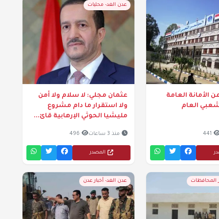
عدن الغد- محليات
ن الأمانة العامة
عثمان مجلي: لا سلام ولا أمن
شعبي العام
ولا استقرار ما دام مشروع
مليشيا الحوثي الإرهابية قائ...
441
منذ 3 ساعات
496
در
المصدر
ر المحافظات
عدن الغد- أخبار عدن