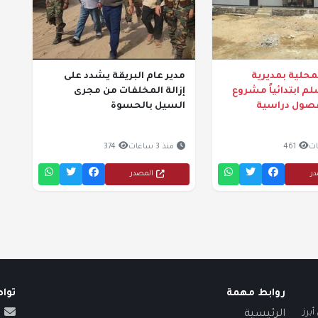
حلية بمديرية
مدير عام البريقة يشدد على
م ابتدائياً مشروع
إزالة المخلفات من مجرى
 فصول دراسية
السيل بالحسوة
461
منذ 3 ساعات
374
در
المصدر
روابط مهمة
توا
برز
الرئيسية