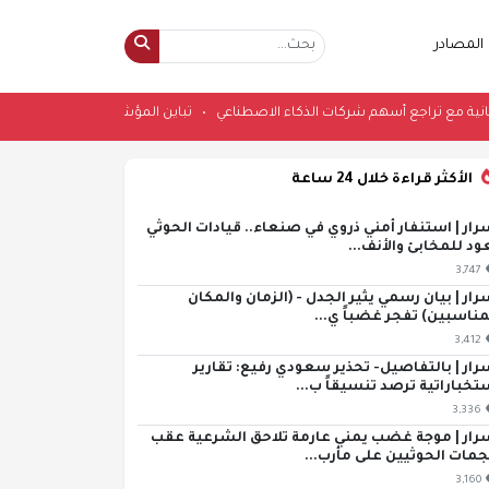
المصادر
ؤشرات اليابانية مع تراجع أسهم شركات الذكاء الاصطناعي
•
تباين المؤشرات الياب
الأكثر قراءة خلال 24 ساعة
رار | استنفار أمني ذروي في صنعاء.. قيادات الحوثي
ود للمخابئ والأنف...
3,747
رار | بيان رسمي يثير الجدل - (الزمان والمكان
مناسبين) تفجر غضباً ي...
3,412
رار | بالتفاصيل- تحذير سعودي رفيع: تقارير
تخباراتية ترصد تنسيقاً ب...
3,336
رار | موجة غضب يمني عارمة تلاحق الشرعية عقب
مات الحوثيين على مأرب...
3,160