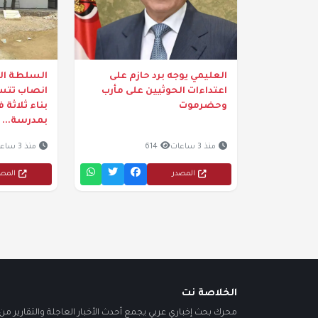
العليمي يوجه برد حازم على
السلطة الم
اعتداءات الحوثيين على مأرب
انصاب تتسل
وحضرموت
بناء ثلاثة
بمدرسة...
منذ 3 ساعات
614
منذ 3 ساعات
المصدر
المص
الخلاصة نت
محرك بحث إخباري عربي يجمع أحدث الأخبار العاجلة والتقارير من أ