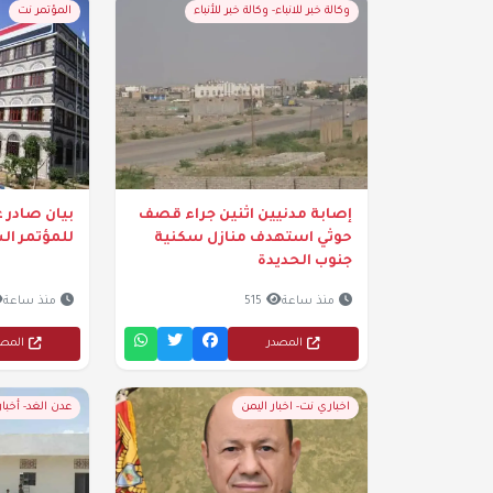
وكالة خبر للانباء- وكالة خبر للأنباء
المؤتمر نت
إصابة مدنيين اثنين جراء قصف
بيان صادر ع
حوثي استهدف منازل سكنية
للمؤتمر ال
جنوب الحديدة
منذ ساعة
515
منذ ساعة
المصدر
المص
اخباري نت- اخبار اليمن
عدن الغد- أخبا