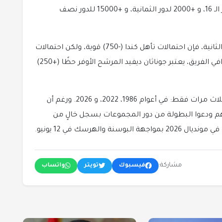
تقدم المنتخب في البطولة، لتصل إلى +700 لدور الـ 16، و +2000 لدور الثمانية، و +15000 للدور نصف
فيما يتعلق بالرهانات على التأهل من المجموعة الثانية، فإن احتمالات تأهل كندا (-750) قوية، ولكن احتمالات
تصدرها للمجموعة تأتي بـ +200. وعلى صعيد هدافي الفريق، يعتبر جوناثان ديفيد المرشح الأوفر حظًا (+250)
تاريخيًا، شارك المنتخب الكندي في كأس العالم ثلاث مرات فقط: في أعوام 1986، 2022، و 2026. ورغم أن
هى جفافًا دام 36 عامًا، إلا أنهم ودعوا البطولة من دور المجموعات بسجل خالٍ من
مشاركة:
فيسبوك
تويتر
واتساب