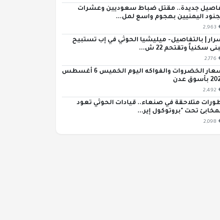
اصيل جديدة.. مقتل ضباط سعوديين وعشرات
جنود اليمنيين بهجوم واسع لمل...
2,963
رار | بالتفاصيل- ميليشيا الحوثي في إب تستبيح
ى سكنياً وتقتحم 22 ش...
2,776
أسعار الخضروات والفواكه اليوم الخميس 6 أغسطس
بأسوق عدن
2,492
ورات متلاحقة في صنعاء.. قيادات الحوثي تعود
مخابئ تحت "بروتوكول إير...
2,098