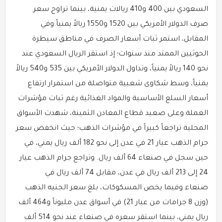
السعودي بين 400 و410 ريالات يمنية، بينما تراوح سعر
صرف الدولار الأمريكي بين 1520 و1550 ريالاً يمنياً.وفي
المقابل، استمر ثبات أسعار الصرف في مناطق سيطرة
الحوثيين الممتد منذ سنوات؛ إذ استقر الريال السعودي عند
نحو 140 ريالاً يمنياً، وتداول الدولار الأمريكي بين 535 و540 ريالاً
يمنياً، وسط شكاوى شعبية متواصلة من استمرار ارتفاع
أسعار السلع الأساسية والمواد الغذائية رغم ثبات مؤشرات
العملة.وعلى صعيد قطاع المعادن الثمينة، شهدت الأسواق
المحلية تراجعاً كبيراً في مؤشرات الذهب؛ حيث انخفض سعر
جرام الذهب عيار 21 في عدن إلى نحو 182 ألف ريال يمني، في
حين سجل في صنعاء 64 ألف ريال. وتراجع جرام الذهب عيار
24 إلى 213 ألف ريال في عدن، مقابل 74 ألف ريال في
صنعاء.وفيما يخص المسكوكات، بلغ سعر الجنيه الذهب
(وزن 8 جرامات من عيار 21) في أسواق عدن مليوناً و464 ألف
ريال يمني، بينما استقر سعره في صنعاء عند نحو 514 ألف