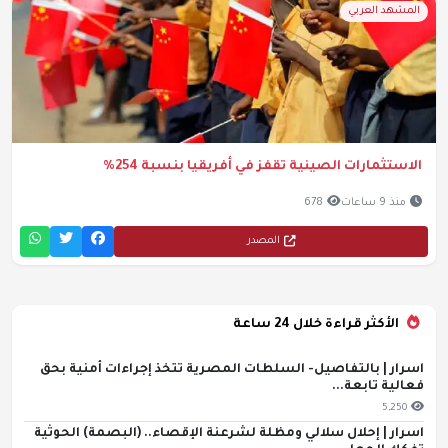
المشهد العربي
الاستثمارات الصينية تقفز في أفريقيا بنسبة 254%
منذ 9 ساعات
678
المصدر
الأكثر قراءة خلال 24 ساعة
اسرار | بالتفاصيل- السلطات المصرية تتخذ إجراءات أمنية بحق
فعالية تابعة...
5,250
اسرار | إحلال سلالي ومظلة لشرعنة الإقصاء.. (البصمة) الحوثية