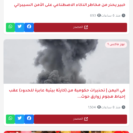
خبير يحذر من مخاطر الذكاء الاصطناعي على الأمن السيبراني
منذ 6 ساعات
693
المصدر
نيوز ماكس 1
في اليمن | تحذيرات حكومية من (كارثة بيئية عابرة للحدود) عقب
إحباط هجوم زوارق حوث...
منذ 8 ساعات
1,504
المصدر