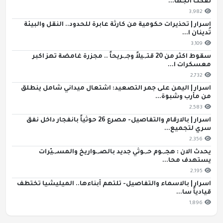
تفكك الجها...
3,982
اسرار | تحذيرات حكومية من كارثة عابرة للحدود.. النقل والبيئة
تُدينان ا...
3,109
سقوط اكثر من 20 قتـ,ـيلاً وجـ,ـريحاً .. مجزرة غامضة تهز اكبر
معسكرات ا...
2,732
اسرار | اليمن على جمر التصعيد: اشتعال ميداني شامل ينطلق
من مأرب وشبوة...
2,583
اسرار | بالارقام والتفاصيل- مصرع 26 حوثياً بانفجار داخل نفق
سري لتجميع...
2,356
يحدث الان : هجـ,ـوم حـ,ـوثي جديد بالصـ,ـواريخ والمسـ,ـيّرات
يستهدف محا...
2,195
اسرار | بالاسماء والتفاصيل- تلتهم أبناءها.. الميليشيا تختطف
قيادياً سا...
1,896