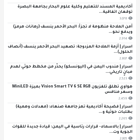
أكاديمية المسند للتعليم وكلية علوم البحار بجامعة البصرة
توقعان اتفاقية...
3,078
أمن الملاحة منظومة لا تجزأ: البحر الأحمر ينسف (رهانات هرمز)
ويدفع نحو...
2,914
اسرار | أزمة الملاحة المزدوجة: تصعيد البحر الأحمر ينسف (أنصاف
الحلول)...
2,807
اسرار | مندوب اليمن في (اليونسكو) يحذّر من مخطط حوثي لهدم
مبانٍ تاريخي...
2,523
هواوي تطلق تلفزيون Vision Smart TV 6 SE RGB بميزة MiniLED
وسعر منافس
2,459
اسرار | فضيحة أكاديمية تهز جامعة صنعاء: (معدلات وهمية)
بطلبات حوثية و...
2,265
اسرار | بالاسماء- قرارات رئاسية في اليمن: قيادة جديدة للقوات
الجوية وت...
2,005