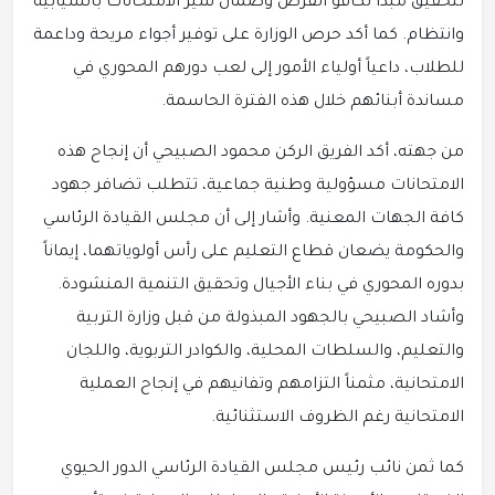
لتحقيق مبدأ تكافؤ الفرص وضمان سير الامتحانات بانسيابية
وانتظام. كما أكد حرص الوزارة على توفير أجواء مريحة وداعمة
للطلاب، داعياً أولياء الأمور إلى لعب دورهم المحوري في
مساندة أبنائهم خلال هذه الفترة الحاسمة.
من جهته، أكد الفريق الركن محمود الصبيحي أن إنجاح هذه
الامتحانات مسؤولية وطنية جماعية، تتطلب تضافر جهود
كافة الجهات المعنية. وأشار إلى أن مجلس القيادة الرئاسي
والحكومة يضعان قطاع التعليم على رأس أولوياتهما، إيماناً
بدوره المحوري في بناء الأجيال وتحقيق التنمية المنشودة.
وأشاد الصبيحي بالجهود المبذولة من قبل وزارة التربية
والتعليم، والسلطات المحلية، والكوادر التربوية، واللجان
الامتحانية، مثمناً التزامهم وتفانيهم في إنجاح العملية
الامتحانية رغم الظروف الاستثنائية.
كما ثمن نائب رئيس مجلس القيادة الرئاسي الدور الحيوي