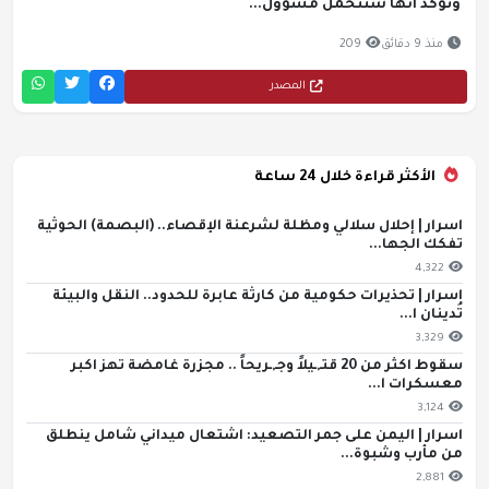
وتؤكد أنها ستتحمل مسؤول...
منذ 9 دقائق
209
المصدر
الأكثر قراءة خلال 24 ساعة
اسرار | إحلال سلالي ومظلة لشرعنة الإقصاء.. (البصمة) الحوثية
تفكك الجها...
4,322
اسرار | تحذيرات حكومية من كارثة عابرة للحدود.. النقل والبيئة
تُدينان ا...
3,329
سقوط اكثر من 20 قتـ,ـيلاً وجـ,ـريحاً .. مجزرة غامضة تهز اكبر
معسكرات ا...
3,124
اسرار | اليمن على جمر التصعيد: اشتعال ميداني شامل ينطلق
من مأرب وشبوة...
2,881