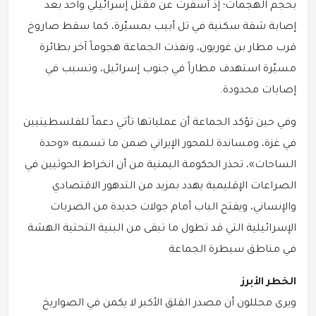
بحجم الهجمات؛ إذ أسفرت عن مقتل إسرائيلي واحد بعد
إصابة شقة سكنية في تل أبيب بمسيّرة، كما سقط صاروخ
قرب مطار بن غوريون، ونفذت الجماعة هجوماً آخر بطائرة
مسيّرة استهدف مطاراً في جنوب إسرائيل، وتسبب في
إصابات محدودة.
وفي حين تؤكد الجماعة أن عملياتها تأتي دعماً للفلسطينيين
في غزة، ومساندة للمحور الإيراني ضمن ما تسميه «وحدة
الساحات»، تحذر الحكومة اليمنية من أن انخراط الحوثيين في
الصراعات الإقليمية يهدد بمزيد من التدهور الاقتصادي
والإنساني، ويفتح الباب أمام جولات جديدة من الضربات
الإسرائيلية التي قد تطول ما تبقى من البنية التحتية الهشة
في مناطق سيطرة الجماعة
الخطر الأبرز
ويرى محللون أن مصدر القلق الأكبر لا يكمن في الصواريخ