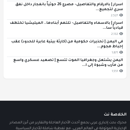
اسرار | بالارقام والتفاصيل- مصرع 26 حوثياً بانفجار داخل نفق
سري لتجميع...
2,527
اسرار | بالاسماء والتفاصيل- تلتهم أبناءها.. الميليشيا تختطف
قيادياً سا...
2,132
في اليمن | تحذيرات حكومية من (كارثة بيئية عابرة للحدود) عقب
إحباط هجوم...
1,871
اليمن يشتعل وجغرافيا الموت تتسع | تصعيد عسكري واسع
من مأرب وشبوة إلى ا...
1,551
الخلاصة نت
محرك بحث إخباري عربي يجمع أحدث الأخبار العاجلة والتقارير من أبرز المصادر
الإخبارية الموثوقة في العالم العربي، مع تغطية شاملة للأخبار السياسية