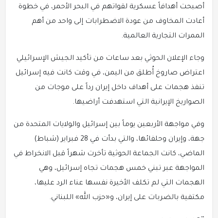
أصبحت أهدافاً عسكرية لقواتهم في البحر الأحمر، في خطوة
أعادت المخاوف من عودة الاضطرابات إلى واحد من أهم
الممرات التجارية العالمية.
وجاء الإعلان الحوثي بعد ساعات من تأكيد الجيش الإسرائيلي
اعتراض صاروخ أُطلق من اليمن، في وقت كانت فيه إسرائيل
تنفذ هجمات على أهداف داخل إيران رداً على موجات من
الصواريخ الإيرانية التي استهدفت أراضيها.
وفي مواجهة الأربعين يوماً بين إسرائيل والولايات المتحدة من
جهة، وإيران وحلفائها، والتي بدأت في 28 فبراير (شباط)
الماضي، كانت الجماعة الحوثية تأخرت شهراً قبل الانخراط في
المواجهة عبر تبني خمس هجمات تجاه إسرائيل، وهي
الهجمات التي لم تكلف الأخيرة نفسها عناء الرد عليها،
مكتفية بالضربات على إيران، و«حزب الله» اللبناني.