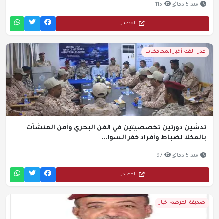
منذ 5 دقائق
115
المصدر
عدن الغد- أخبار المحافظات
تدشين دورتين تخصصيتين في الفن البحري وأمن المنشآت
بالمكلا لضباط وأفراد خفر السوا...
منذ 5 دقائق
97
المصدر
صحيفة المرصد- اخبار