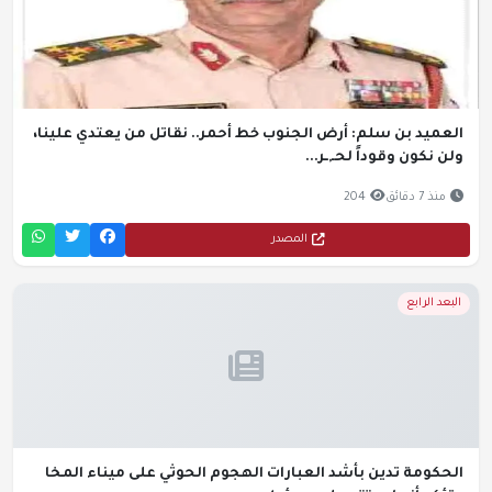
العميد بن سلم: أرض الجنوب خط أحمر.. نقاتل من يعتدي علينا،
ولن نكون وقوداً لحـ,ـر...
منذ 7 دقائق
204
المصدر
البعد الرابع
الحكومة تدين بأشد العبارات الهجوم الحوثي على ميناء المخا