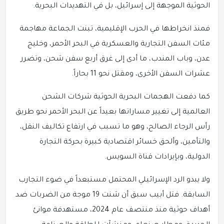
الحوثية الموجهة إلى إسرائيل، بل في التهديدات البحرية.
فمنذ انخراطها في الحرب الإقليمية، تبنت الجماعة مهاجمة
مئات السفن التجارية والعسكرية في البحر الأحمر، وخليج
عدن، وباب المندب، ما أدى إلى غرق أربع سفن شحن، وتضرر
عشرات السفن الأخرى، ومقتل نحو 11 بحاراً.
كما دفعت الهجمات البحرية الحوثية شركات الشحن
العالمية إلى تغيير مساراتها بعيداً عن البحر الأحمر نحو طريق
رأس الرجاء الصالح، وهو ما تسبب في ارتفاع تكاليف النقل،
والتأمين، وألحق خسائر اقتصادية كبيرة بحركة التجارة
الدولية، وبإيرادات قناة السويس.
ولا يبدو الرد الإسرائيلي المحتمل مستبعداً في ضوء التجارب
السابقة. فتل أبيب سبق أن شنت 19 موجة من الضربات ضد
أهداف حوثية منذ منتصف عام 2024، مستهدفة موانئ