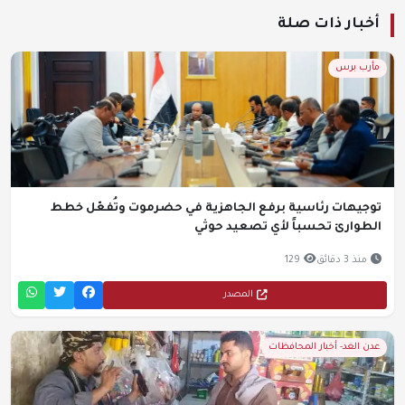
أخبار ذات صلة
مأرب برس
توجيهات رئاسية برفع الجاهزية في حضرموت وتُفعّل خطط
الطوارئ تحسباً لأي تصعيد حوثي
منذ 3 دقائق
129
المصدر
عدن الغد- أخبار المحافظات