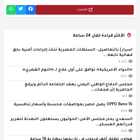
المصدر
الأكثر قراءة خلال 24 ساعة
اسرار | بالتفاصيل- السلطات المصرية تتخذ إجراءات أمنية بحق
فعالية تابعة...
4,262
«الدواء الأمريكية» توافق على أول علاج لـ «النوم القهري»
1,037
مجلس الدفاع الوطني اليمني يعقد اجتماعه الدائم ويرفع
الجاهزية إثر هجمات...
913
OPPO Reno 16 يصل مصر بمواصفات محسنة وأسعار تنافسية
899
السعدي يحذر مجلس الأمن: الحوثيون يستغلون التهدئة لتعزيز
قدراتهم العسكر...
892
هواوي تطلق أخف لابتوب في تاريخها ببطارية 18 ساعة