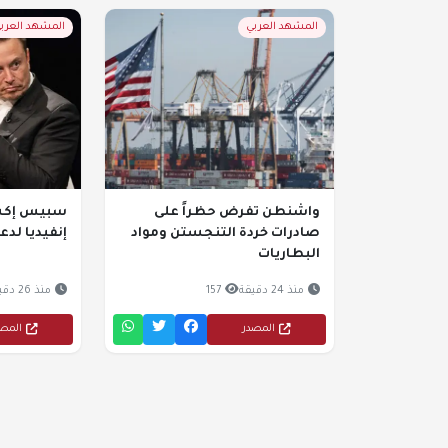
المشهد العربي
المشهد العرب
واشنطن تفرض حظراً على
سبيس إكس
صادرات خردة التنجستن ومواد
إنفيديا لد
البطاريات
منذ 24 دقيقة
157
منذ 26 دقيقة
المصدر
المص