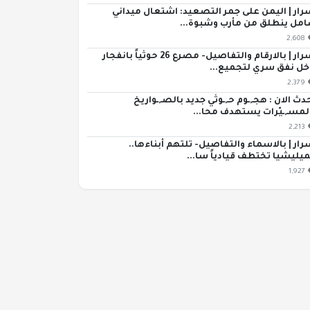
رار | اليمن على جمر التصعيد: اشتعال ميداني
مل ينطلق من مأرب وشبوة...
2,608
اسرار | بالارقام والتفاصيل- مصرع 26 حوثياً بانفجار
خل نفق سري لتجميع...
2,379
دث الان : هجـ,ـوم حـ,ـوثي جديد بالصـ,ـواريخ
لمسـ,ـيّرات يستهدف محا...
2,213
رار | بالاسماء والتفاصيل- تلتهم أبناءها..
ميليشيا تختطف قيادياً سا...
1,927