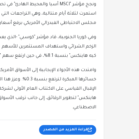
استمرت لثلاثة أيام متتالية، وهي التراجعات ال
مجلس الاحتياطي الفيدرالي الأمريكي برفع أسعار ا
وفي كوريا الجنوبية، قاد مؤشر "كوسبي" -الذي يعد 
الزخم الشرائي واستهداف المستثمرين للأسهم
كيه هاينكس" بنسبة 8.1%، في حين ارتفع سهم "سامسونج" بنسبة 3.9%.
خسائرها المبكرة لتر
الإقبال القياسي على الاكتتاب العام الأولي لشرك
هاينكس" لتطوير الرقائق، إلى جانب ترقب الأسواق 
الاصطناعي.
قراءة المزيد من المصدر