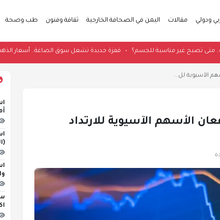
بي ودولي
مقالات
اليمن في الصحافة الخارجية
ثقافة وفنون
طب وصحة
رى الصحية.. متى تصبح غير مناسبة للجسم؟
•
قفزة جديدة تشعل سوق الصاغة.. أسعار الذهب اليوم الأحد 9 اغسطس 
م الآسيوية لل...
اس
أم
ان الأسهم الآسيوية للارتداد
اس
(ا
اس
وا
اك