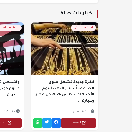
أخبار ذات صلة
المشهد اليمني
المشهد العرب
قفزة جديدة تشعل سوق
واشنطن تتج
الصاغة.. أسعار الذهب اليوم
قانون جون
الأحد 9 اغسطس 2026 في مصر
البنزين
وعيار 2...
منذ 4 دقائق
منذ 21 دقيقة
المصدر
المص