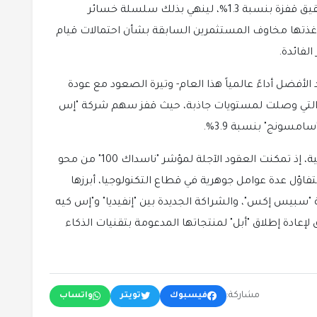
ونجح مؤشر "MSCI آسيا والمحيط الهادئ" في تحقيق قفزة بنسبة 1.3%، لينهي بذلك سلسلة خسائر
تي غذتها مخاوف المستثمرين السابقة بشأن احتمالات قيام
لفائدة.
الأفضل أداءً عالمياً هذا العام- وتيرة الصعود مع عودة
 التي وصلت لمستويات جاذبة، حيث قفز سهم شركة "إس
وامتدت هذه الأجواء الإيجابية إلى الأسواق الأمريكية، إذ تمكنت العقود الآجلة لمؤشر "ناسداك 100" من محو
تفع بنسبة 0.3%. وعزز هذا التفاؤل عدة عوامل جوهرية في قطاع التكنولوجيا، أبرزها
ة "سبيس إكس"، والشراكة الجديدة بين "إنفيديا" و"إس كيه
لإعادة إطلاق "أبل" لمنتجاتها المدعومة بتقنيات الذكاء
مشاركة:
فيسبوك
تويتر
واتساب