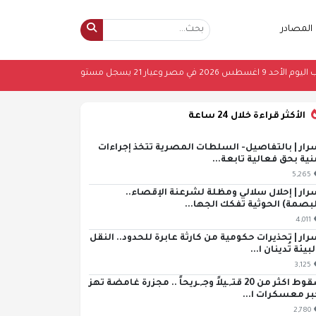
المصادر
2026 في مصر وعيار 21 يسجل مستويات قياسية
الأكثر قراءة خلال 24 ساعة
رار | بالتفاصيل- السلطات المصرية تتخذ إجراءات
نية بحق فعالية تابعة...
5,265
رار | إحلال سلالي ومظلة لشرعنة الإقصاء..
لبصمة) الحوثية تفكك الجها...
4,011
رار | تحذيرات حكومية من كارثة عابرة للحدود.. النقل
لبيئة تُدينان ا...
3,125
سقوط اكثر من 20 قتـ,ـيلاً وجـ,ـريحاً .. مجزرة غامضة تهز
بر معسكرات ا...
2,780