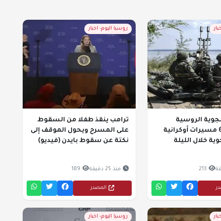
بار
روسيا اليوم- اخبار
لجوية الروسية
ترامب ينقذ طفلا من السقوط
تسقط 605 مسيرات أوكرانية
على المسرح ويحول الموقف إلى
 جوية خلال الليلة
نكتة عن سقوط بايدن (فيديو)
213
منذ 25 دقيقة
189
در
المصدر
بار
روسيا اليوم- اخبار