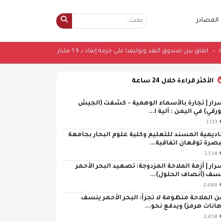
المصادر
الأمريكية
•
اتفاق بين صندوق النقد وبوليفيا على حزمة إنقاذ بـ 1.9 مليار دولار
•
هيئ
الأكثر قراءة خلال 24 ساعة
رار | تجارة بالأسماء الوهمية - كشفت (الجيش
ورقي) في اليمن : آلية ا...
3,133
اديمية المسند للتعليم وكلية علوم البحار بجامعة
بصرة توقعان اتفاقية...
2,534
رار | أزمة الملاحة المزدوجة: تصعيد البحر الأحمر
سف (أنصاف الحلول)...
2,486
ن الملاحة منظومة لا تجزأ: البحر الأحمر ينسف
هانات هرمز) ويدفع نحو...
2,458