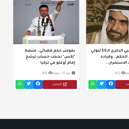
الإمارات تحيي الذكرى الـ60 لتولي
بموجب حكم قضائي.. منصة
الحكم.. وقيادة
"إكس" تحجب حساب ترشح
 الاستمرار...
إمام أوغلو في تركيا
362
منذ 37 دقيقة
305
در
المصدر