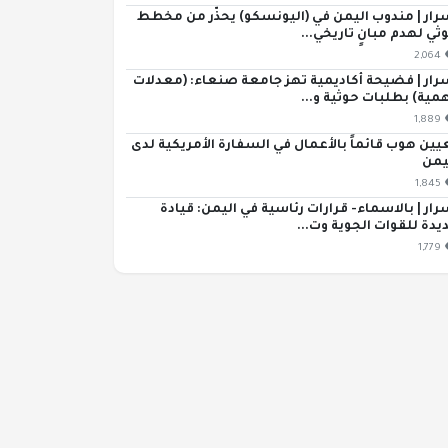
رار | مندوب اليمن في (اليونسكو) يحذّر من مخطط
ثي لهدم مبانٍ تاريخي...
2,064
رار | فضيحة أكاديمية تهز جامعة صنعاء: (معدلات
مية) بطلبات حوثية و...
1,889
يين هوب قائماً بالأعمال في السفارة الأمريكية لدى
يمن
1,845
رار | بالاسماء- قرارات رئاسية في اليمن: قيادة
يدة للقوات الجوية وت...
1,779