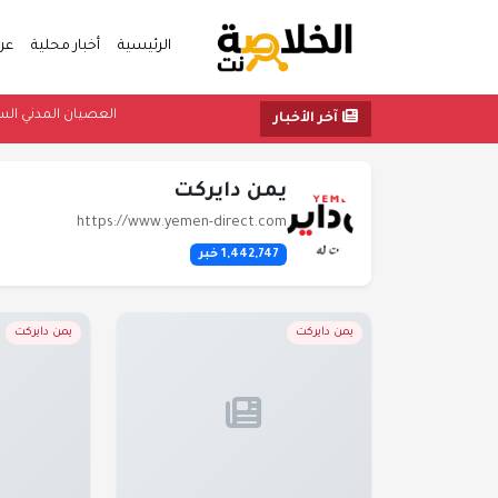
الرئيسية
أخبار محلية
عر
العصيان ا
آخر الأخبار
يمن دايركت
https://www.yemen-direct.com
1,442,747 خبر
يمن دايركت
يمن دايركت