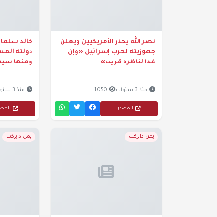
نصر الله يحذر الأمريكيين ويعلن
خالد سلمان
جهوزيته لحرب إسرائيل «وإن
دولته المس
غدا لناظره قريب»
ومنها سي
منذ 3 سنوات
1,050
منذ 3 سنوات
المصدر
المص
يمن دايركت
يمن دايركت