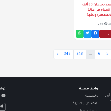
تعز| نافذ يهدد بحرمان 30 ألف
لمياه في عزلة
لمعافر (وثائق)
1,266
در
›
349
348
...
6
5
روابط مهمة
توا
برز
الرئيسية
المصادر الإخبارية