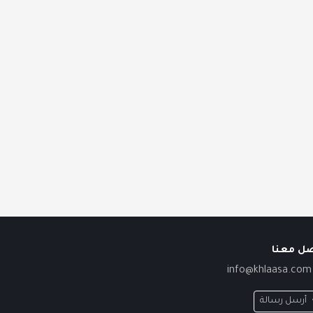
صل معنا
info@khlaasa.com
أرسل رسالة