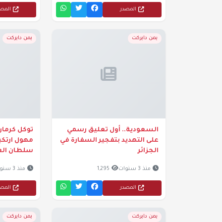
المصدر
المص
يمن دايركت
يمن دايركت
السعودية.. أول تعليق رسمي
توكل كرما
على التهديد بتفجير السفارة في
مهول ارتك
الجزائر
سلطان الع
منذ 3 سنوات
1,295
منذ 3 سنوات
المصدر
المص
يمن دايركت
يمن دايركت