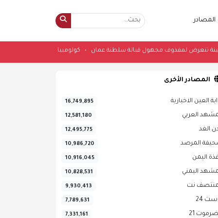
المصادر
يطانية: سفينة تتعرض لمقذوف مجهول قبالة سلطنة عمان
•
كولومبيا تعلن اعترا
المصادر الأخرى
ابة العين الاخبارية
16,749,895
مشهد العربي
12,581,180
ن الغد
12,495,775
يفة المرصد
10,986,720
فذة اليمن
10,916,045
مشهد اليمني
10,828,531
منتصف نت
9,930,413
ست 24
7,789,631
رموت 21
7,331,161