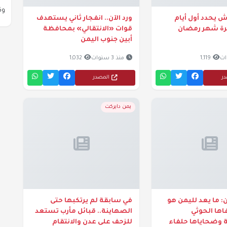
وك
ش يحدد أول أيام
ورد الآن.. انفجار ثاني يستهدف
ة شهر رمضان
قوات «الانتقالي» بمحافظة
أبين جنوب اليمن
1,119
منذ 3 سنوات
1,032
در
المصدر
يمن دايركت
: ما يعد لليمن هو
في سابقة لم يرتكبها حتى
ها الحوثي
الصهاينة.. قبائل مأرب تستعد
 وضحاياها حلفاء
للزحف على عدن والانتقام