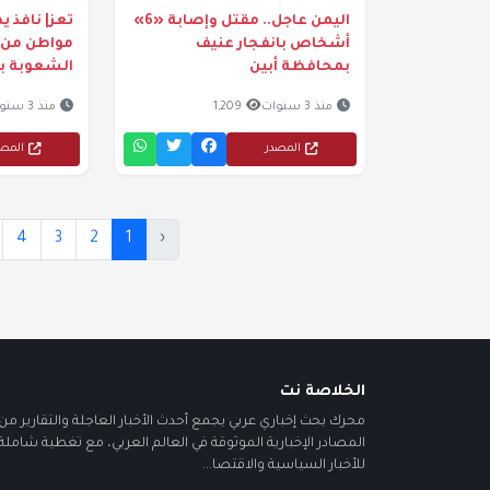
اليمن عاجل.. مقتل وإصابة «6»
أشخاص بانفجار عنيف
مواطن من ا
بمحافظة أبين
الشعوبة با
منذ 3 سنوات
1,209
منذ 3 سنوات
المصدر
المص
4
3
2
1
‹
الخلاصة نت
محرك بحث إخباري عربي يجمع أحدث الأخبار العاجلة والتقارير من أ
المصادر الإخبارية الموثوقة في العالم العربي، مع تغطية شاملة
للأخبار السياسية والاقتصا...