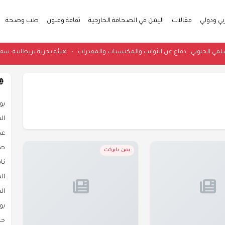
بي ودولي
مقالات
اليمن في الصحافة الخارجية
ثقافة وفنون
طب وصحة
لمدني السلمي الجنوبي.. دفاع عن الثوابت والمكتسبات والمقدرات
•
هيئة بحرية بر
بو
ال
عد
صح
يمن دايركت
نا
ال
ال
بو
حض