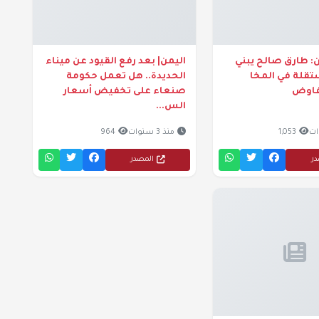
: طارق صالح يبني
اليمن| بعد رفع القيود عن ميناء
تقلة في المخا
الحديدة.. هل تعمل حكومة
فاوض
صنعاء على تخفيض أسعار
الس...
1,053
منذ 3 سنوات
964
در
المصدر