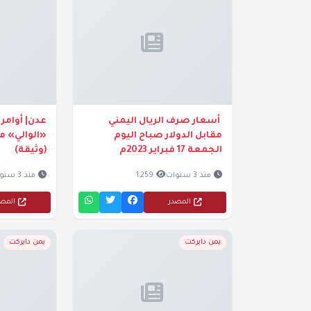
أسعار صرف الريال اليمني
عدن| أوامر
مقابل الدولار صباح اليوم
«الوالي» م
الجمعة 17 فبراير 2023م
(وثيقة)
منذ 3 سنوات
1,259
منذ 3 سنوات
المصدر
المص
يمن دايركت
يمن دايركت