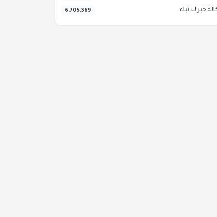
الة خبر للانباء
6,705,369