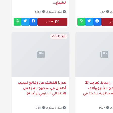
لشيخ...
1,130
منذ 3 سنوات
1,553
در
المصدر
يمن دايركت
السعودية .. إحباط تهريب 27
عدن| الكشف عن وقائع تعذيب
 من الشبو وآلاف
أطفال في سجون المجلس
لمحظورة مخبأة في
الإنتقالي الجنوبي (وثيقة)
1,027
منذ 3 سنوات
988