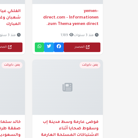
yemen-
الفلكي عيا
direct.com - Informationen
شعبان وغر
zum Thema yemen direct.
المبارك
منذ 3 سنوات
1,189
منذ 3 سنوات
المصدر
المص
يمن دايركت
يمن دايركت
فوضى عارمة وسط مدينة إب
خالد سلمان
وسقوط ضحايا أثناء
صفقة طرفا
الاشتباكات المسلحة العارمة
والسعودية