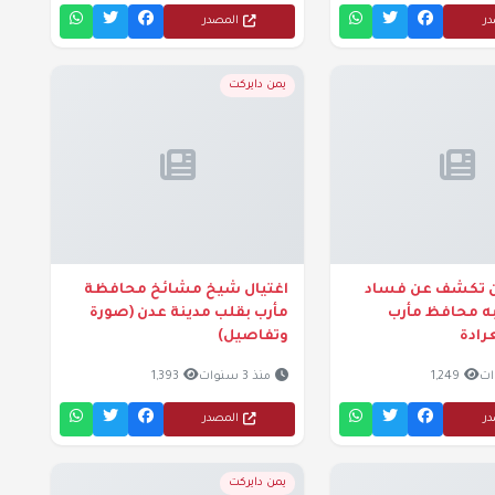
در
المصدر
يمن دايركت
ن تكشف عن فساد
اغتيال شيخ مشائخ محافظة
به محافظ مأرب
مأرب بقلب مدينة عدن (صورة
رادة
وتفاصيل)
1,249
منذ 3 سنوات
1,393
در
المصدر
يمن دايركت