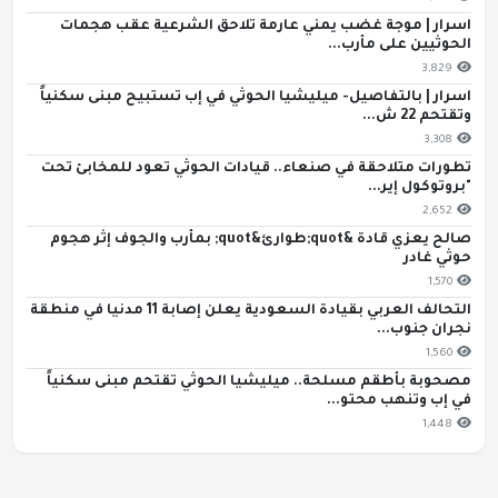
اسرار | موجة غضب يمني عارمة تلاحق الشرعية عقب هجمات
الحوثيين على مأرب...
3,829
اسرار | بالتفاصيل- ميليشيا الحوثي في إب تستبيح مبنى سكنياً
وتقتحم 22 ش...
3,308
تطورات متلاحقة في صنعاء.. قيادات الحوثي تعود للمخابئ تحت
"بروتوكول إير...
2,652
صالح يعزي قادة &quot;طوارئ&quot; بمأرب والجوف إثر هجوم
حوثي غادر
1,570
التحالف العربي بقيادة السعودية يعلن إصابة 11 مدنيا في منطقة
نجران جنوب...
1,560
مصحوبة بأطقم مسلحة.. ميليشيا الحوثي تقتحم مبنى سكنياً
في إب وتنهب محتو...
1,448