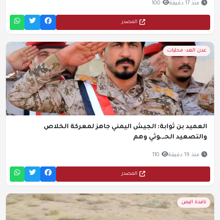
منذ 17 دقيقة
100
المصدر
عدن الغد- محليات
العميد بن ثوابة: الجيش اليمني جاهز لمعركة الخلاص
والتصعيد الحـ,ـوثي وهم
منذ 19 دقيقة
110
المصدر
نافذة اليمن