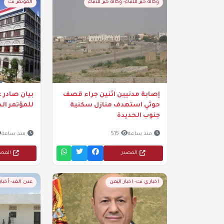
وكالة خبر للانباء- وكالة خبر للأنباء
المؤتمر نت
إصابة مدنيين اثنين جراء قصف
بيان صادر ع
حوثي استهدف منازل سكنية
للمؤتمر ال
جنوب الحديدة
منذ ساعة
515
منذ ساعة
المصدر
المص
اخباري نت- اخبار اليمن
عدن الغد- أخبا