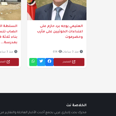
العليمي يوجه برد حازم على
السلطة الم
اعتداءات الحوثيين على مأرب
انصاب تتسل
وحضرموت
بناء ثلاثة
بمدرسة...
منذ 3 ساعات
614
منذ 3 ساعات
المصدر
المص
الخلاصة نت
محرك بحث إخباري عربي يجمع أحدث الأخبار العاجلة والتقارير من أ