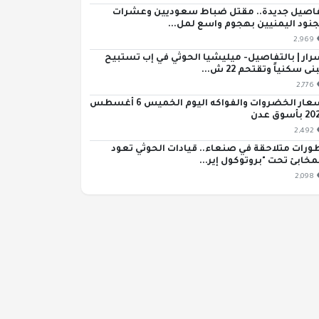
اصيل جديدة.. مقتل ضباط سعوديين وعشرات
جنود اليمنيين بهجوم واسع لمل...
2,969
رار | بالتفاصيل- ميليشيا الحوثي في إب تستبيح
ى سكنياً وتقتحم 22 ش...
2,776
أسعار الخضروات والفواكه اليوم الخميس 6 أغسطس
بأسوق عدن
2,492
ورات متلاحقة في صنعاء.. قيادات الحوثي تعود
مخابئ تحت "بروتوكول إير...
2,098