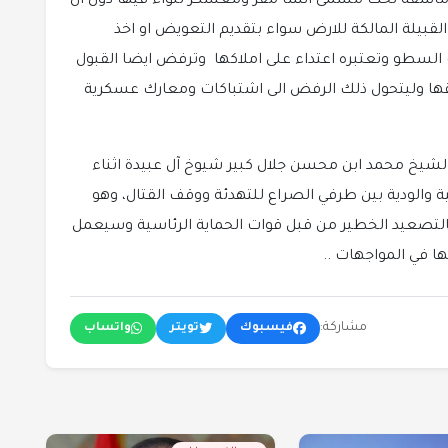
دماشقة تحت مسمى انشأ مقر ومعسكر للواء فيها دون ان
القبيلة المالكة للارض سواء بتقديم التعويض او اخذ
السطو وتعتبره اعتداء على املاكها وترفض ايضا القبول
اطقها وليتحول ذلك الرفض الى اشتباكات ومعارك عسكرية
لشيخ محمد ابن محسن جلال كبير شيوخ آل عبيدة اثناء
ة والودية بين طرفي الصراع للتهدئة ووقف القتال، وهو
بالتصعيد الخطير من قبل قوات الحماية الرئاسية وسيعمل
ا في المواجهات ..
مشاركة:
فيسبوك
تويتر
واتساب