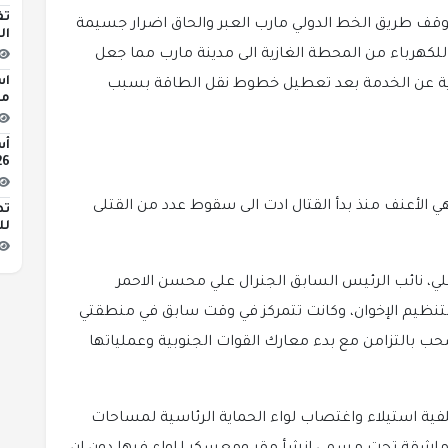
تف
وقف طريق الخط الدولي مارب العبر والحاق اضرار جسيمة
ال
لة للكهرباء من المحطة الغازية الى مدينة مارب مما جعل
اس
ازية عن الخدمة بعد تعطيل خطوط نقل الطاقة بسبب
مبن
2026 
ي الأعنف منذ بدأ القتال ادت الى سقوط عدد من القتلى
تط
لل
يلي، نائب الرئيس السابق الجنرال علي محسن الاحمر
 لتنظيم الإخوان، وكانت تتمركز في وقت سابق في منطقتي
 بالتزامن مع بدء معارك القوات الجنوبية وعملياتها
فية استيلاء واغتصاب لواء الحماية الرئاسية لمساحات