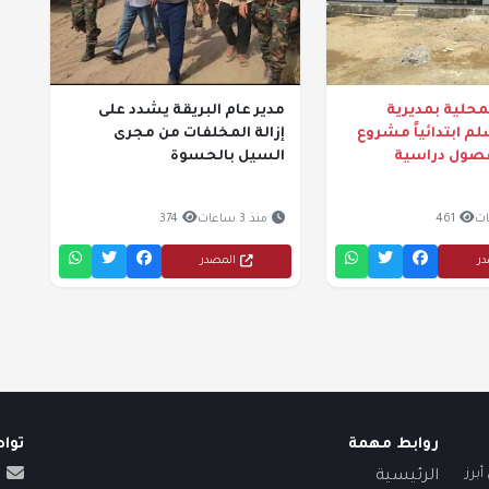
حلية بمديرية
مدير عام البريقة يشدد على
م ابتدائياً مشروع
إزالة المخلفات من مجرى
 فصول دراسية
السيل بالحسوة
461
منذ 3 ساعات
374
در
المصدر
روابط مهمة
توا
برز
الرئيسية