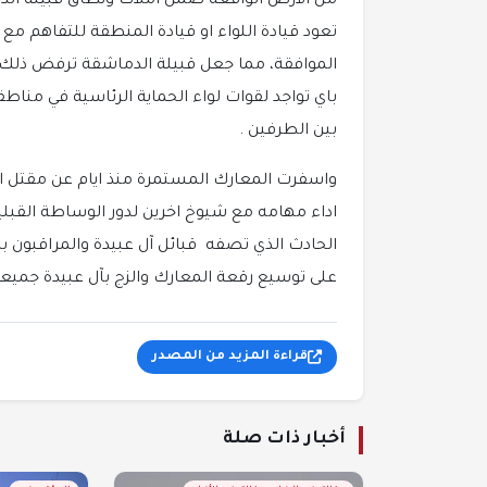
من الارض الواقعة ضمن املاك ونطاق قبيلة ال
تعود قيادة اللواء او قيادة المنطقة للتفاهم مع 
الموافقة، مما جعل قبيلة الدماشقة ترفض ذلك 
باي تواجد لقوات لواء الحماية الرئاسية في من
بين الطرفين .
واسفرت المعارك المستمرة منذ ايام عن مقتل ا
اداء مهامه مع شيوخ اخرين لدور الوساطة القبلي
الحادث الذي تصفه قبائل آل عبيدة والمراقبون 
على توسيع رقعة المعارك والزج بآل عبيدة جميعه
قراءة المزيد من المصدر
أخبار ذات صلة