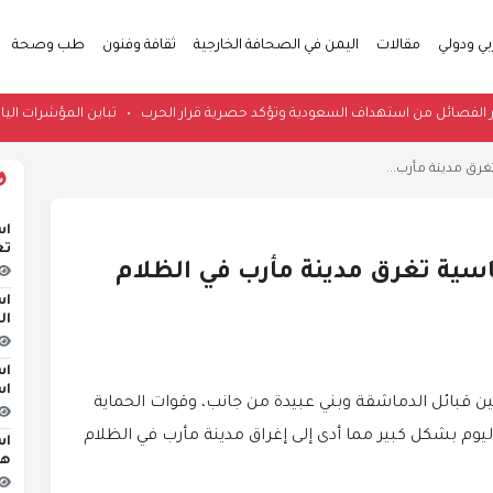
بي ودولي
مقالات
اليمن في الصحافة الخارجية
ثقافة وفنون
طب وصحة
اقية تحذر الفصائل من استهداف السعودية وتؤكد حصرية قرار الحرب
•
تباين المؤش
غرق مدينة مأرب...
اس
تع
ئاسية تغرق مدينة مأرب في الظلام
اس
ال
اس
اس
ن قبائل الدماشقة وبني عبيدة من جانب، وقوات الحماية
ليوم بشكل كبير مما أدى إلى إغراق مدينة مأرب في الظلام
اس
هج