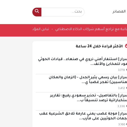
المصادر
رات اليابانية مع تراجع أسهم شركات الذكاء الاصطناعي
•
تباين المؤشرات اليابان
الأكثر قراءة خلال 24 ساعة
رار | استنفار أمني ذروي في صنعاء.. قيادات الحوثي
ود للمخابئ والأنف...
3,778
رار | بيان رسمي يثير الجدل - (الزمان والمكان
مناسبين) تفجر غضباً ي...
3,412
رار | بالتفاصيل- تحذير سعودي رفيع: تقارير
تخباراتية ترصد تنسيقاً ب...
3,336
رار | موجة غضب يمني عارمة تلاحق الشرعية عقب
مات الحوثيين على مأرب...
3,160