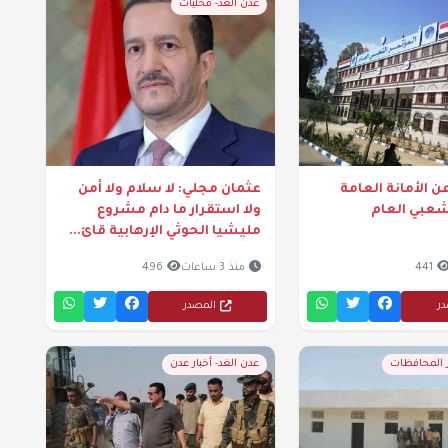
عدن الغد- محليات
ن الأمانة العامة
عثمان مجلي: لا سلام ولا أمن
شعبي العام
ولا استقرار ما دام مشروع
مليشيا الحوثي الإرهابية قائ...
441
منذ 3 ساعات
496
در
المصدر
ر المحافظات
عدن الغد- أخبار عدن