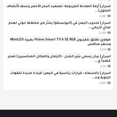
اسرار | أزمة الملاحة المزدوجة: تصعيد البحر الأحمر ينسف (أنصاف
الحلول)...
2,887
اسرار | مندوب اليمن في (اليونسكو) يحذّر من مخطط حوثي لهدم
مبانٍ تاريخي...
2,596
هواوي تطلق تلفزيون Vision Smart TV 6 SE RGB بميزة MiniLED
وسعر منافس
2,574
اسرار | بيان رسمي يثير الجدل - (الزمان والمكان المناسبين) تفجر
غضباً ي...
2,176
اسرار | بالاسماء- قرارات رئاسية في اليمن: قيادة جديدة للقوات
الجوية وت...
2,059