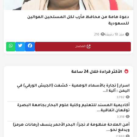
دعوة هامة من محافظ مأرب لكل المسلحين الموالين
للسعودية
منذ 18 دقيقة
216
المصدر
الأكثر قراءة خلال 24 ساعة
اسرار | تجارة بالأسماء الوهمية - كشفت (الجيش الورقي) في
اليمن : آلية ا...
3,782
أكاديمية المسند للتعليم وكلية علوم البحار بجامعة البصرة
توقعان اتفاقية...
3,318
أمن الملاحة منظومة لا تجزأ: البحر الأحمر ينسف (رهانات هرمز)
ويدفع نحو...
2,993