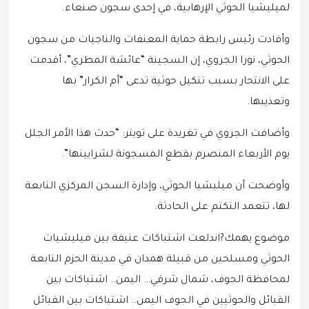
لميليشيا الحوثي الإرهابية، في إحدى سجون صنعاء.
وأفادت رئيس رابطة حماية المعنفات والناجيات من سجون
الحوثي، نورا الجروي، إن السجينة “عائشة المطري”، أقدمت
على الانتحار بسبب تنكيل حوثية تدعى “أم الكرار” بها
وتعذيبها.
وأضافت الجروي في تغريدة على تويتر: “حدث هذا الأمر الجلل
يوم الأربعاء المنصرم بقطع المسجونة لشرايينها”.
وأوضحت أن ميليشيا الحوثي، وإدارة السجن المركزي التابعة
لها، تتعمد التكتم على الحادثة.
موضوع يهمك?اندلعت اشتباكات عنيفة بين ميليشيات
الحوثي ومسلحين من قبيلة همدان في مدينة ‎الحزم التابعة
لمحافظة الجوف، شمال شرقي… اليمن.. اشتباكات بين
القبائل والحوثيين في الجوف اليمن.. اشتباكات بين القبائل