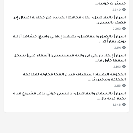
مسيّرات حوثية...
2,549
اسرار | بالتفاصيل- نجاة محافظ الحديدة من محاولة اغتيال إثر
قصف باليستي...
2,263
اسرار | بالصور والتفاصيل- تصعيد إرهابي واسع: مشاهد أولية
توثق دماراً ك...
2,170
اسرار | إنجاز تاريخي في ولاية ميسيسيبي: (أسماء علي) تسجل
اسمها كأول قا...
2,163
الحكومة اليمنية: استهداف ميناء المخا محاولة لمفاقمة
المجاعة وتدمير رئة...
2,115
اسرار | بالاسماء والتفاصيل- باليستي حوثي يدمر مشروع مياه
يخدم قرية بال...
1,848