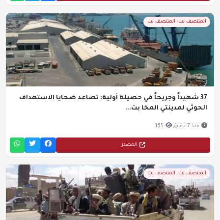
المنتصف نت- المنتصف نت
37 شهيداً وجريحاً في حصيلة أولية: تصاعد ضحايا الاستهداف
الحوثي لمدينتي المخا بت...
منذ 7 دقائق
165
المصدر
المنتصف نت- المنتصف نت