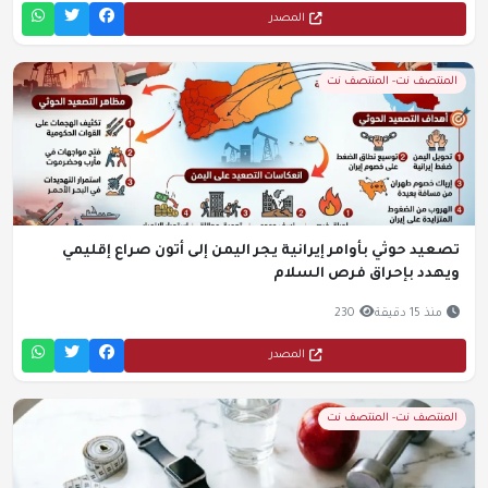
المصدر
المنتصف نت- المنتصف نت
تصعيد حوثي بأوامر إيرانية يجر اليمن إلى أتون صراع إقليمي
ويهدد بإحراق فرص السلام
منذ 15 دقيقة
230
المصدر
المنتصف نت- المنتصف نت