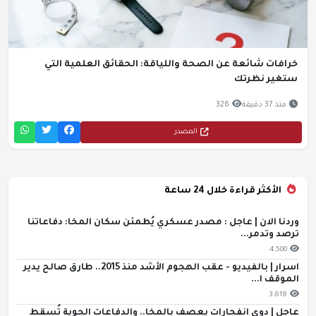
خرافات شائعة عن الصحة واللياقة: الحقائق العلمية التي
ستغير نظرتك
منذ 37 دقيقة
326
المصدر
الأكثر قراءة خلال 24 ساعة
وردنا الان | عاجل : مصدر عسكري يُطمئن سكان المخا: دفاعاتنا
ترصد وتدمر...
4,500
اسرار | بالفيديو - عقب الهجوم الأشد منذ 2015.. طارق صالح يدير
الموقف ا...
3,618
عاجل | دوي انفجارات يعصف بالمخا.. والدفاعات الجوية تُسقط