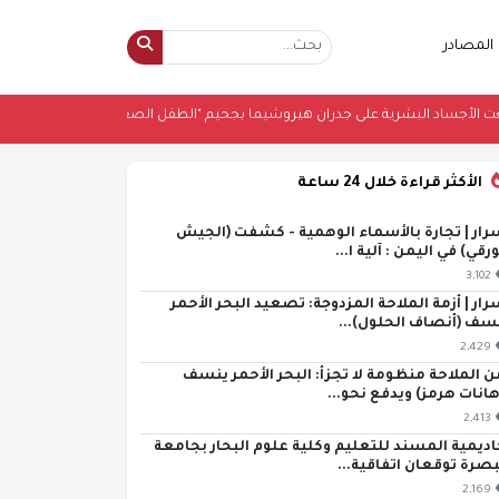
المصادر
انطبعت الأجساد البشرية على جدران هيروشيما بجحيم "الطفل الصغير"؟
•
ترامب
الأكثر قراءة خلال 24 ساعة
رار | تجارة بالأسماء الوهمية - كشفت (الجيش
ورقي) في اليمن : آلية ا...
3,102
رار | أزمة الملاحة المزدوجة: تصعيد البحر الأحمر
سف (أنصاف الحلول)...
2,429
ن الملاحة منظومة لا تجزأ: البحر الأحمر ينسف
هانات هرمز) ويدفع نحو...
2,413
اديمية المسند للتعليم وكلية علوم البحار بجامعة
بصرة توقعان اتفاقية...
2,169