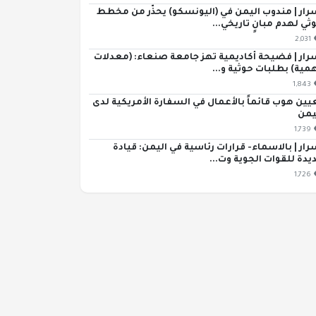
رار | مندوب اليمن في (اليونسكو) يحذّر من مخطط
ثي لهدم مبانٍ تاريخي...
2,031
رار | فضيحة أكاديمية تهز جامعة صنعاء: (معدلات
مية) بطلبات حوثية و...
1,843
يين هوب قائماً بالأعمال في السفارة الأمريكية لدى
يمن
1,739
رار | بالاسماء- قرارات رئاسية في اليمن: قيادة
يدة للقوات الجوية وت...
1,726