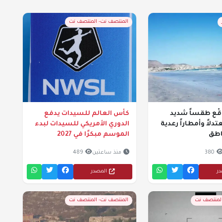
المنتصف نت- المنتصف نت
وقّع طقساً شديد
كأس العالم للسيدات يدفع
تدلاً وأمطاراً رعدية
الدوري الأمريكي للسيدات لبدء
اطق
الموسم مبكرًا في 2027
380
منذ ساعتين
489
در
المصدر
المنتصف نت
المنتصف نت- المنتصف نت