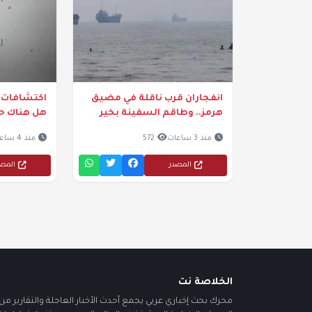
انفجاران قرب ناقلة في مضيق
اكتشافات م
هرمز.. وطاقم السفينة بخير
هل هناك ح
منذ 3 ساعات
572
منذ 4 ساعات
المصدر
المص
الخلاصة نت
محرك بحث إخباري عربي يجمع أحدث الأخبار العاجلة والتقارير من أ