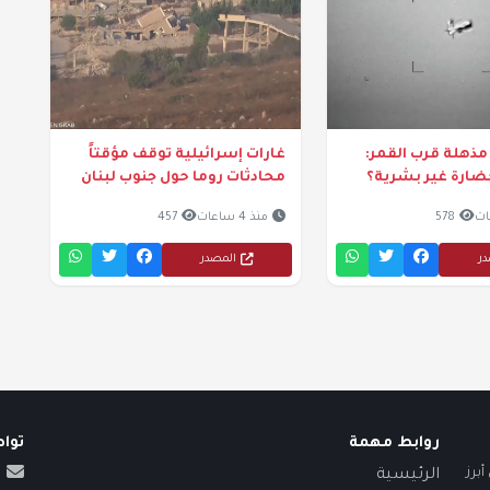
ذهلة قرب القمر:
غارات إسرائيلية توقف مؤقتاً
ضارة غير بشرية؟
محادثات روما حول جنوب لبنان
578
منذ 4 ساعات
457
در
المصدر
روابط مهمة
توا
برز
الرئيسية