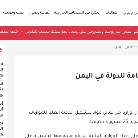
بي ودولي
مقالات
اليمن في الصحافة الخارجية
ثقافة وفنون
طب وصحة
ي موسكو: نعمل مع روسيا وبيلاروس على إنشاء خط سكك حديدية للشحن
•
كيف 
دولة في اليمن
اس
ال
امة للدولة في اليمن
اس
ين
أم
(ر
زاريا من ثماني مواد بتشكيل اللجنة العليا للموازنات
أك
ال
ى إعداد الموازنة العامة للدولة وسقوفها التأشيرية على