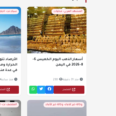
المشهد العربي- محليات
سباء نت- اخبار
أسعار الذهب اليوم الخميس 6-
الأرصاد تت
8-2026 في اليمن
الحرارة ومع
في عدة من
منذ 31 دقيقة
230
منذ ساعة
المصدر
المص
وكالة خبر للانباء- وكالة خبر للأنباء
المنتصف نت- 