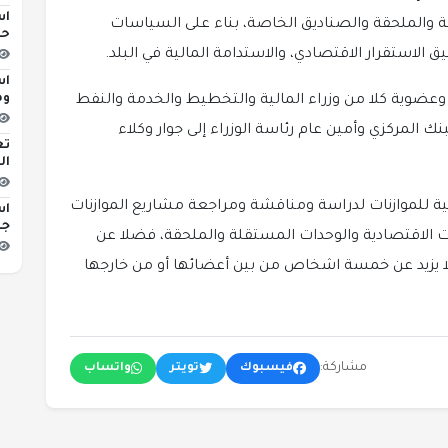
اس
ة والملحقة والصناديق الخاصة، بناء على السياسات
حو
ق الاستقرار الاقتصادي، والاستدامة المالية في البلد.
اس
وه
وعضوية كلا من وزراء المالية والتخطيط والخدمة والنفط
نك المركزي وأمين عام رئاسة الوزراء إلى جوار وكلاء
تع
ال
ية للموازنات لدراسة ومناقشة ومراجعة مشاريع الموازنات
اس
جد
دات الاقتصادية والوحدات المستقلة والملحقة، فضلا عن
ولا يزيد عن خمسة اشخاص من بين أعضائها أو من خارجها
مشاركة:
فيسبوك
تويتر
واتساب