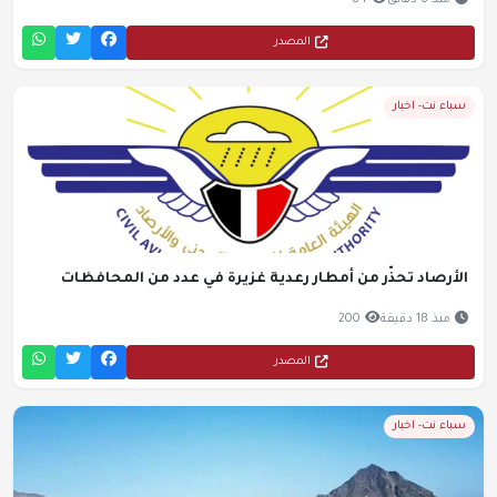
منذ 8 دقائق
84
المصدر
سباء نت- اخبار
الأرصاد تحذّر من أمطار رعدية غزيرة في عدد من المحافظات
منذ 18 دقيقة
200
المصدر
سباء نت- اخبار