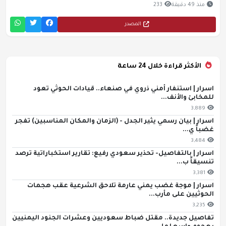
منذ 49 دقيقة
233
المصدر
الأكثر قراءة خلال 24 ساعة
اسرار | استنفار أمني ذروي في صنعاء.. قيادات الحوثي تعود
للمخابئ والأنف...
3,889
اسرار | بيان رسمي يثير الجدل - (الزمان والمكان المناسبين) تفجر
غضباً ي...
3,484
اسرار | بالتفاصيل- تحذير سعودي رفيع: تقارير استخباراتية ترصد
تنسيقاً ب...
3,381
اسرار | موجة غضب يمني عارمة تلاحق الشرعية عقب هجمات
الحوثيين على مأرب...
3,235
تفاصيل جديدة.. مقتل ضباط سعوديين وعشرات الجنود اليمنيين