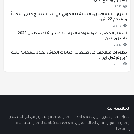
بهجوم واسع لمل...
3,037
اسرار | بالتفاصيل- ميليشيا الحوثي في إب تستبيح مبنى سكنياً
وتقتحم 22 ش...
2,846
أسعار الخضروات والفواكه اليوم الخميس 6 أغسطس 2026
بأسوق عدن
2,547
تطورات متلاحقة في صنعاء.. قيادات الحوثي تعود للمخابئ تحت
"بروتوكول إير...
2,199
الخلاصة نت
محرك بحث إخباري عربي يجمع أحدث الأخبار العاجلة والتقارير من أبرز المصادر
الإخبارية الموثوقة في العالم العربي، مع تغطية شاملة للأخبار السياسية
والاقتصا...