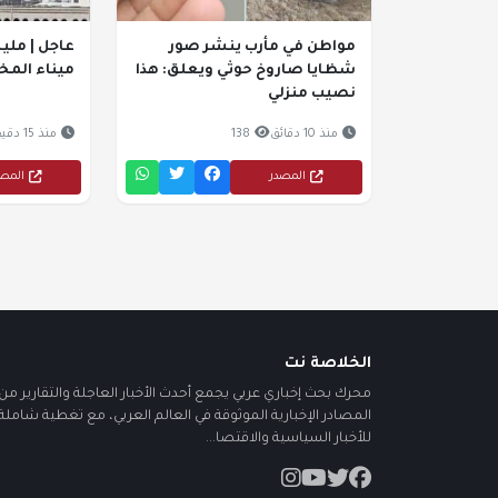
مواطن في مأرب ينشر صور
عاجل | ملي
شظايا صاروخ حوثي ويعلق: هذا
ميناء المخا
نصيب منزلي
منذ 10 دقائق
138
منذ 15 دقيقة
المصدر
المص
الخلاصة نت
محرك بحث إخباري عربي يجمع أحدث الأخبار العاجلة والتقارير من أ
المصادر الإخبارية الموثوقة في العالم العربي، مع تغطية شاملة
للأخبار السياسية والاقتصا...