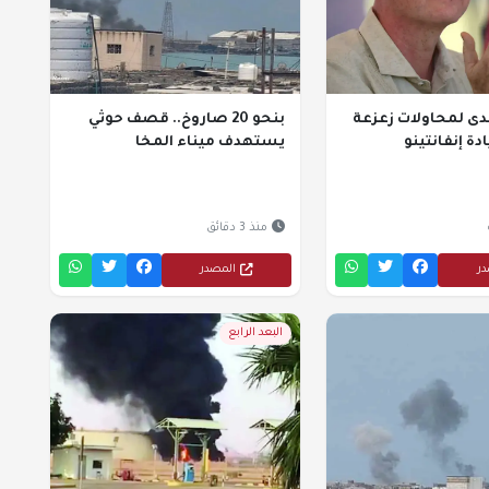
دى لمحاولات زعزعة
بنحو 20 صاروخ.. قصف حوثي
دة إنفانتينو
يستهدف ميناء المخا
منذ 3 دقائق
در
المصدر
البعد الرابع