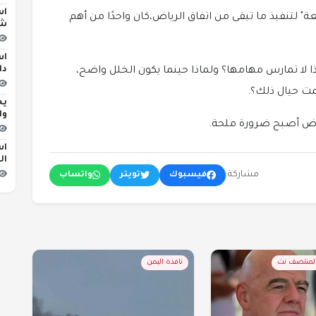
اس
" لتنفيذ ما تبقى من اتفاق الرياض،كان واحدًا من أهم
شا
دا
اذا لا تمارس مهامها؟ ولماذا حينما يكون الخلل واضح،
ت حيال ذلك؟.
يح
وا
رياض أصبح ضرورة ملحة.
اس
ال
مشاركة:
فيسبوك
تويتر
واتساب
المنتصف نت
نافذة اليمن