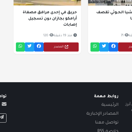
شيا الحـوثي تقصف
حريق في إحدى مرافق مصفاة
أرامكو بجازان دون تسجيل
إصابات
71
منذ 19 دقيقة
120
در
المصدر
روابط مهمة
توا
برز
الرئيسية
المصادر الإخبارية
تواصل معنا
خلاصة RSS