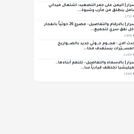
رار | اليمن على جمر التصعيد: اشتعال ميداني
مل ينطلق من مأرب وشبوة...
2,752
اسرار | بالارقام والتفاصيل- مصرع 26 حوثياً بانفجار
خل نفق سري لتجميع...
2,406
دث الان : هجـ,ـوم حـ,ـوثي جديد بالصـ,ـواريخ
لمسـ,ـيّرات يستهدف محا...
2,249
رار | بالاسماء والتفاصيل- تلتهم أبناءها..
ميليشيا تختطف قيادياً سا...
1,986