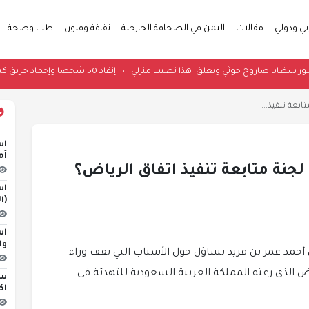
بي ودولي
مقالات
اليمن في الصحافة الخارجية
ثقافة وفنون
طب وصحة
نشر صور شظايا صاروخ حوثي ويعلق: هذا نصيب منزلي
•
إنقاذ 50 شخصا وإخماد حريق كبير داخل مجمع تجاري في بغداد
ابعة تنفيذ...
اس
أم
 لجنة متابعة تنفيذ اتفاق الرياض؟
اس
(ا
اس
وا
 أحمد عمر بن فريد تساؤل حول الأسباب التي تقف وراء
اض الذي رعته المملكة العربية السعودية للتهدئة في
اك