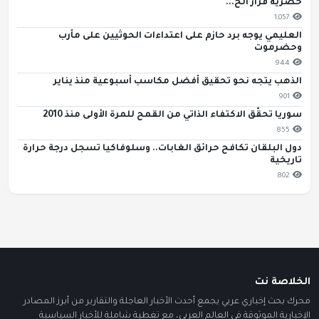
حصرية قرار الح...
1,057
العليمي يوجه برد حازم على اعتداءات الحوثيين على مأرب
وحضرموت
944
الذهب يتجه نحو تحقيق أفضل مكاسب أسبوعية منذ يناير
901
سوريا تحقّق الاكتفاء الذاتي من القمح للمرة الأولى منذ 2010
855
دول البلقان تكافح حرائق الغابات.. وسلوفاكيا تسجل درجة حرارة
تاريخية
802
الخلاصة نت
محرك بحث إخباري عربي يجمع أحدث الأخبار العاجلة والتقارير من أبرز المصادر
الإخبارية الموثوقة في العالم العربي، مع تغطية شاملة للأخبار السياسية