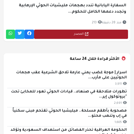
السفارة اليابانية تندد بهجمات مليشيات الحوثي الإرهابية
وتجدد دعمها الكامل للحكوم...
منذ 28 دقيقة
213
المصدر
الأكثر قراءة خلال 24 ساعة
اسرار | موجة غضب يمني عارمة تلاحق الشرعية عقب هجمات
الحوثيين على مأرب...
3,911
تطورات متلاحقة في صنعاء.. قيادات الحوثي تعود للمخابئ تحت
"بروتوكول إير...
2,691
مصحوبة بأطقم مسلحة.. ميليشيا الحوثي تقتحم مبنى سكنياً
في إب وتنهب محتو...
1,605
الحكومة العراقية تحذر الفصائل من استهداف السعودية وتؤكد