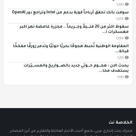
1,361
سوفت بانك تحقق أرباحاً قوية بدعم من Intel وتراجع دور OpenAI
1,276
سقوط اكثر من 20 قتـ,ـيلاً وجـ,ـريحاً .. مجزرة غامضة تهز اكبر
معسكرات ا...
1,256
المقاومة الوطنية تُحبط هجومًا بحريًا حوثيًا وتدمر زورقًا مفخخًا
قبالة...
1,211
يحدث الان : هجـ,ـوم حـ,ـوثي جديد بالصـ,ـواريخ والمسـ,ـيّرات
يستهدف محا...
1,181
الخلاصة نت
محرك بحث إخباري عربي يجمع أحدث الأخبار العاجلة والتقارير من أبرز المصادر