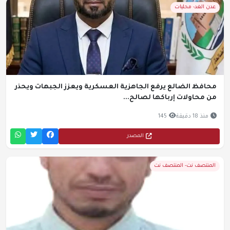
عدن الغد- محليات
محافظ الضالع يرفع الجاهزية العسكرية ويعزز الجبهات ويحذر
من محاولات إرباكها لصالح...
منذ 18 دقيقة
145
المصدر
المنتصف نت- المنتصف نت