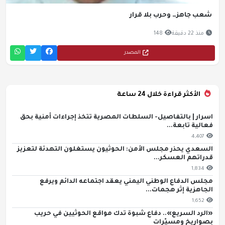
شعب جاهز… وحرب بلا قرار
منذ 22 دقيقة
148
المصدر
الأكثر قراءة خلال 24 ساعة
اسرار | بالتفاصيل- السلطات المصرية تتخذ إجراءات أمنية بحق
فعالية تابعة...
4,407
السعدي يحذر مجلس الأمن: الحوثيون يستغلون التهدئة لتعزيز
قدراتهم العسكر...
1,834
مجلس الدفاع الوطني اليمني يعقد اجتماعه الدائم ويرفع
الجاهزية إثر هجمات...
1,652
«الرد السريع».. دفاع شبوة تدك مواقع الحوثيين في حريب
بصواريخ ومسيّرات