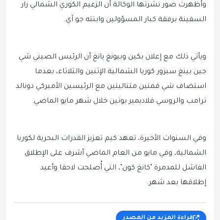
وأظهرت صور نشرتها الوكالة أن الزعيم الكوري الشمالي زار
السفينة برفقة كبار المسؤولين وابنته جو آي.
ويأتي ذلك مع إعلان بكين وبيونغ يانغ أن الرئيس الصيني شي
جين بينغ سيزور كوريا الشمالية الإثنين والثلاثاء، بعدما
استضاف شي قمتين متتاليتين مع الرئيسين الأميركي دونالد
ترامب والروسي فلاديمير بوتين خلال شهر مايو الماضي.
وفي السنوات الأخيرة، تعهد كيم تعزيز القدرات البحرية لكوريا
الشمالية، وفي مايو من العام الماضي أشرف على الإطلاق
الفاشل للمدمرة "كانغ كون"، التي أُصلحت لاحقا وأعيد
إطلاقها بعد شهر.
قراءة المزيد من المصدر