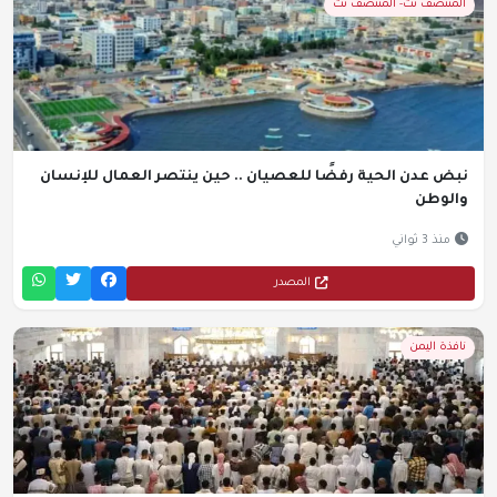
المنتصف نت- المنتصف نت
نبض عدن الحية رفضًا للعصيان .. حين ينتصر العمال للإنسان
والوطن
منذ 3 ثواني
المصدر
نافذة اليمن