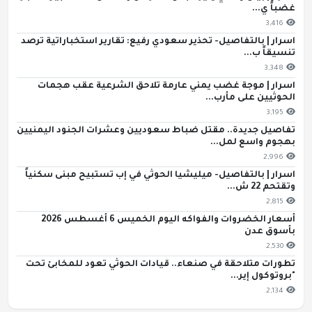
غضباً ي...
3,416
اسرار | بالتفاصيل- تحذير سعودي رفيع: تقارير استخباراتية ترصد
تنسيقاً ب...
3,348
اسرار | موجة غضب يمني عارمة تلاحق الشرعية عقب هجمات
الحوثيين على مأرب...
3,195
تفاصيل جديدة.. مقتل ضباط سعوديين وعشرات الجنود اليمنيين
بهجوم واسع لمل...
2,996
اسرار | بالتفاصيل- ميليشيا الحوثي في إب تستبيح مبنى سكنياً
وتقتحم 22 ش...
2,815
أسعار الخضروات والفواكه اليوم الخميس 6 أغسطس 2026
بأسوق عدن
2,530
تطورات متلاحقة في صنعاء.. قيادات الحوثي تعود للمخابئ تحت
"بروتوكول إير...
2,134