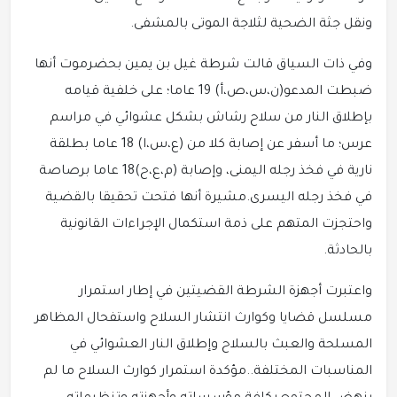
ونقل جثة الضحية لثلاجة الموتى بالمشفى.
وفي ذات السياق قالت شرطة غيل بن يمين بحضرموت أنها
ضبطت المدعو(ن،س،ص،أ) 19 عاما؛ على خلفية قيامه
بإطلاق النار من سلاح رشاش بشكل عشوائي في مراسم
عرس؛ ما أسفر عن إصابة كلا من (ع،س،ا) 18 عاما بطلقة
نارية في فخذ رجله اليمنى، وإصابة (م،ع،ح)18 عاما برصاصة
في فخذ رجله اليسرى.مشيرة أنها فتحت تحقيقا بالقضية
واحتجزت المتهم على ذمة استكمال الإجراءات القانونية
بالحادثة.
واعتبرت أجهزة الشرطة القضيتين في إطار استمرار
مسلسل قضايا وكوارث انتشار السلاح واستفحال المظاهر
المسلحة والعبث بالسلاح وإطلاق النار العشوائي في
المناسبات المختلفة..مؤكدة استمرار كوارث السلاح ما لم