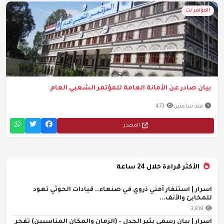
المؤتمر نت
بيان صادر عن الأمانة العامة للمؤتمر الشعبي العام
منذ ساعتين
473
المصدر
الأكثر قراءة خلال 24 ساعة
اسرار | استنفار أمني ذروي في صنعاء.. قيادات الحوثي تعود
للمخابئ والأنف...
3,818
اسرار | بيان رسمي يثير الجدل - (الزمان والمكان المناسبين) تفجر