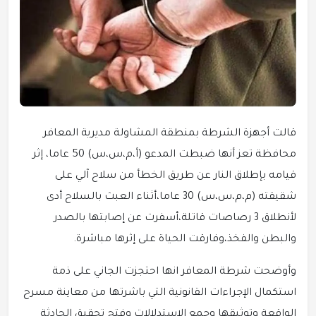
قالت أجهزة الشرطة بمنطقة المشاولة مديرية المعافر
محافظة تعز أنها ضبطت المدعو (أ،م،س،س) 50 عاما، إثر
قيامه بإطلاق النار عن طريق الخطأ من سلاح آلي على
شقيقته (م،م،س،س) 30 عاما،أثناء العبث بالسلاح أدى
لأنطلاق 3 رصاصات قاتلة،أسفرت عن إصابتها بالصدر
والبطن والفخذ،وفارقت الحياة على إثرها مباشرة.
وأوضحت شرطة المعافر انها احتجزت الجاني على ذمة
استكمال الإجراءات القانونية التي باشرتها من معاينة مسرح
الواقعة وتوثيقها وجمع الاستدلالات وفتح تحقيق الحادثة