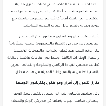
الاحتجاجات الشعبية الغاضبة التي اجتاحت كبرى مديريات
العاصمة المؤقتة، تنديداً بالانهيار التاريخي والمستمر لخدمة
الكهرباء، التي بلغت آفاقاً كارثية غير مسبوقة تزامنت مع
موجة رطوبة وهجير قاتل يضرب المدينة الساحلية.
وأفاد شهود عيان ومراسلون ميدانيون، بأن المحتجين
الغاضبين في مديريتي (المعلا والمنصورة) فرضوا شللاً تاماً
على حركة السير بعد قطع الشرايين والطرقات الرئيسية
وإشعال الإطارات التالفة، وسط دوي هتافات غاضبة ومزلزلة
تطالب مجلس القيادة الرئاسي والحكومة والتحالف العربي
بالاستيقاظ من سباتهم وإنقاذ المدينة من هلاك محقق.
منازل تتحول إلى أفران ومواطنون يفترشون الأرصفة
وفي مشهد مأساوي يندى له الجبين ويلخص عمق الوجع
الإنساني، ضاقت البيوت بأهلها في مديريتي (كريتر والمعلا)