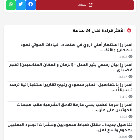
المصدر
الأكثر قراءة خلال 24 ساعة
اسرار | استنفار أمني ذروي في صنعاء.. قيادات الحوثي تعود
للمخابئ والأنف...
4,002
اسرار | بيان رسمي يثير الجدل - (الزمان والمكان المناسبين) تفجر
غضباً ي...
3,547
اسرار | بالتفاصيل- تحذير سعودي رفيع: تقارير استخباراتية ترصد
تنسيقاً ب...
3,410
اسرار | موجة غضب يمني عارمة تلاحق الشرعية عقب هجمات
الحوثيين على مأرب...
3,302
تفاصيل جديدة.. مقتل ضباط سعوديين وعشرات الجنود اليمنيين
بهجوم واسع لمل...
3,146