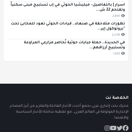
اسرار | بالتفاصيل- ميليشيا الحوثي في إب تستبيح مبنى سكنياً
وتقتحم 22 ش...
2,891
تطورات متلاحقة في صنعاء.. قيادات الحوثي تعود للمخابئ تحت
"بروتوكول إير...
2,238
في الحديدة.. حملة جبايات حوثية تُحاصر مزارعي المراوعة
وتستبيح أرزاقهم...
1,670
الخلاصة نت
محرك بحث إخباري عربي يجمع أحدث الأخبار العاجلة والتقارير من أبرز المصادر
الإخبارية الموثوقة في العالم العربي، مع تغطية شاملة للأخبار السياسية
والاقتصا...