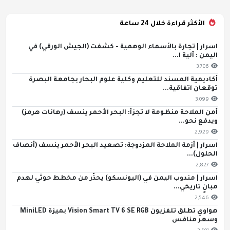
الأكثر قراءة خلال 24 ساعة
اسرار | تجارة بالأسماء الوهمية - كشفت (الجيش الورقي) في
اليمن : آلية ا...
3,706
أكاديمية المسند للتعليم وكلية علوم البحار بجامعة البصرة
توقعان اتفاقية...
3,099
أمن الملاحة منظومة لا تجزأ: البحر الأحمر ينسف (رهانات هرمز)
ويدفع نحو...
2,929
اسرار | أزمة الملاحة المزدوجة: تصعيد البحر الأحمر ينسف (أنصاف
الحلول)...
2,827
اسرار | مندوب اليمن في (اليونسكو) يحذّر من مخطط حوثي لهدم
مبانٍ تاريخي...
2,546
هواوي تطلق تلفزيون Vision Smart TV 6 SE RGB بميزة MiniLED
وسعر منافس