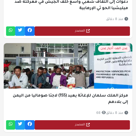
دعوات إلى التفاف شعبي واسع خلف الجيش في معركته ضد
ميليشيا الحو ثي الإرهابية
منذ 8 دقائق
المصدر
عدن الغد- أخبار عدن
مركز الملك سلمان للإغاثة يعيد (155) لاجئا صوماليا من اليمن
إلى بلادهم
منذ 8 دقائق
68
المصدر