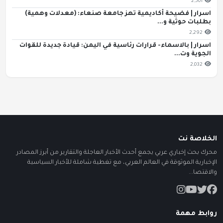
2,501
اسرار | فضيحة أكاديمية تهز جامعة صنعاء: (معدلات وهمية)
بطلبات حوثية و...
2,292
اسرار | بالاسماء- قرارات رئاسية في اليمن: قيادة جديدة للقوات
الجوية وت...
2,032
الخلاصة نت
محرك بحث إخباري عربي يجمع أحدث الأخبار العاجلة والتقارير من أبرز المصادر
الإخبارية الموثوقة في العالم العربي، مع تغطية شاملة للأخبار السياسية
والاقتصا...
روابط مهمة