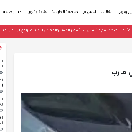
بي ودولي
مقالات
اليمن في الصحافة الخارجية
ثقافة وفنون
طب وصحة
ة النفسية تؤثر على صحة الفم والأسنان
•
أسعار الذهب والمعادن النفيسة ترتفع إلى
اس
ال
ي مارب
أم
(ر
اس
ين
أك
ال