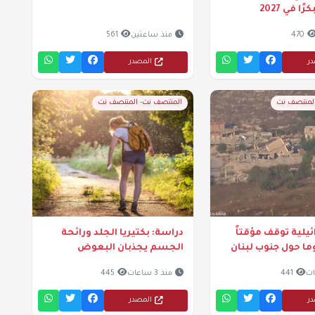
 في 2027
470
منذ ساعتين
561
در
المصدر
المنتصف نت
المنتصف نت- المنتصف نت
يلية توقف مؤقتاً
دراسة: بكتيريا الجلد ورائحة
ما حول جنوب لبنان
الجسم يجذبان البعوض
441
منذ 3 ساعات
445
در
المصدر