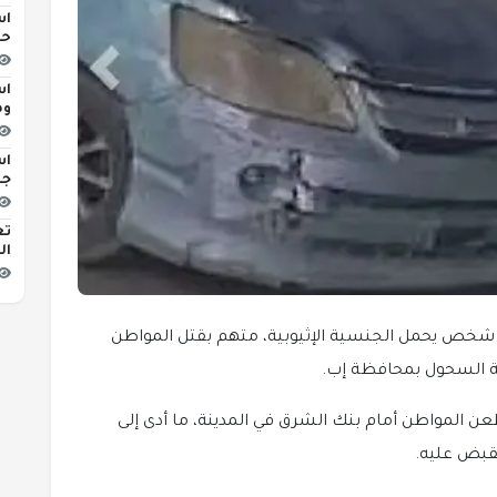
اس
حو
اس
وه
اس
جد
تع
ال
 شخص يحمل الجنسية الإثيوبية، متهم بقتل المواطن
 السحول بمحافظة إب.
ن المواطن أمام بنك الشرق في المدينة، ما أدى إلى
لقبض عليه.