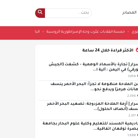
المصادر
 أعلى مستوى
•
خمسة انقلابات غيّرت وجه الإمبراطورية الروسية
•
اليابان تحيي ذك
الأكثر قراءة خلال 24 ساعة
رار | تجارة بالأسماء الوهمية - كشفت (الجيش
ورقي) في اليمن : آلية ا...
3,054
ن الملاحة منظومة لا تجزأ: البحر الأحمر ينسف
هانات هرمز) ويدفع نحو...
2,396
رار | أزمة الملاحة المزدوجة: تصعيد البحر الأحمر
سف (أنصاف الحلول)...
2,377
اديمية المسند للتعليم وكلية علوم البحار بجامعة
بصرة توقعان اتفاقية...
1,998