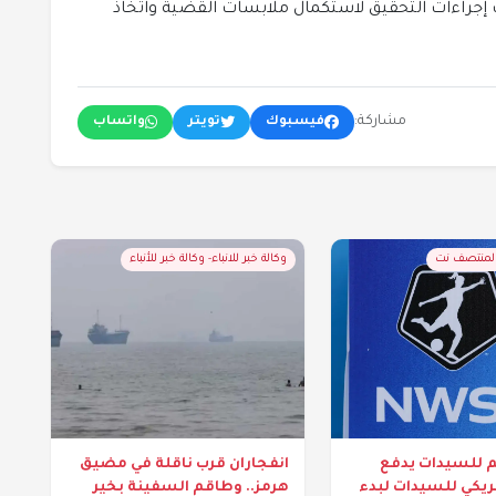
 إجراءات التحقيق لاستكمال ملابسات القضية واتخاذ
مشاركة:
فيسبوك
تويتر
واتساب
المنتصف نت
وكالة خبر للانباء- وكالة خبر للأنباء
م للسيدات يدفع
انفجاران قرب ناقلة في مضيق
مريكي للسيدات لبدء
هرمز.. وطاقم السفينة بخير