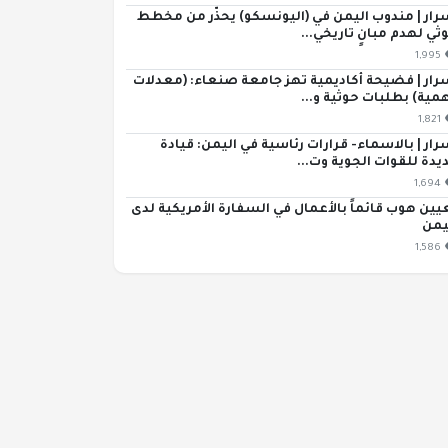
رار | مندوب اليمن في (اليونسكو) يحذّر من مخطط
ثي لهدم مبانٍ تاريخي...
1,995
رار | فضيحة أكاديمية تهز جامعة صنعاء: (معدلات
مية) بطلبات حوثية و...
1,821
رار | بالاسماء- قرارات رئاسية في اليمن: قيادة
يدة للقوات الجوية وت...
1,694
يين هوب قائماً بالأعمال في السفارة الأمريكية لدى
يمن
1,586