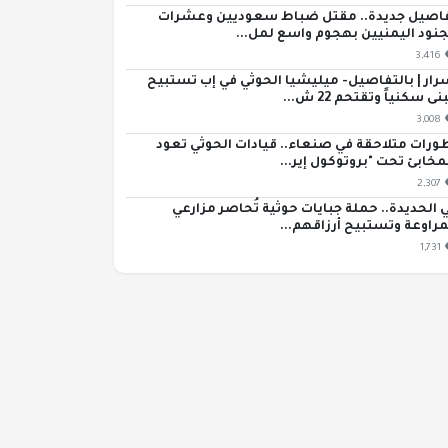
اصيل جديدة.. مقتل ضباط سعوديين وعشرات
جنود اليمنيين بهجوم واسع لمل...
3,416
رار | بالتفاصيل- ميليشيا الحوثي في إب تستبيح
ى سكنياً وتقتحم 22 ش...
3,008
ورات متلاحقة في صنعاء.. قيادات الحوثي تعود
مخابئ تحت "بروتوكول إير...
2,307
 الحديدة.. حملة جبايات حوثية تُحاصر مزارعي
مراوعة وتستبيح أرزاقهم...
1,731