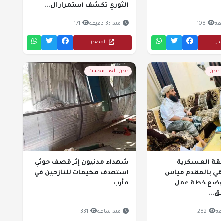
الثوري تكشف استمرار ال...
108
منذ 33 دقيقة
171
در
المصدر
ر عدن
عدن الغد- محليات
طقة العسكرية
شهداء مدنيون إثر قصف حوثي
تقي بالمقدم مياس
استهدف مخيمات للنازحين في
وضع خطة عمل
مأرب
...
282
منذ ساعة
331