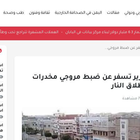
بي ودولي
مقالات
اليمن في الصحافة الخارجية
ثقافة وفنون
طب وصحة
مار 6.3 مليار دولار لبناء مركز بيانات في اليابان
•
العملات المشفرة تترا
سفر عن ضبط مروجي...
اس
تع
وزير تسفر عن ضبط مروجي مخدرات
اق النار
اس
ال
هدة
اس
اس
اس
هج