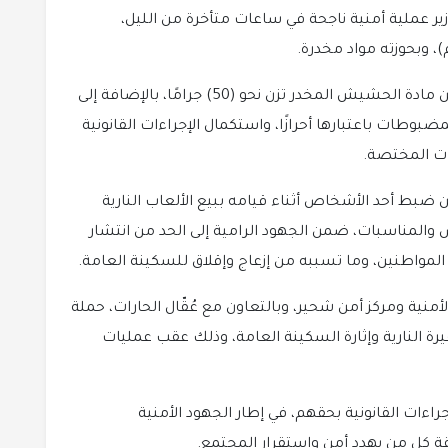
ير عملية أمنية ناجحة في ساعات متأخرة من الليل،
، وبحوزته مواد مخدرة.
وخلال عملية التفتيش، عُثر بحوزته على قطعة من مادة الحشيش المخدر تزن نحو (50) جرامًا، بالإضافة إلى
بوطات باعتبارها أحرازًا، واستكمال الإجراءات القانونية
هات المختصة.
ن ضبط أحد الأشخاص أثناء قيامه ببيع الألعاب النارية
المناسبات، ضمن الجهود الرامية إلى الحد من انتشار
مواطنين، وما تسببه من إزعاج وإقلاق للسكينة العامة.
لأمنية ومركز أمن شحير، وبالتعاون مع عُقّال الحارات، حملة
رة النارية وإثارة السكينة العامة، وذلك عقب عمليات
 متهمًا، واتخاذ الإجراءات القانونية بحقهم، في إطار الجهود الأمنية
ة كل من يهدد أمن واستقرار المجتمع.