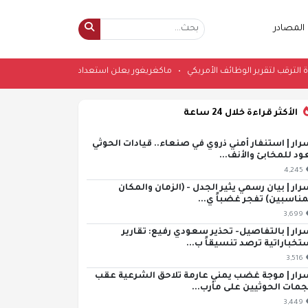
المصادر
جع تحت وطأة الترقب لتقرير الوظائف الأمريكي
•
ماكغريغور يعلن استعداده للعودة إ
الأكثر قراءة خلال 24 ساعة
رار | استنفار أمني ذروي في صنعاء.. قيادات الحوثي
ود للمخابئ والأنف...
4,245
رار | بيان رسمي يثير الجدل - (الزمان والمكان
مناسبين) تفجر غضباً ي...
3,699
رار | بالتفاصيل- تحذير سعودي رفيع: تقارير
تخباراتية ترصد تنسيقاً ب...
3,516
رار | موجة غضب يمني عارمة تلاحق الشرعية عقب
مات الحوثيين على مأرب...
3,449