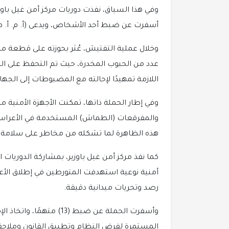
وفي هذا السياق، نفذت دوريات مركز أمن غيل باوز
أسفرت عن ضبط أحد الأشخاص، ويدعى (أ. م. أ. م)
عدد من الحبوب المخدرة، حيث تم التحفظ على المض
اللازمة تمهيدًا لإحالته مع المضبوطات إلى الج
وفي إطار الحملة ذاتها، تمكنت الأجهزة الأمنية م
والمفرقعات (الطماش) المستخدمة في الأعراس و
هذه الظاهرة لما تشكله من مخاطر على سلامة ال
كما نفذ مركز أمن غيل باوزير، بمشاركة الدوريات ا
أمنية نوعية استهدفت المتورطين في إطلاق الأعي
رصد وتحريات ميدانية دقيقة.
وأسفرت الحملة عن ضبط (13)
المستمرة لفرض النظام وتطبيق القانون وملاحق