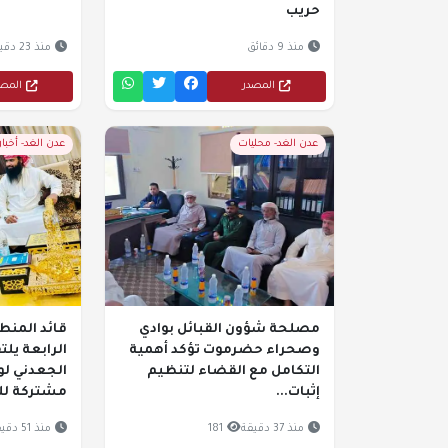
حريب
منذ 9 دقائق
منذ 23 دقيقة
المصدر
المص
عدن الغد- محليات
عدن الغد- أخبا
مصلحة شؤون القبائل بوادي
قائد المن
وصحراء حضرموت تؤكد أهمية
الرابعة يل
التكامل مع القضاء لتنظيم
الجعدني ل
إثبات...
مشتركة للق
منذ 37 دقيقة
181
منذ 51 دقيقة