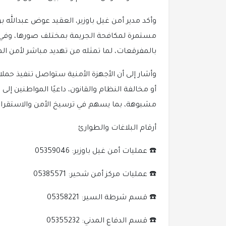
وأكد مدير أمن غيل باوزير، العقيد عوض عبدالله 
مستمرة لمكافحة الجريمة بمختلف صورها، وفي مقدم
بالمفرقعات، لما تمثله من تهديد مباشر لأمن ا
وأشار إلى أن الأجهزة الأمنية ستواصل تنفيذ حملا
أو مخالفة النظام والقانون، داعيًا المواطنين إلى 
مشبوهة، بما يسهم في ترسيخ الأمن والاستقرار 
أرقام البلاغات والطوارئ
☎️ عمليات أمن غيل باوزير: 05359046
☎️ عمليات مركز أمن شحير: 05385571
☎️ قسم شرطة السير: 05358221
☎️ قسم الدفاع المدني: 05355232