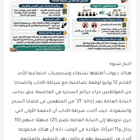
اخبار شبوة
هناك دعوات أطلقها نشطاء وشخصيات اجتماعية الأحد
القادم 12 يوليو لوقفة تضامنية مع شرطة الآداب والضحايا
من المواطنين جراء جرائم السحرة في العاصمة عتق بجانب
النيابة العامة بعد إحالة "21" من المتهمين في قضايا السحر
والشعوذة، حيث أكدت شرطة الآداب أن الدفعة الأولى التي
جرى تحويلها إلى النيابة العامة تضم (21) متهمًا منهم (10
رجال و11 امرأة)، مؤكدة في الوقت ذاته أن هناك مجموعة
أخرى من المشتبه بهم لا يزالون رهن التحقيق والمتابعة