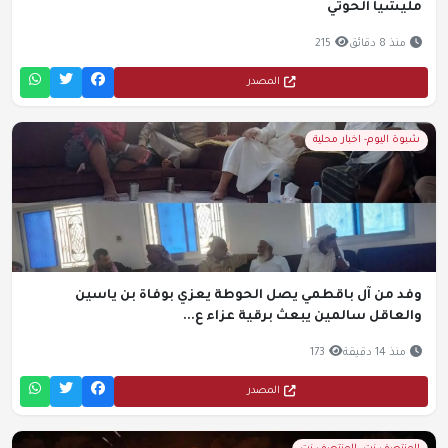
مليشيا الحوثي
منذ 8 دقائق
215
المصدر
شبوة اليوم- اخبار محلية
وفد من آل باقطمي يصل الحوطة يعزي بوفاة بن ياسين
والعاقل سالمين يبعث برقية عزاء ع...
منذ 14 دقيقة
173
المصدر