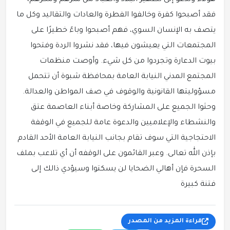
هؤلاء وتدعو إلى تطهير البلاد والعباد من شرهم ومكرهم،
فقد أصبحوا كفرة وخالفوا الفطرة والعادات والتقاليد وكل ما
يتصف به الإنسان السوي، فهم أصبحوا وباءً خطيرًا على
المجتمعات التي يعيشون فيها، فقد نشروا الردة وفتحوا
بيوت الدعارة وتجردوا من كل شيء. وأوصت منظمات
المجتمع المدني النيابة العامة بمحافظة شبوة أن تتحمل
مسؤوليتها القانونية والوقوف في صف المواطن والعدالة.
وحثوا الجميع على المشاركة وخاصة أبناء العاصمة عتق
والنشطاء والإعلاميين والدعوة عامة للجميع في الوقفة
الاحتجاجية التي سوف تقام بجانب النيابة العامة الأحد القادم
بإذن الله تعالى. وعبر القائمون على الوقفه أن أي تلاعب بملف
السحرة فإن أهالي الضحايا لن يسكتوا وسيؤدي ذالك إلى
فتنة كبيرة
قراءة المزيد من المصدر