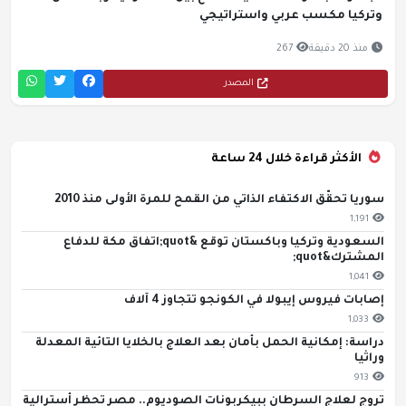
وتركيا مكسب عربي واستراتيجي
منذ 20 دقيقة
267
المصدر
الأكثر قراءة خلال 24 ساعة
سوريا تحقّق الاكتفاء الذاتي من القمح للمرة الأولى منذ 2010
1,191
السعودية وتركيا وباكستان توقع &quot;اتفاق مكة للدفاع
المشترك&quot;
1,041
إصابات فيروس إيبولا في الكونجو تتجاوز 4 آلاف
1,033
دراسة: إمكانية الحمل بأمان بعد العلاج بالخلايا التائية المعدلة
وراثيا
913
تروج لعلاج السرطان ببيكربونات الصوديوم.. مصر تحظر أسترالية