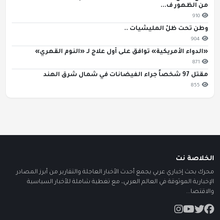
من الظهور ف...
910
وطن تحت ظلّ المليشيات ..
904
«الدواء الأمريكية» توافق على أول علاج لـ «النوم القهري»
871
مقتل 97 شخصاً جراء الفيضانات في شمال شرق الهند
855
الخلاصة نت
محرك بحث إخباري عربي يجمع أحدث الأخبار العاجلة والتقارير من أبرز المصادر
الإخبارية الموثوقة في العالم العربي، مع تغطية شاملة للأخبار السياسية
والاقتصا...