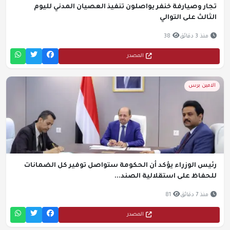
تجار وصيارفة خنفر يواصلون تنفيذ العصيان المدني لليوم
الثالث على التوالي
منذ 3 دقائق
38
المصدر
الامين برس
رئيس الوزراء يؤكد أن الحكومة ستواصل توفير كل الضمانات
للحفاظ على استقلالية الصند...
منذ 7 دقائق
81
المصدر