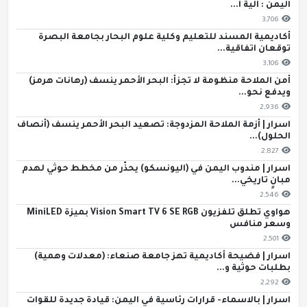
اليمن : آلية ا...
3,706
أكاديمية المسند للتعليم وكلية علوم البحار بجامعة البصرة
توقعان اتفاقية...
3,106
أمن الملاحة منظومة لا تجزأ: البحر الأحمر ينسف (رهانات هرمز)
ويدفع نحو...
2,936
اسرار | أزمة الملاحة المزدوجة: تصعيد البحر الأحمر ينسف (أنصاف
الحلول)...
2,827
اسرار | مندوب اليمن في (اليونسكو) يحذّر من مخطط حوثي لهدم
مبانٍ تاريخي...
2,546
هواوي تطلق تلفزيون Vision Smart TV 6 SE RGB بميزة MiniLED
وسعر منافس
2,501
اسرار | فضيحة أكاديمية تهز جامعة صنعاء: (معدلات وهمية)
بطلبات حوثية و...
2,292
اسرار | بالاسماء- قرارات رئاسية في اليمن: قيادة جديدة للقوات