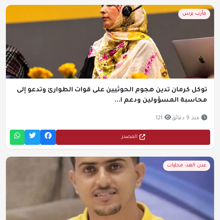
مأرب برس
توكل كرمان تدين هجوم الحوثيين على قوات الطوارئ وتدعو إلى
محاسبة المسؤولين ودعم ا...
منذ 9 دقائق
121
المصدر
عدن الغد- محليات