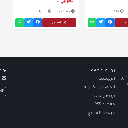
الحوثيي...
296
منذ 22 دقيقة
1,868
در
المصدر
روابط مهمة
توا
برز
الرئيسية
المصادر الإخبارية
تواصل معنا
خلاصة RSS
خريطة الموقع