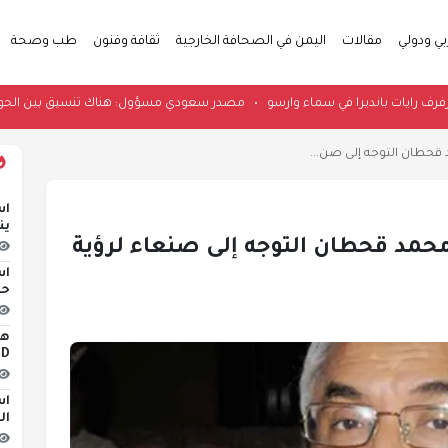
بي ودولي
مقالات
اليمن في الصحافة الخارجية
ثقافة وفنون
طب وصحة
ندي: لن ترفرف رايات بانديرا في سماء وارسو
•
مصدر سعودي مسؤول: هناك تنسيق بين 
قحطان التوجه إلى صن...
اس
ين
حمد قحطان التوجه إلى صنعاء لرؤية
اس
حو
iLED
اس
ال