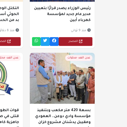
رئيس الوزراء يصدر قرارًا بتعيين
التكتل الو
مدير عام جديد لمؤسسة
الحوثي أسق
كهرباء أبين
بد من الحس
منذ 9 ثواني
منذ 6 دقائق
المصدر
المص
عدن الغد- محليات
عدن الغد- محل
بسعة 420 متر مكعب وبتنفيذ
قوات الطو
مؤسسة وادي دوعن.. العمودي
قتلى في ص
ومقيبل يدشنان مشروع خزان
جاهزية كام