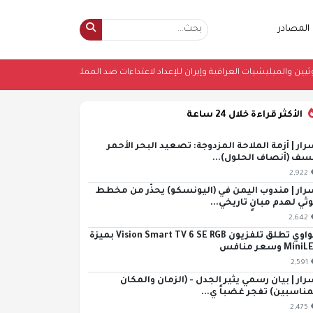
المصادر
الحوثيين والميليشيات العراقية وإيران للإعداد لاعتداءات ضد المملكة
•
التكت
الأكثر قراءة خلال 24 ساعة
رار | أزمة الملاحة المزدوجة: تصعيد البحر الأحمر
سف (أنصاف الحلول)...
2,922
رار | مندوب اليمن في (اليونسكو) يحذّر من مخطط
ثي لهدم مبانٍ تاريخي...
2,642
هواوي تطلق تلفزيون Vision Smart TV 6 SE RGB بميزة
Min وسعر منافس
2,591
رار | بيان رسمي يثير الجدل - (الزمان والمكان
مناسبين) تفجر غضباً ي...
2,475