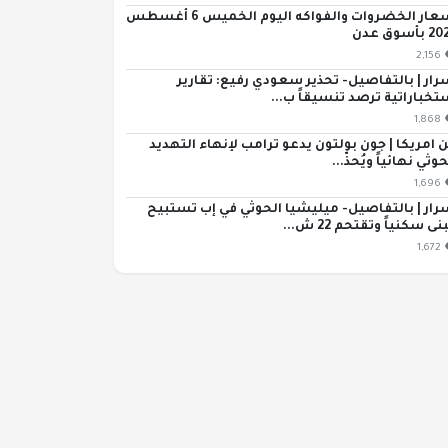
أسعار الخضروات والفواكه اليوم الخميس 6 أغسطس
بأسوق عدن
2,156
رار | بالتفاصيل- تحذير سعودي رفيع: تقارير
تخباراتية ترصد تنسيقاً ب...
1,868
 امريكا | جون بولتون يدعو ترامب لإنهاء التهديد
حوثي نهائياً ويُحذّ...
1,696
رار | بالتفاصيل- ميليشيا الحوثي في إب تستبيح
ى سكنياً وتقتحم 22 ش...
1,672