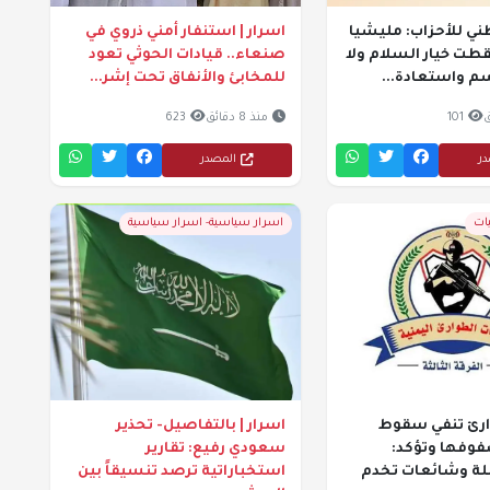
طني للأحزاب: مليشيا
اسرار | استنفار أمني ذروي في
طت خيار السلام ولا
صنعاء.. قيادات الحوثي تعود
م واستعادة...
للمخابئ والأنفاق تحت إشر...
101
منذ 8 دقائق
623
در
المصدر
يات
اسرار سياسية- اسرار سياسية
ارئ تنفي سقوط
اسرار | بالتفاصيل- تحذير
فوفها وتؤكد:
سعودي رفيع: تقارير
لة وشائعات تخدم
استخباراتية ترصد تنسيقاً بين