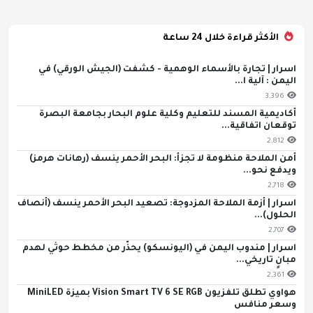
الأكثر قراءة خلال 24 ساعة
اسرار | تجارة بالأسماء الوهمية - كشفت (الجيش الورقي) في
اليمن : آلية ا...
3,396
أكاديمية المسند للتعليم وكلية علوم البحار بجامعة البصرة
توقعان اتفاقية...
2,812
أمن الملاحة منظومة لا تجزأ: البحر الأحمر ينسف (رهانات هرمز)
ويدفع نحو...
2,718
اسرار | أزمة الملاحة المزدوجة: تصعيد البحر الأحمر ينسف (أنصاف
الحلول)...
2,707
اسرار | مندوب اليمن في (اليونسكو) يحذّر من مخطط حوثي لهدم
مبانٍ تاريخي...
2,361
هواوي تطلق تلفزيون Vision Smart TV 6 SE RGB بميزة MiniLED
وسعر منافس