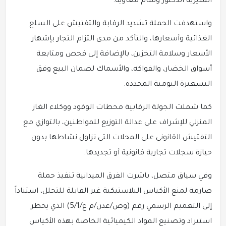
المديرية الدكتور وسام معاوية.
واستهدفت الحملة تشديد الرقابة والتفتيش على السلع
الغذائية وأسعارها، والتأكد من مدى التزام التجار بإشهار
الأسعار وسلامة التخزين، بالإضافة إلى فحص ومتابعة
أسواق الخضار، والفواكه، والأسماك لضمان البيع وفق
التسعيرة اليومية المحددة.
كما شملت الجولة الرقابية محطات الوقود ووكلاء الغاز
المنزلي للإشراف على عدالة التوزيع للمواطنين، بالتوازي مع
التفتيش القانوني على المحلات التي تزاول نشاطها بدون
حيازة سجلات تجارية قانونية أو تجديدها.
وفي سياق متصل، باشرت الفرق الميدانية تنفيذ حملة
صارمة لمنع الأكياس البلاستيكية غير القابلة للتحلل، استناداً
إلى التعميم الرسمي رقم (وص/عدن/م ع/5/1) الذي يحظر
استيراد وتصنيع المواد الكيميائية الخاصة بهذه الأكياس