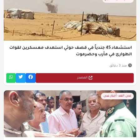
استشهاد 45 جندياً في قصف حوثي استهدف معسكرين لقوات
الطوارئ في مأرب وحضرموت
منذ 3 دقائق
المصدر
عدن الغد- أخبار عدن