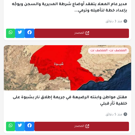
مدير عام المعلا يتفقد أوضاع شرطة المديرية والسجن ويوجّه
بإعداد خطة لتأهيله وترمي...
منذ 3 دقائق
المصدر
المنتصف نت- المنتصف نت
مقتل مواطن وابنته الرضيعة في جريمة إطلاق نار بشبوة على
خلفية ثأر قبلي
منذ 5 دقائق
المصدر