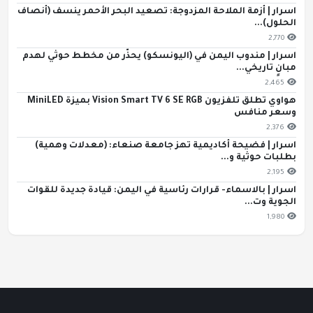
اسرار | أزمة الملاحة المزدوجة: تصعيد البحر الأحمر ينسف (أنصاف
الحلول)...
2,770
اسرار | مندوب اليمن في (اليونسكو) يحذّر من مخطط حوثي لهدم
مبانٍ تاريخي...
2,465
هواوي تطلق تلفزيون Vision Smart TV 6 SE RGB بميزة MiniLED
وسعر منافس
2,376
اسرار | فضيحة أكاديمية تهز جامعة صنعاء: (معدلات وهمية)
بطلبات حوثية و...
2,195
اسرار | بالاسماء- قرارات رئاسية في اليمن: قيادة جديدة للقوات
الجوية وت...
1,980