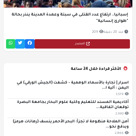
إسبانيا.. ارتفاع عدد القتلى في سبتة وعمدة المدينة ينذر بحالة
"طوارئ إنسانية"
منذ 20 دقيقة
209
المصدر
الأكثر قراءة خلال 24 ساعة
اسرار | تجارة بالأسماء الوهمية - كشفت (الجيش الورقي) في
اليمن : آلية ا...
3,579
أكاديمية المسند للتعليم وكلية علوم البحار بجامعة البصرة
توقعان اتفاقية...
2,960
أمن الملاحة منظومة لا تجزأ: البحر الأحمر ينسف (رهانات هرمز)
ويدفع نحو...
2,866