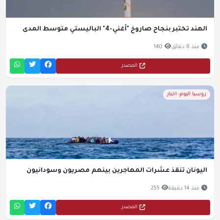
الهند تختبر بنجاح صاروخ "أغني-4" الباليستي متوسط المدى
منذ 8 دقائق
140
المصدر
روسيا اليوم- اخبار
اليونان تنقذ عشرات المهاجرين بينهم مصريون وسودانيون
منذ 14 دقيقة
255
المصدر