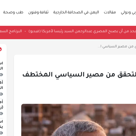
بي ودولي
مقالات
اليمن في الصحافة الخارجية
ثقافة وفنون
طب وصحة
له".. فانس يحذ من أن يصبح المصري عبدالرحمن السيد رئيسا لأمريكا (فيديو)
•
ال
 من مصير السياسي ا...
اس
ال
للتحقق من مصير السياسي المختطف
أك
ال
أم
(ر
اس
ين