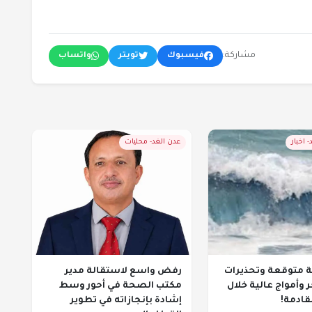
مشاركة:
فيسبوك
تويتر
واتساب
 اخبار
عدن الغد- محليات
ة متوقعة وتحذيرات
رفض واسع لاستقالة مدير
 وأمواج عالية خلال
مكتب الصحة في أحور وسط
قادمة!
إشادة بإنجازاته في تطوير