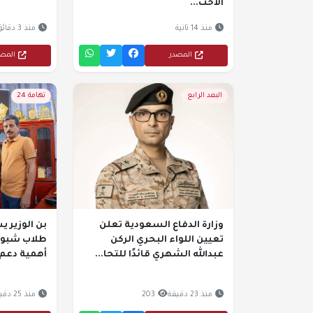
الاحت...
منذ 14 ثانية
منذ 3 دقائق
المصدر
المص
البعد الرابع
تهامة 24
وزارة الدفاع السعودية تعلن
بن الوزير ي
تعيين اللواء البحري الركن
طلاب شبوة
عبدالله الشهري قائدًا للتحا...
أهمية دعم 
منذ 23 دقيقة
203
منذ 25 دقيقة