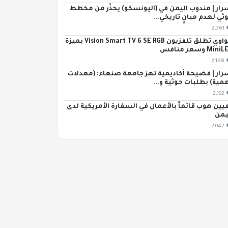
رار | مندوب اليمن في (اليونسكو) يحذّر من مخطط
ثي لهدم مبانٍ تاريخي...
2,361
هواوي تطلق تلفزيون Vision Smart TV 6 SE RGB بميزة
Min وسعر منافس
2,198
رار | فضيحة أكاديمية تهز جامعة صنعاء: (معدلات
مية) بطلبات حوثية و...
2,102
يين هوب قائماً بالأعمال في السفارة الأمريكية لدى
يمن
2,042