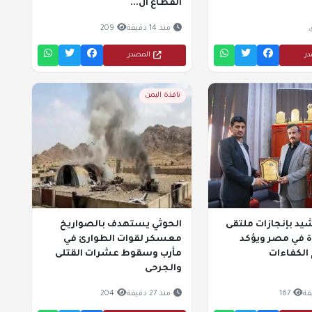
القطاع ال...
منذ 14 دقيقة
209
در
المصدر
نافذة اليمن
شيد بإنجازات ملتقى
الحوثي يستهدف بالصواريخ
 في مصر ويؤكد
معسكر لقوات الطوارئ في
الكفاءات
مأرب وسقوط عشرات القتلى
والجرحى
167
منذ 27 دقيقة
204