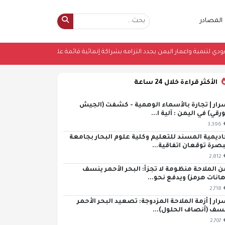
المصادر
برنامج السعودي لتنمية واعمار اليمن يجدد التزامه بشراكة إنمائية قائمة على الاحتي
الأكثر قراءة خلال 24 ساعة
رار | تجارة بالأسماء الوهمية - كشفت (الجيش
ورقي) في اليمن : آلية ا...
3,396
اديمية المسند للتعليم وكلية علوم البحار بجامعة
بصرة توقعان اتفاقية...
2,812
ن الملاحة منظومة لا تجزأ: البحر الأحمر ينسف
هانات هرمز) ويدفع نحو...
2,718
رار | أزمة الملاحة المزدوجة: تصعيد البحر الأحمر
سف (أنصاف الحلول)...
2,707