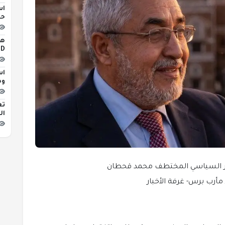
اس
حو
iLED
اس
وه
تع
ال
ر السياسي المختطف محمد قحطان