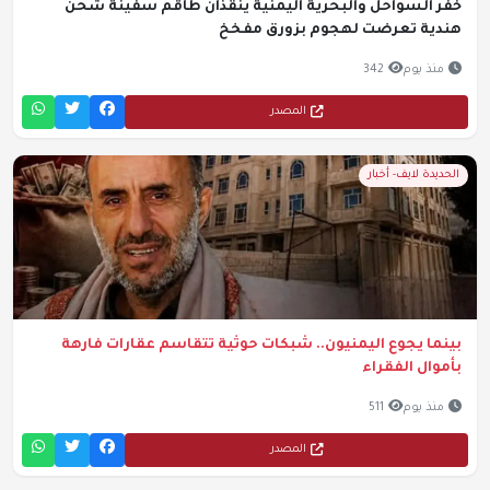
خفر السواحل والبحرية اليمنية ينقذان طاقم سفينة شحن
هندية تعرضت لهجوم بزورق مفخخ
منذ يوم
342
المصدر
الحديدة لايف- أخبار
بينما يجوع اليمنيون.. شبكات حوثية تتقاسم عقارات فارهة
بأموال الفقراء
منذ يوم
511
المصدر