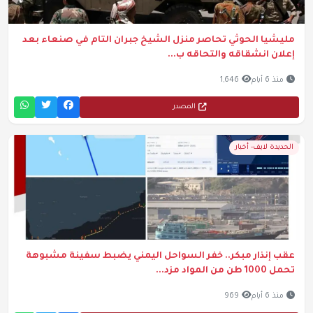
مليشيا الحوثي تحاصر منزل الشيخ جبران التام في صنعاء بعد
إعلان انشقاقه والتحاقه ب...
منذ 6 أيام
1,646
المصدر
الحديدة لايف- أخبار
عقب إنذار مبكر.. خفر السواحل اليمني يضبط سفينة مشبوهة
تحمل 1000 طن من المواد مزد...
منذ 6 أيام
969