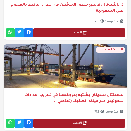
ذا ناشيونال: توسع حضور الحوثيين في العراق مرتبط بالهجوم
على السعودية
منذ يومين
715
المصدر
الحديدة لايف- أخبار
سفينتان هنديتان يشتبه بتورطهما في تهريب إمدادات
للحوثيين عبر ميناء الصليف (تفاصي...
منذ يومين
772
المصدر