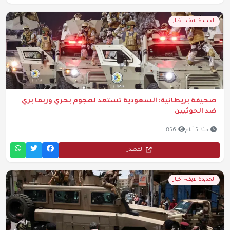
الحديدة لايف- أخبار
صحيفة بريطانية: السعودية تستعد لهجوم بحري وربما بري
ضد الحوثيين
منذ 5 أيام
856
المصدر
الحديدة لايف- أخبار