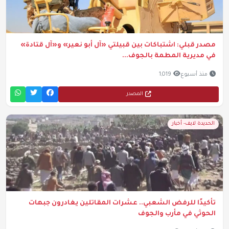
مصدر قبلي: اشتباكات بين قبيلتي «آل أبو نعير» و«آل قتادة»
في مديرية المطمة بالجوف...
منذ أسبوع
1,019
المصدر
الحديدة لايف- أخبار
تأكيدًا للرفض الشعبي.. عشرات المقاتلين يغادرون جبهات
الحوثي في مأرب والجوف