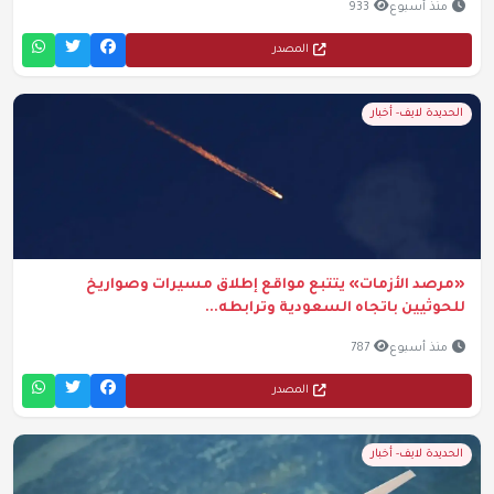
منذ أسبوع
933
المصدر
الحديدة لايف- أخبار
«مرصد الأزمات» يتتبع مواقع إطلاق مسيرات وصواريخ
للحوثيين باتجاه السعودية وترابطه...
منذ أسبوع
787
المصدر
الحديدة لايف- أخبار