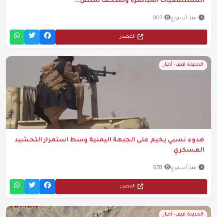
المستشفيات المباشرة وتمنحها لمنص...
منذ أسبوع
807
المصدر
الحديدة لايف- أخبار
هدوء نسبي يخيم على الجبهة اليمنية وسط استمرار التحشيد
العسكري
منذ أسبوع
878
المصدر
الحديدة لايف- أخبار