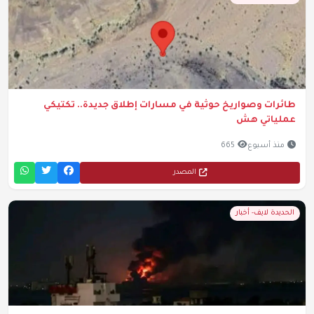
طائرات وصواريخ حوثية في مسارات إطلاق جديدة.. تكتيكي
عملياتي هش
منذ أسبوع
665
المصدر
الحديدة لايف- أخبار