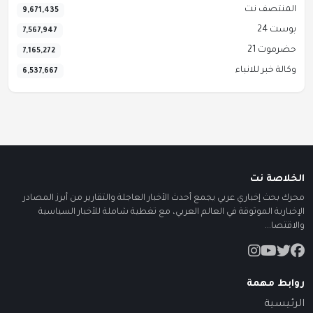
المنتصف نت
9,671,435
بوست 24
7,567,947
حضرموت 21
7,165,272
وكالة خبر للانباء
6,537,667
الخلاصة نت
محرك بحث إخباري عربي يجمع أحدث الأخبار العاجلة والتقارير من أبرز المصادر
الإخبارية الموثوقة في العالم العربي، مع تغطية شاملة للأخبار السياسية
والاقتصا...
روابط مهمة
الرئيسية