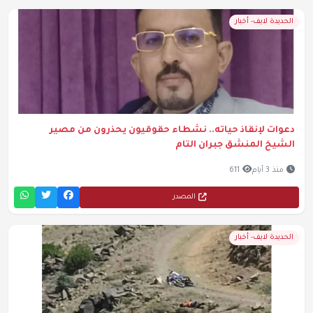
الحديدة لايف- أخبار
دعوات لإنقاذ حياته.. نشطاء حقوقيون يحذرون من مصير
الشيخ المنشق جبران التام
منذ 3 أيام
611
المصدر
الحديدة لايف- أخبار