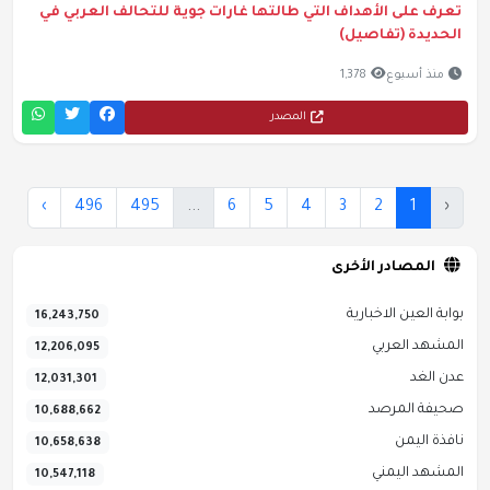
تعرف على الأهداف التي طالتها غارات جوية للتحالف العربي في
الحديدة (تفاصيل)
منذ أسبوع
1,378
المصدر
›
496
495
...
6
5
4
3
2
1
‹
المصادر الأخرى
بوابة العين الاخبارية
16,243,750
المشهد العربي
12,206,095
عدن الغد
12,031,301
صحيفة المرصد
10,688,662
نافذة اليمن
10,658,638
المشهد اليمني
10,547,118