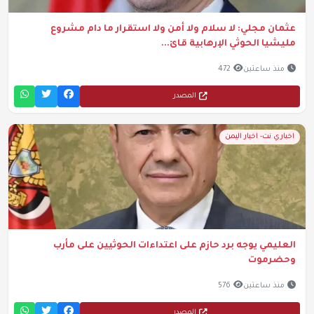
عثمان مجلي: لا سلام ولا أمن ولا استقرار ما دام مشروع
مليشيا الحوثي الإرهابية قائ...
منذ ساعتين
472
المصدر
اخباري نت- اخبار اليمن
العليمي يوجه برد حازم على اعتداءات الحوثيين على مأرب
وحضرموت
منذ ساعتين
576
المصدر