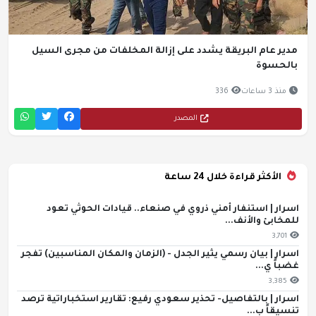
مدير عام البريقة يشدد على إزالة المخلفات من مجرى السيل
بالحسوة
منذ 3 ساعات
336
المصدر
الأكثر قراءة خلال 24 ساعة
اسرار | استنفار أمني ذروي في صنعاء.. قيادات الحوثي تعود
للمخابئ والأنف...
3,701
اسرار | بيان رسمي يثير الجدل - (الزمان والمكان المناسبين) تفجر
غضباً ي...
3,385
اسرار | بالتفاصيل- تحذير سعودي رفيع: تقارير استخباراتية ترصد
تنسيقاً ب...