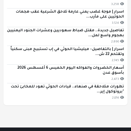
3,258
اسرار | موجة غضب يمني عارمة تلاحق الشرعية عقب هجمات
الحوثيين على مأرب...
3,124
تفاصيل جديدة.. مقتل ضباط سعوديين وعشرات الجنود اليمنيين
بهجوم واسع لمل...
2,890
اسرار | بالتفاصيل- ميليشيا الحوثي في إب تستبيح مبنى سكنياً
وتقتحم 22 ش...
2,745
أسعار الخضروات والفواكه اليوم الخميس 6 أغسطس 2026
بأسوق عدن
2,473
تطورات متلاحقة في صنعاء.. قيادات الحوثي تعود للمخابئ تحت
"بروتوكول إير...
2,074