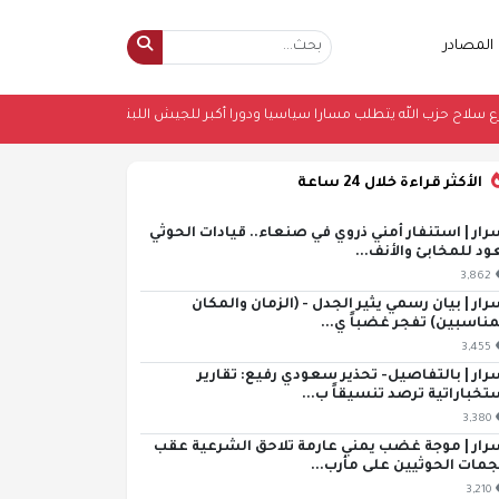
المصادر
ات
•
تقرير: نزع سلاح حزب الله يتطلب مسارا سياسيا ودورا أكبر للجيش اللبناني
•
الأكثر قراءة خلال 24 ساعة
رار | استنفار أمني ذروي في صنعاء.. قيادات الحوثي
ود للمخابئ والأنف...
3,862
رار | بيان رسمي يثير الجدل - (الزمان والمكان
مناسبين) تفجر غضباً ي...
3,455
رار | بالتفاصيل- تحذير سعودي رفيع: تقارير
تخباراتية ترصد تنسيقاً ب...
3,380
رار | موجة غضب يمني عارمة تلاحق الشرعية عقب
مات الحوثيين على مأرب...
3,210