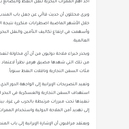
أحد أهم الممرات البحرية لنقل النفط والبضائع بين
ويرى محللون أن حديث قاآني عن جعل باب المندب
خلال الأشهر الماضية اضطرابات متكررة نتيجة الت
وأسهمت في ارتفاع تكاليف التأمين والنقل البحر
العالمية.
ويحذر خبراء ملاحة دوليون من أن أي محاولة لتع
من تلك التي شهدها مضيق هرمز، نظراً لاعتماد جزء
مئات السفن التجارية وناقلات النفط سنوياً.
وتعيد التصريحات الإيرانية إلى الواجهة الدور ال
استهداف السفن التجارية والعسكرية في البحر ا
تنفيذها تحت مبررات مرتبطة بالحرب في غزة، بينما ا
إلى تهديد أمن الملاحة الدولية واستخدام الممرات
ويعتقد مراقبون أن الإشارة الإيرانية إلى باب ال