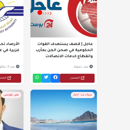
عاجل | قصف يستهدف القوات
الأرصاد تحذ
الحكومية في صحن الجن بمأرب
غزيرة في ع
وانقطاع خدمات الاتصالات
منذ دقيقة
منذ 3 دقائق
المصدر
المص
سباء نت- اخبار
يمن فويس