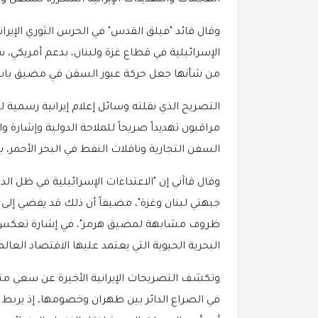
وقال قائد "فيلق القدس" في الحرس الثوري الإيرا
الإسرائيلية في قطاع غزة ولبنان، بدعم أمريكي، 
من شأنها جعل حركة عبور السفن في مضيق باب
التصريح الذي نقلته وسائل إعلام إيرانية رسمية ل
مراقبون تهديداً صريحاً للملاحة الدولية وإشارة 
السفن التجارية وناقلات النفط في البحر الأحمر، 
وقال قاآني إن "الاعتداءات الإسرائيلية في ظل الد
جبهتي لبنان وغزة"، مضيفاً أن ذلك قد يفضي إل
ظروف مشابهة لمضيق هرمز"، في إشارة تعكس توج
البحرية الحيوية التي يعتمد عليها الاقتصاد العالم
وتكشف التصريحات الإيرانية الأخيرة عن سعي مت
في الصراع الدائر بين طهران وخصومها، إذ يربط 