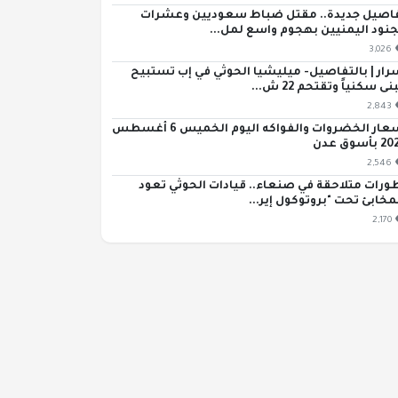
اصيل جديدة.. مقتل ضباط سعوديين وعشرات
جنود اليمنيين بهجوم واسع لمل...
3,026
رار | بالتفاصيل- ميليشيا الحوثي في إب تستبيح
ى سكنياً وتقتحم 22 ش...
2,843
أسعار الخضروات والفواكه اليوم الخميس 6 أغسطس
بأسوق عدن
2,546
ورات متلاحقة في صنعاء.. قيادات الحوثي تعود
مخابئ تحت "بروتوكول إير...
2,170