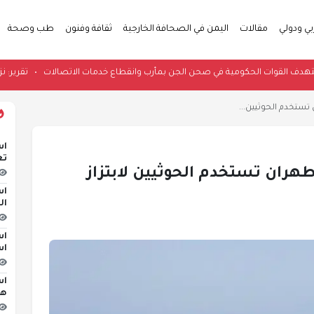
بي ودولي
مقالات
اليمن في الصحافة الخارجية
ثقافة وفنون
طب وصحة
ل | قصف يستهدف القوات الحكومية في صحن الجن بمأرب وانقطاع خدمات الاتصال
تستخدم الحوثيين...
اس
تع
طهران تستخدم الحوثيين لابتزاز
اس
ال
اس
اس
اس
هج