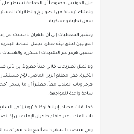
على الحوثيين، خصوصاً أن الجماعة تسيطر على أ
وتمتلك ترسانة من الصواريخ والطائرات المسيّر
سفن تجارية وعسكرية.
وتشير المعطيات إلى أن طهران لا تتحدث عن إغل
الحوثيين لخلق بيئة خطرة تجعل الملاحة البحرية أ
مضيق هرمز عبر التهديدات المتكررة والهجمات غي
ولا تمثل تصريحات قاآني حدثاً معزولاً، بل تأتي 
الأخيرة. ففي مطلع أبريل الماضي، لوّح مستشار ال
هرمز وباب المندب معاً، معتبراً أن ما يسمى "محو
ساحة واحدة للمواجهة.
كما نقلت مصادر إيرانية لوكالة "رويترز" في السا
باب المندب عبر حلفاء طهران الإقليميين إذا تصا
وفي منتصف الشهر ذاته، ألمح قائد مقر "خاتم الأن