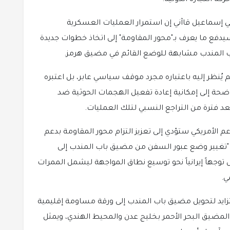
ني إسماعيل قاآني إن استمرار العمليات العسكرية
سيدفع ما يعرف بـ"محور المقاومة" إلى اتخاذ خطوات جديدة
 المندب مشابهة للوضع القائم في مضيق هرمز.
م يُنظر إليه باعتباره مجرد موقف سياسي عابر، بل اعتبره
واضحة إلى إمكانية إعادة تفعيل الهجمات الحوثية ضد
بعد فترة من التراجع النسبي لتلك العمليات.
عم الأمريكي ستؤدي إلى تعزيز التزام محور المقاومة بدعم
ى "تغيير وضع عبور السفن من مضيق باب المندب إلى
هاً إيرانياً نحو توسيع نطاق المواجهة ليشمل الممرات
ي.
زايد لتحويل مضيق باب المندب إلى ورقة مساومة إقليمية
المضيق البحر الأحمر بخليج عدن والمحيط الهندي، ويمثل