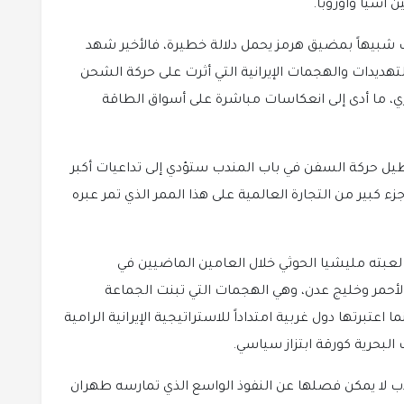
 آسيا وأوروبا.
 شبيهاً بمضيق هرمز يحمل دلالة خطيرة، فالأخير شهد
هديدات والهجمات الإيرانية التي أثرت على حركة الشحن
ي، ما أدى إلى انعكاسات مباشرة على أسواق الطاقة
طيل حركة السفن في باب المندب ستؤدي إلى تداعيات أكبر
 كبير من التجارة العالمية على هذا الممر الذي تمر عبره
ذي لعبته مليشيا الحوثي خلال العامين الماضيين في
لأحمر وخليج عدن، وهي الهجمات التي تبنت الجماعة
عتبرتها دول غربية امتداداً للاستراتيجية الإيرانية الرامية
 البحرية كورقة ابتزاز سياسي.
مندب لا يمكن فصلها عن النفوذ الواسع الذي تمارسه طهران