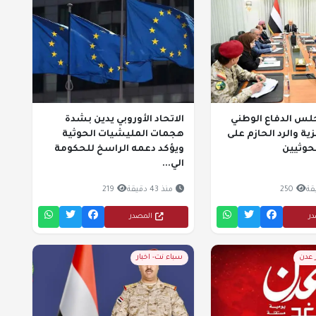
لس الدفاع الوطني
الاتحاد الأوروبي يدين بشدة
ية والرد الحازم على
هجمات المليشيات الحوثية
لحوثيين
ويؤكد دعمه الراسخ للحكومة
الي...
250
منذ 43 دقيقة
219
در
المصدر
ر عدن
سباء نت- اخبار