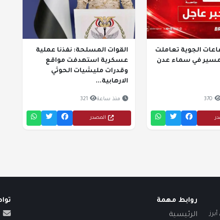
اعات الجوية تعاملت
القوات المسلحة: نفذنا عملية
مسير في سماء عدن
عسكرية استهدفت مواقع
وقدرات مليشيات الحوثي
الارهابية...
370
منذ ساعة
321
در
المصدر
روابط مهمة
توا
برز
الرئيسية