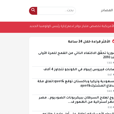
المصادر
الخارجية الأمريكية تخصص مليار دولار لدعم إدارة رئيس كولومبيا الجديد
•
الجيش ا
الأكثر قراءة خلال 24 ساعة
ريا تحقّق الاكتفاء الذاتي من القمح للمرة الأولى
2010
1,103
ابات فيروس إيبولا في الكونجو تتجاوز 4 آلاف
947
السعودية وتركيا وباكستان توقع &quot;اتفاق مكة
دفاع المشترك&quot;
946
وج لعلاج السرطان ببيكربونات الصوديوم.. مصر
ظر أسترالية من الظهور ف...
830