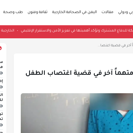
بي ودولي
مقالات
اليمن في الصحافة الخارجية
ثقافة وفنون
طب وصحة
اتفاقية مكة للدفاع المشترك وتؤكد أهميتها في تعزيز الأمن والاستقرار الإقليمي
•
آخر في قضية اغتصا...
سو
منذ 
تهماً آخر في قضية اغتصاب الطفل
إص
لل
تر
تح