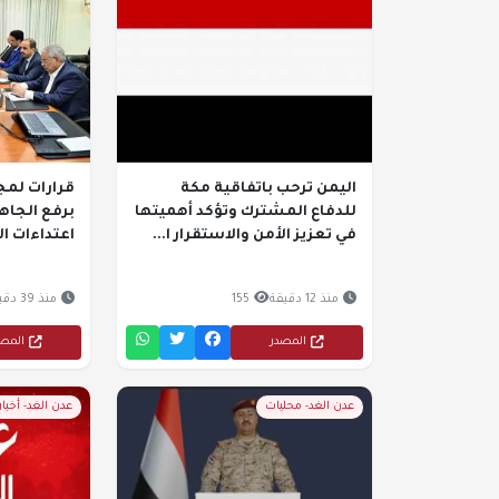
اليمن ترحب باتفاقية مكة
قرارات لمج
للدفاع المشترك وتؤكد أهميتها
برفع الجاهز
في تعزيز الأمن والاستقرار ا...
اعتداءات ا
منذ 12 دقيقة
155
منذ 39 دقيقة
المصدر
المص
عدن الغد- محليات
عدن الغد- أخبا