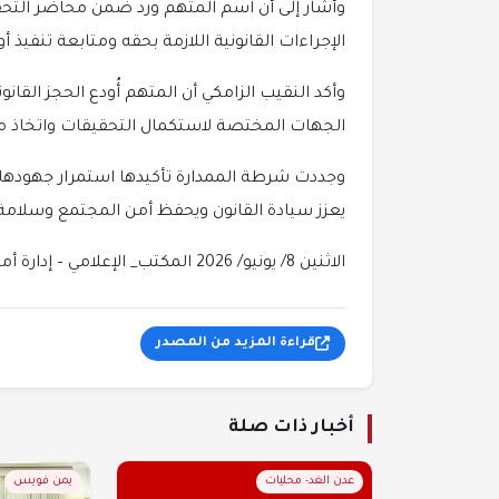
وأشار إلى أن اسم المتهم ورد ضمن محاضر التحق
الإجراءات القانونية اللازمة بحقه ومتابعة تنفيذ أ
وأكد النقيب الزامكي أن المتهم أُودع الحجز القانو
الجهات المختصة لاستكمال التحقيقات واتخاذ ما ي
وجددت شرطة الممدارة تأكيدها استمرار جهودها في
يعزز سيادة القانون ويحفظ أمن المجتمع وسلامة 
الاثنين 8/ يونيو/ 2026 المكتب_ الإعلامي – إدارة أمن_ العاصمة عدن
قراءة المزيد من المصدر
أخبار ذات صلة
عدن الغد- محليات
يمن فويس