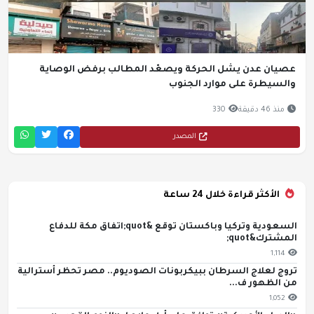
عصيان عدن يشل الحركة ويصعّد المطالب برفض الوصاية
والسيطرة على موارد الجنوب
منذ 46 دقيقة
330
المصدر
الأكثر قراءة خلال 24 ساعة
السعودية وتركيا وباكستان توقع &quot;اتفاق مكة للدفاع
المشترك&quot;
1,114
تروج لعلاج السرطان ببيكربونات الصوديوم.. مصر تحظر أسترالية
من الظهور ف...
1,052