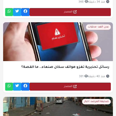
منذ 34 دقيقة
346
المصدر
عدن الغد- محليات
رسائل تحذيرية تغزو هواتف سكان صنعاء.. ما القصة؟
منذ 40 دقيقة
381
المصدر
صحيفة المرصد- اخبار