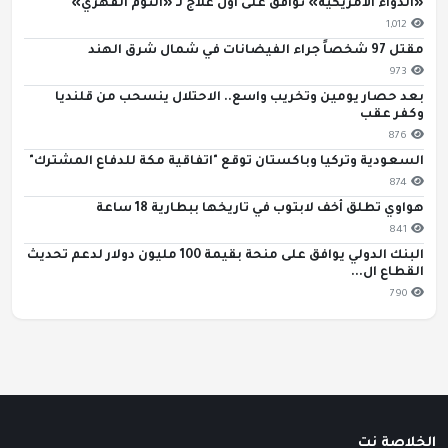
«الدواء الأمريكية» توافق على أول علاج لـ «النوم القهري»
1,012
مقتل 97 شخصاً جراء الفيضانات في شمال شرق الهند
973
بعد حصار يومين وتخريب واسع.. الاحتلال ينسحب من قلنديا
وكفر عقب
876
السعودية وتركيا وباكستان توقع "اتفاقية مكة للدفاع المشترك"
874
هواوي تطلق أخف لابتوب في تاريخها ببطارية 18 ساعة
841
البنك الدولي يوافق على منحة بقيمة 100 مليون دولار لدعم تحديث
القطاع ال...
790
الخلاصة نت