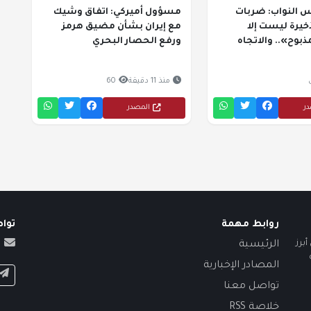
النواب: ضربات
مسؤول أميركي: اتفاق وشيك
لأخيرة ليست إلا
مع إيران بشأن مضيق هرمز
بوح».. والاتجاه
ورفع الحصار البحري
منذ 11 دقيقة
60
در
المصدر
روابط مهمة
توا
برز
الرئيسية
المصادر الإخبارية
تواصل معنا
خلاصة RSS