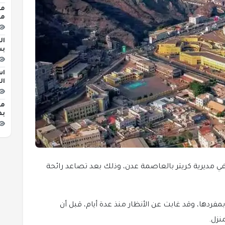
مص
مب
ال
بش
اس
ال
مع
بم
 في مديرية كريتر بالعاصمة عدن، وذلك بعد تصاعد رائحة
دها، وقد غابت عن الأنظار منذ عدة أيام، قبل أن
نزل.