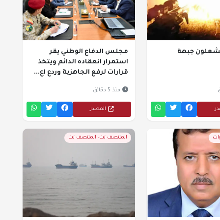
يشعلون جبهة
مجلس الدفاع الوطني يقر
استمرار انعقاده الدائم ويتخذ
قرارات لرفع الجاهزية وردع اع...
منذ 5 دقائق
در
المصدر
يات
المنتصف نت- المنتصف نت