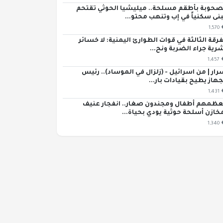
حوبة بأطقم مسلحة.. ميليشيا الحوثي تقتحم
نى سكنياً في إب وتنهب محتو...
1,570
فرقة الثالثة في قوات الطوارئ اليمنية: لا خسائر
رية جراء الضربة ونح...
1,457
رار | من اسرائيل - (زلزال في الموساد).. رئيس
جهاز يطيح بقيادات بار...
1,431
ظمهم أطفال ومجندون صغار.. انفجار عنيف
خازن أسلحة حوثية يودي بحياة...
1,340