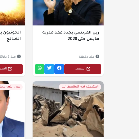
رين الفرنسي يجدد عقد مدربه
الحوثيون 
هايس حتى 2028
الضالع
منذ دقيقة
منذ 3 دقائق
المصدر
المص
المنتصف نت- المنتصف نت
عدن الغد- محل