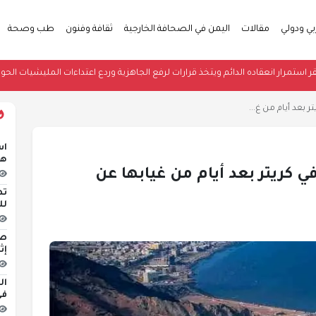
بي ودولي
مقالات
اليمن في الصحافة الخارجية
ثقافة وفنون
طب وصحة
طني يقر استمرار انعقاده الدائم ويتخذ قرارات لرفع الجاهزية وردع اعتداءات المليشي
 بعد أيام من غ...
اس
هج
ي كريتر بعد أيام من غيابها عن
تط
لل
إث
في