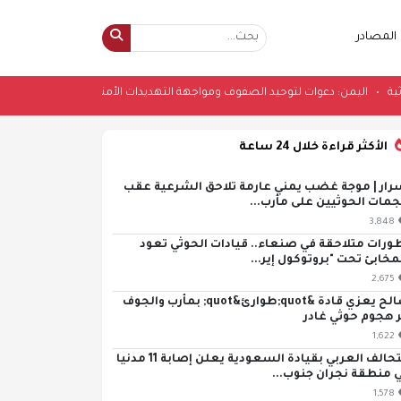
المصادر
ات الحوثية
•
اليمن: دعوات لتوحيد الصفوف ومواجهة التهديدات الأمنية
•
عضو مجل
الأكثر قراءة خلال 24 ساعة
رار | موجة غضب يمني عارمة تلاحق الشرعية عقب
مات الحوثيين على مأرب...
3,848
ورات متلاحقة في صنعاء.. قيادات الحوثي تعود
مخابئ تحت "بروتوكول إير...
2,675
صالح يعزي قادة &quot;طوارئ&quot; بمأرب والجوف
ر هجوم حوثي غادر
1,622
التحالف العربي بقيادة السعودية يعلن إصابة 11 مدنيا
 منطقة نجران جنوب...
1,578