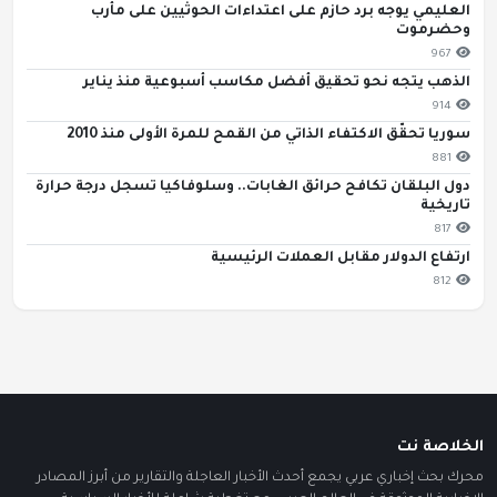
العليمي يوجه برد حازم على اعتداءات الحوثيين على مأرب
وحضرموت
967
الذهب يتجه نحو تحقيق أفضل مكاسب أسبوعية منذ يناير
914
سوريا تحقّق الاكتفاء الذاتي من القمح للمرة الأولى منذ 2010
881
دول البلقان تكافح حرائق الغابات.. وسلوفاكيا تسجل درجة حرارة
تاريخية
817
ارتفاع الدولار مقابل العملات الرئيسية
812
الخلاصة نت
محرك بحث إخباري عربي يجمع أحدث الأخبار العاجلة والتقارير من أبرز المصادر