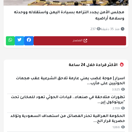
مجلس الأمن يجدد التزامه بسيادة اليمن واستقلاله ووحدته
وسلامة أراضيه
منذ 35 دقيقة
237
المصدر
الأكثر قراءة خلال 24 ساعة
اسرار | موجة غضب يمني عارمة تلاحق الشرعية عقب هجمات
الحوثيين على مأرب...
3,925
تطورات متلاحقة في صنعاء.. قيادات الحوثي تعود للمخابئ تحت
"بروتوكول إير...
2,709
الحكومة العراقية تحذر الفصائل من استهداف السعودية وتؤكد
حصرية قرار الح...
1,066