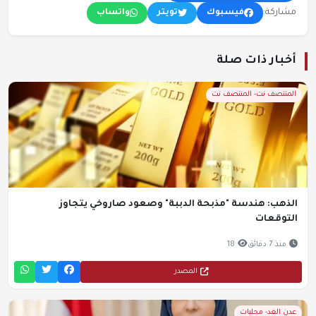
مشاركة:
فيسبوك
تويتر
واتساب
أخبار ذات صلة
المنتصف نت- المنتصف نت
الذهب: هندسة "مذبحة الدببة" وصعود صاروخي يتجاوز
التوقعات
منذ 7 دقائق
18
المصدر
عدن الغد- محليات