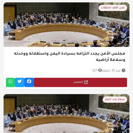
عدن الغد- محليات
مجلس الأمن يجدد التزامه بسيادة اليمن واستقلاله ووحدته
وسلامة أراضيه
منذ 31 دقيقة
127
المصدر
سباء نت- اخبار