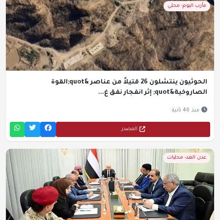
مأرب اليوم- محلي
الحوثيون ينتشلون 26 قتيلاً من عناصر &quot;القوة
الصاروخية&quot; إثر انفجار نفق غ...
منذ 46 ثانية
المصدر
عدن الغد- محليات