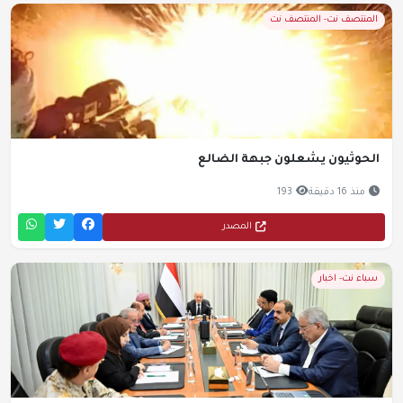
المنتصف نت- المنتصف نت
الحوثيون يشعلون جبهة الضالع
منذ 16 دقيقة
193
المصدر
سباء نت- اخبار