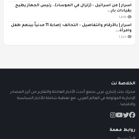
اسرار | من اسرائيل - (زلزال في الموساد).. رئيس الجهاز يطيح
بقيادات بار...
1,450
اسرار | بالأرقام والتفاصيل - التحالف: إصابة 11 مدنياً بينهم طفل
وامرأة...
1,323
الخلاصة نت
محرك بحث إخباري عربي يجمع أحدث الأخبار العاجلة والتقارير من أبرز المصادر
الإخبارية الموثوقة في العالم العربي، مع تغطية شاملة للأخبار السياسية
والاقتصا...
روابط مهمة