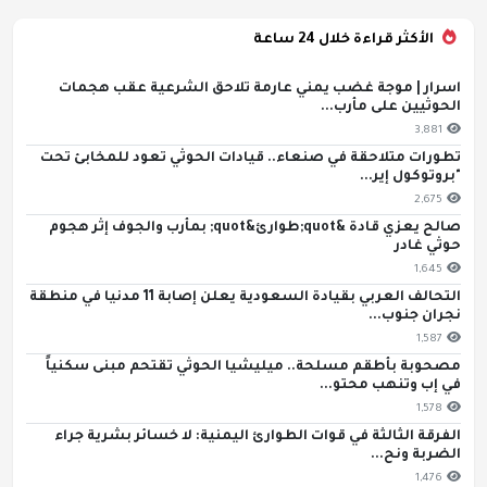
الأكثر قراءة خلال 24 ساعة
اسرار | موجة غضب يمني عارمة تلاحق الشرعية عقب هجمات
الحوثيين على مأرب...
3,881
تطورات متلاحقة في صنعاء.. قيادات الحوثي تعود للمخابئ تحت
"بروتوكول إير...
2,675
صالح يعزي قادة &quot;طوارئ&quot; بمأرب والجوف إثر هجوم
حوثي غادر
1,645
التحالف العربي بقيادة السعودية يعلن إصابة 11 مدنيا في منطقة
نجران جنوب...
1,587
مصحوبة بأطقم مسلحة.. ميليشيا الحوثي تقتحم مبنى سكنياً
في إب وتنهب محتو...
1,578
الفرقة الثالثة في قوات الطوارئ اليمنية: لا خسائر بشرية جراء
الضربة ونح...
1,476