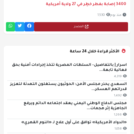
3400 إصابة بفطر خطِر في 27 ولاية أمريكية
منذ يوم
1,530
المصدر
الأكثر قراءة خلال 24 ساعة
اسرار | بالتفاصيل- السلطات المصرية تتخذ إجراءات أمنية بحق
فعالية تابعة...
4,319
السعدي يحذر مجلس الأمن: الحوثيون يستغلون التهدئة لتعزيز
قدراتهم العسكر...
1,492
مجلس الدفاع الوطني اليمني يعقد اجتماعه الدائم ويرفع
الجاهزية إثر هجمات...
1,266
«الدواء الأمريكية» توافق على أول علاج لـ «النوم القهري»
1,058