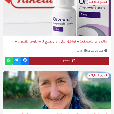
الخليج الاماراتية
«الدواء الأمريكية» توافق على أول علاج لـ «النوم القهري»
منذ 22 ساعة
1,058
المصدر
الخليج الاماراتية