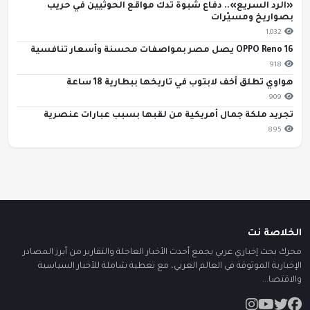
«الرد السريع».. دفاع شبوة تدك مواقع الحوثيين في حريب
بصواريخ ومسيّرات
1,032
OPPO Reno 16 يصل مصر بمواصفات محسنة وأسعار تنافسية
918
هواوي تطلق أخف لابتوب في تاريخها ببطارية 18 ساعة
909
تجريد ملكة جمال أمريكية من لقبها بسبب عبارات عنصرية
895
الخلاصة نت
محرك بحث إخباري عربي يجمع أحدث الأخبار العاجلة والتقارير من أبرز المصادر
الإخبارية الموثوقة في العالم العربي، مع تغطية شاملة للأخبار السياسية
والاقتصا...