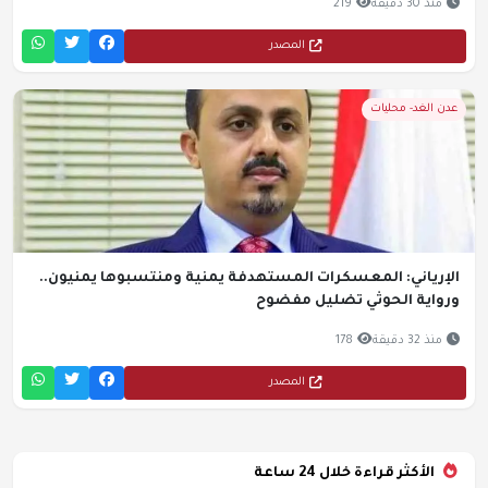
منذ 30 دقيقة
219
المصدر
عدن الغد- محليات
الإرياني: المعسكرات المستهدفة يمنية ومنتسبوها يمنيون..
ورواية الحوثي تضليل مفضوح
منذ 32 دقيقة
178
المصدر
الأكثر قراءة خلال 24 ساعة