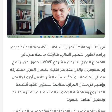
في إطار توجهاتها لتعزيز الشراكات الأكاديمية الدولية ودعم
برامج تطوير التعليم العالي، شاركت جامعة عدن، في
الاجتماع الدوري لشركاء مشروع MOVE الممول من برنامج
إيراسموس+، والذي عقد عبر تقنية الاتصال المرئي بمشاركة
ممثلي الجامعات والمؤسسات الشريكة من أوروبا واليمن
وإقليم كردستان العراق، لمتابعة مستوى تنفيذ أنشطة
المشروع ومناقشة الخطوات المستقبلية لتعزيز فاعليته
وتحقيق أهدافه التنموية.
ومثل جامعة عدن في الاجتماع الدكتور/محمد سالم باعزب،