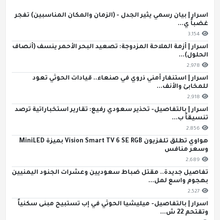
اسرار | بيان رسمي يثير الجدل - (الزمان والمكان المناسبين) تفجر
غضباً ي...
3,154
اسرار | أزمة الملاحة المزدوجة: تصعيد البحر الأحمر ينسف (أنصاف
الحلول)...
2,978
اسرار | استنفار أمني ذروي في صنعاء.. قيادات الحوثي تعود
للمخابئ والأنف...
2,918
اسرار | بالتفاصيل- تحذير سعودي رفيع: تقارير استخباراتية ترصد
تنسيقاً ب...
2,856
هواوي تطلق تلفزيون Vision Smart TV 6 SE RGB بميزة MiniLED
وسعر منافس
2,689
تفاصيل جديدة.. مقتل ضباط سعوديين وعشرات الجنود اليمنيين
بهجوم واسع لمل...
2,527
اسرار | بالتفاصيل- ميليشيا الحوثي في إب تستبيح مبنى سكنياً
وتقتحم 22 ش...