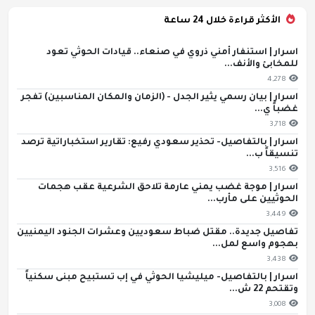
الأكثر قراءة خلال 24 ساعة
اسرار | استنفار أمني ذروي في صنعاء.. قيادات الحوثي تعود
للمخابئ والأنف...
4,278
اسرار | بيان رسمي يثير الجدل - (الزمان والمكان المناسبين) تفجر
غضباً ي...
3,718
اسرار | بالتفاصيل- تحذير سعودي رفيع: تقارير استخباراتية ترصد
تنسيقاً ب...
3,516
اسرار | موجة غضب يمني عارمة تلاحق الشرعية عقب هجمات
الحوثيين على مأرب...
3,449
تفاصيل جديدة.. مقتل ضباط سعوديين وعشرات الجنود اليمنيين
بهجوم واسع لمل...
3,438
اسرار | بالتفاصيل- ميليشيا الحوثي في إب تستبيح مبنى سكنياً
وتقتحم 22 ش...
3,008