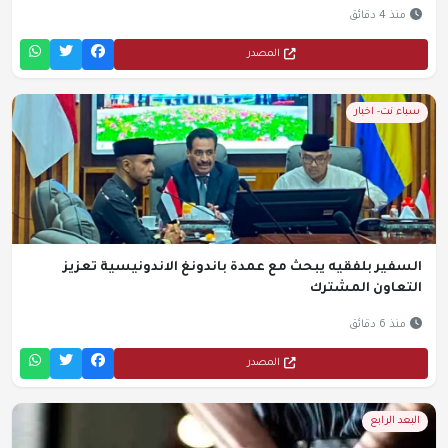
منذ 4 دقائق
المصدر
سباء نت- اخبار
السفير بلفقيه يبحث مع عمدة باندونغ الاندونيسية تعزيز
التعاون المشترك
منذ 6 دقائق
المصدر
البعد الرابع