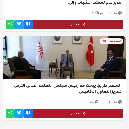
مدير عام لمكتب الشباب والر...
منذ 10 دقائق
59
المصدر
سباء نت- اخبار
السفير طريق يبحث مع رئيس مجلس التعليم العالي التركي
تعزيز التعاون الأكاديمي
منذ 18 دقيقة
144
المصدر