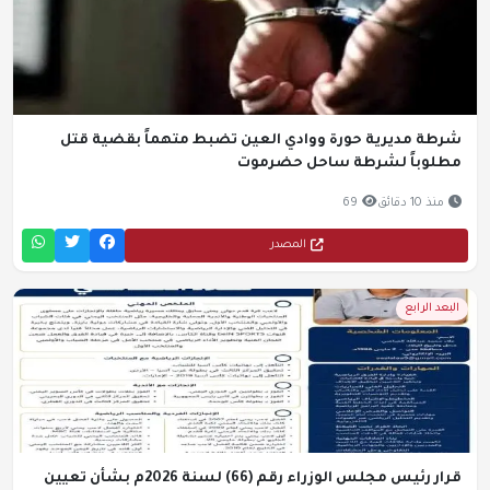
شرطة مديرية حورة ووادي العين تضبط متهماً بقضية قتل
مطلوباً لشرطة ساحل حضرموت
منذ 10 دقائق
69
المصدر
البعد الرابع
قرار رئيس مجلس الوزراء رقم (66) لسنة 2026م بشأن تعيين