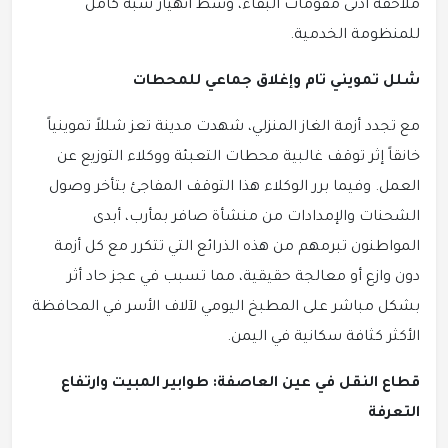
ملاحقة أدنى مقومات البقاء، وسط انهيار شبه كامل
للمنظومة الخدمية.
شلل تمويني تام وإغلاق جماعي للمحطات
مع تجدد أزمة الغاز المنزلي، شهدت مدينة تعز شللاً تموينياً
خانقاً إثر توقف غالبية محطات التعبئة ووكلاء التوزيع عن
العمل. وفيما برر الوكلاء هذا التوقف المفاجئ بتأخر وصول
الشحنات والإمدادات من منشأة صافر بمأرب، أبدى
المواطنون تبرمهم من هذه الذرائع التي تتكرر مع كل أزمة
دون وازع أو معالجة حقيقية، مما تسبب في عجز حاد أثر
بشكل مباشر على المطبخ اليومي لآلاف الأسر في المحافظة
الأكثر كثافة سكانية في اليمن.
قطاع النقل في عين العاصفة: طوابير المبيت وارتفاع
التعرفة