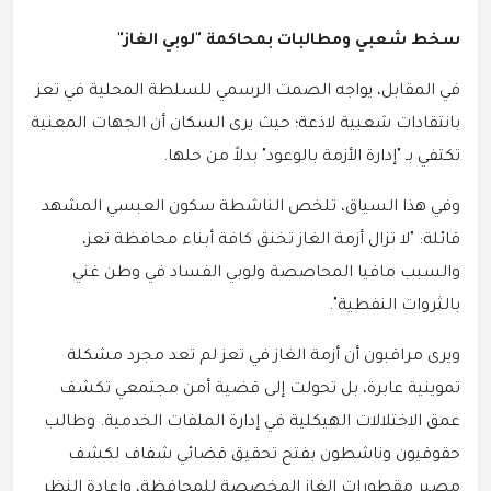
سخط شعبي ومطالبات بمحاكمة "لوبي الغاز"
في المقابل، يواجه الصمت الرسمي للسلطة المحلية في تعز
بانتقادات شعبية لاذعة؛ حيث يرى السكان أن الجهات المعنية
تكتفي بـ "إدارة الأزمة بالوعود" بدلاً من حلها.
وفي هذا السياق، تلخص الناشطة سكون العبسي المشهد
قائلة: "لا تزال أزمة الغاز تخنق كافة أبناء محافظة تعز،
والسبب مافيا المحاصصة ولوبي الفساد في وطن غني
بالثروات النفطية".
ويرى مراقبون أن أزمة الغاز في تعز لم تعد مجرد مشكلة
تموينية عابرة، بل تحولت إلى قضية أمن مجتمعي تكشف
عمق الاختلالات الهيكلية في إدارة الملفات الخدمية. وطالب
حقوقيون وناشطون بفتح تحقيق قضائي شفاف لكشف
مصير مقطورات الغاز المخصصة للمحافظة، وإعادة النظر