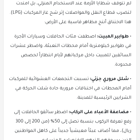
لم تتوقف شظايا الأزمة عند الاستخدام المنزلي، بل امتدت
لتضرب قطاع النقل والمواصلات إثر شح غاز المركبات (LPG).
هذا الاختناق أنتج مظاهر قاسية على الأرض:
•
طوابير المبيت:
اصطفت مئات الحافلات وسيارات الأجرة
في طوابير كيلومترية أمام محطات التعبئة، واضطر عشرات
السائقين للمبيت داخل مركباتهم لأيام انتظاراً لحصص
محدودة.
•
شلل مروري جزئي:
تسببت التجمعات العشوائية للمركبات
أمام المحطات في اختناقات مرورية حادة شلت الحركة في
الشرايين الرئيسية للمدينة.
•
مضاعفة الأعباء على الركاب:
اضطر سائقو الحافلات إلى
رفع تعرفة الركوب بنسبة تصل إلى 50% (من 200 إلى 300
ريال)، مما أضاف عبئاً معيشياً جديداً على كاهل المواطنين