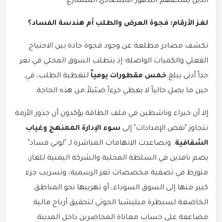
الذين يسحقهم التدهور الاقتصادي المتسارع.
لغز الأرقام: فجوة العرض والطلب أم هندسة الفساد؟
تكشف مصادر مطلعة عن وجود فجوة حادة بين الاحتياج
الفعلي والكميات الواصلة؛ إذ يتطلب السوق المحلي في تعز
حداً أدنى يبلغ
خمس مقطورات يومياً
لتغطية الطلب، في
حين ما يصل حالياً لا يغطي جزءاً ضئيلاً من هذه الحاجة.
إلا أن خبراء وناشطين في ملف الطاقة يؤكدون أن جذور الأزمة
تتجاوز "نقص الإمدادات" إلى
سوء الإدارة الممنهج وغياب
الشفافية
. وتصاعدت الاتهامات المباشرة لـ "لوبي فساد"
يضم نافذين في السلطة المحلية والشركة اليمنية للغاز،
متورط في تصفية مخصصات تعز الرسمية، وتسريب جزء
كبير منها إلى السوق السوداء، أو تهريبها نحو المناطق
الخاضعة لسيطرة ميليشيا الحوثي لتحقيق أرباح مالية
مضاعفة على حساب معاناة المحاصرين داخل المدينة.