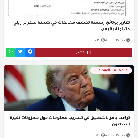
تقارير بوثائق رسمية تكشف مخالفات في شحنة سكر برازيلي
متداولة باليمن
منذ 35 دقيقة
215
المصدر
المنتصف نت- المنتصف نت
ترامب يأمر بالتحقيق في تسريب معلومات حول مخزونات ذخيرة
البنتاغون
منذ 35 دقيقة
283