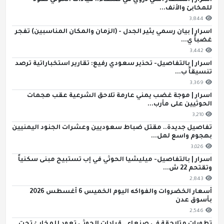
اسرار | استنفار أمني ذروي في صنعاء.. قيادات الحوثي تعود
للمخابئ والأنف...
3,844
اسرار | بيان رسمي يثير الجدل - (الزمان والمكان المناسبين) تفجر
غضباً ي...
3,442
اسرار | بالتفاصيل- تحذير سعودي رفيع: تقارير استخباراتية ترصد
تنسيقاً ب...
3,369
اسرار | موجة غضب يمني عارمة تلاحق الشرعية عقب هجمات
الحوثيين على مأرب...
3,210
تفاصيل جديدة.. مقتل ضباط سعوديين وعشرات الجنود اليمنيين
بهجوم واسع لمل...
3,026
اسرار | بالتفاصيل- ميليشيا الحوثي في إب تستبيح مبنى سكنياً
وتقتحم 22 ش...
2,843
أسعار الخضروات والفواكه اليوم الخميس 6 أغسطس 2026
بأسوق عدن
2,546