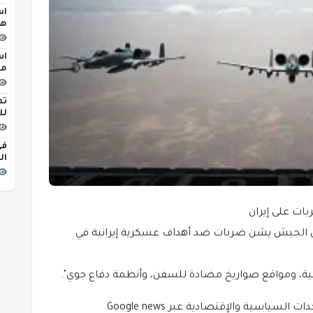
اس
هج
اس
مبن
تط
لل
في
ال
ات على إيران
الجيش يشن ضربات ضد أهداف عسكرية إيرانية في
ة، ومواقع صواريخ مضادة للسفن، وأنظمة دفاع جوي".
لسياسية والإقتصادية عبر Google news