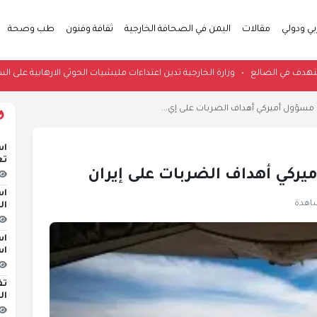
بي ودولي
مقالات
اليمن في الصحافة الخارجية
ثقافة وفنون
طب وصحة
مسيّر يستهدف في الضالع
•
وزارة الخارجية تدين اعتداءات مليشيات الحوثي الارهاب
سؤول أميركي أهداف الضربات على إي...
اس
تع
ركي أهداف الضربات على إيران
اس
ال
اس
اس
تف
ال