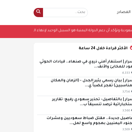
المصادر
ية على السعودية وتؤكد أن دعم الدولة اليمنية هو السبيل الوحيد لإنهاء التهديد الإرها
الأكثر قراءة خلال 24 ساعة
رار | استنفار أمني ذروي في صنعاء.. قيادات الحوثي
ود للمخابئ والأنف...
4,333
رار | بيان رسمي يثير الجدل - (الزمان والمكان
مناسبين) تفجر غضباً ي...
3,754
رار | بالتفاصيل- تحذير سعودي رفيع: تقارير
تخباراتية ترصد تنسيقاً ب...
3,560
اصيل جديدة.. مقتل ضباط سعوديين وعشرات
جنود اليمنيين بهجوم واسع لمل...
3,509