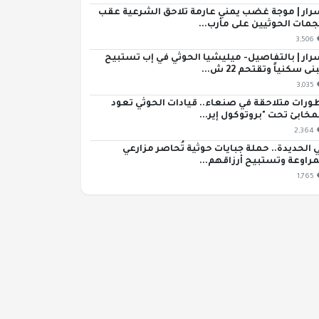
رار | موجة غضب يمني عارمة تلاحق الشرعية عقب
مات الحوثيين على مأرب...
3,506
رار | بالتفاصيل- ميليشيا الحوثي في إب تستبيح
ى سكنياً وتقتحم 22 ش...
3,035
ورات متلاحقة في صنعاء.. قيادات الحوثي تعود
مخابئ تحت "بروتوكول إير...
2,364
 الحديدة.. حملة جبايات حوثية تُحاصر مزارعي
مراوعة وتستبيح أرزاقهم...
1,765