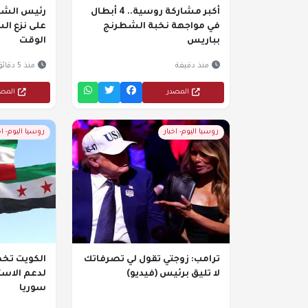
أكبر مشاركة روسية.. 4 أبطال
رئيس الشا
في مواجهة نخبة الشطرنج
على نزع ال
بباريس
الوقت
منذ دقيقة
منذ 5 دقائق
المصدر
المص
روسيا اليوم- اخبار
روسيا اليوم- اخ
ترامب: زوجتي تقول لي تصرفاتك
لا تليق برئيس (فيديو)
لدعم الاست
سوريا