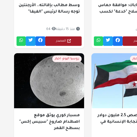
باك: موافقة حماس
وسط مطالب بإقالته.. الأرجنتين
سلاح "خدعة" لكسب
توجه رسالة لرئيس "الفيفا"
منذ 15 دقيقة
64
در
المصدر
بار
روسيا اليوم- اخبار
الكويت تخصص 2.5 مليون دولار
مسبار كوري يوثق موقع
جابة الإنسانية في
اصطدام صاروخ "سبيس إكس"
بسطح القمر